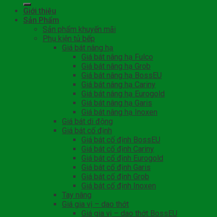
Giới thiệu
Sản Phẩm
Sản phẩm khuyến mãi
Phụ kiện tủ bếp
Giá bát nâng hạ
Giá bát nâng hạ Fulco
Giá bát nâng hạ Grob
Giá bát nâng hạ BossEU
Giá bát nâng hạ Cariny
Giá bát nâng hạ Eurogold
Giá bát nâng hạ Garis
Giá bát nâng hạ Inoxen
Giá bát di động
Giá bát cố định
Giá bát cố định BossEU
Giá bát cố định Cariny
Giá bát cố định Eurogold
Giá bát cố định Garis
Giá bát cố định Grob
Giá bát cố định Inoxen
Tay nâng
Giá gia vị – dao thớt
Giá gia vị – dao thớt BossEU