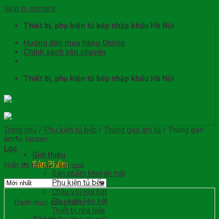
Skip to content
Thiết bị, phụ kiện tủ bếp nhập khẩu Hà Nội
Hướng dẫn mua hàng Online
Chính sách vận chuyển
Thiết bị, phụ kiện tủ bếp nhập khẩu Hà Nội
Trang chủ
/
Phụ kiện tủ bếp
/
Thùng gạo âm tủ
/
Thùng gạo
âm tủ Inoxen
Lọc
Giới thiệu
Sản Phẩm
Hiển thị tất cả 7 kết quả
Sản phẩm khuyến mãi
Phụ kiện tủ bếp
Chậu vòi rửa bát
Phụ kiện liên kết
Danh mục sản phẩm
Thiết bị nhà bếp