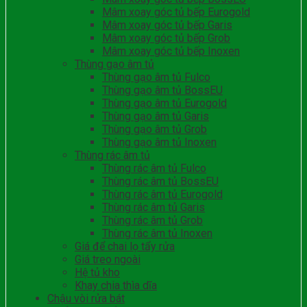
Mâm xoay góc tủ bếp Eurogold
Mâm xoay góc tủ bếp Garis
Mâm xoay góc tủ bếp Grob
Mâm xoay góc tủ bếp Inoxen
Thùng gạo âm tủ
Thùng gạo âm tủ Fulco
Thùng gạo âm tủ BossEU
Thùng gạo âm tủ Eurogold
Thùng gạo âm tủ Garis
Thùng gạo âm tủ Grob
Thùng gạo âm tủ Inoxen
Thùng rác âm tủ
Thùng rác âm tủ Fulco
Thùng rác âm tủ BossEU
Thùng rác âm tủ Eurogold
Thùng rác âm tủ Garis
Thùng rác âm tủ Grob
Thùng rác âm tủ Inoxen
Giá để chai lọ tẩy rửa
Giá treo ngoài
Hệ tủ kho
Khay chia thìa dĩa
Chậu vòi rửa bát