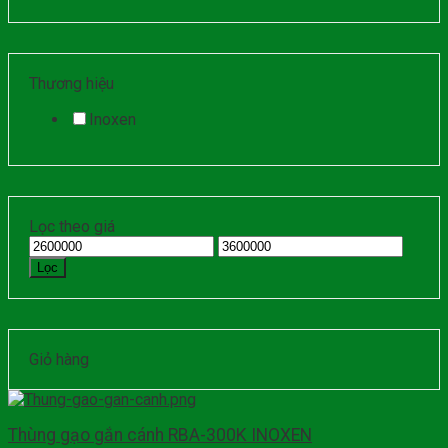
Thương hiệu
Inoxen
Lọc theo giá
Lọc
Giỏ hàng
Thùng gạo gắn cánh RBA-300K INOXEN