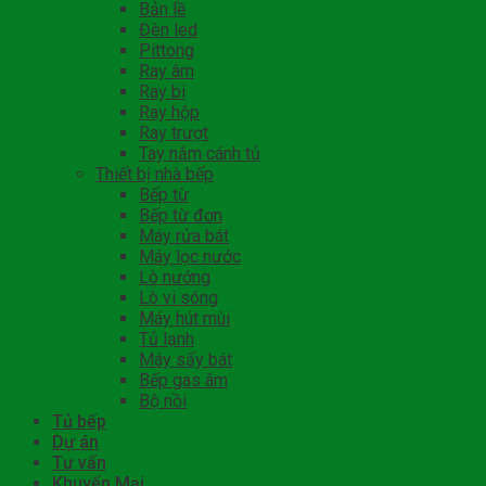
Bản lề
Đèn led
Pittong
Ray âm
Ray bi
Ray hộp
Ray trượt
Tay nắm cánh tủ
Thiết bị nhà bếp
Bếp từ
Bếp từ đơn
Máy rửa bát
Máy lọc nước
Lò nướng
Lò vi sóng
Máy hút mùi
Tủ lạnh
Máy sấy bát
Bếp gas âm
Bộ nồi
Tủ bếp
Dự án
Tư vấn
Khuyến Mại