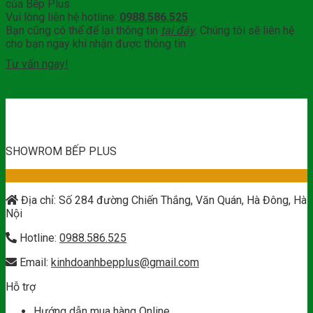
của Bếp Plus
Vui lòng liên hệ hotline:
0988.586.525
Bạn cũng có thể để lại thông tin
tại đây
. Chúng tôi sẽ liên hệ
cho bạn ngay khi nhận được thông tin
Tư vấn ngay!
SHOWROM BẾP PLUS
Địa chỉ: Số 284 đường Chiến Thắng, Văn Quán, Hà Đông, Hà
Nội
Hotline:
0988.586.525
Email:
kinhdoanhbepplus@gmail.com
Hỗ trợ
Hướng dẫn mua hàng Online