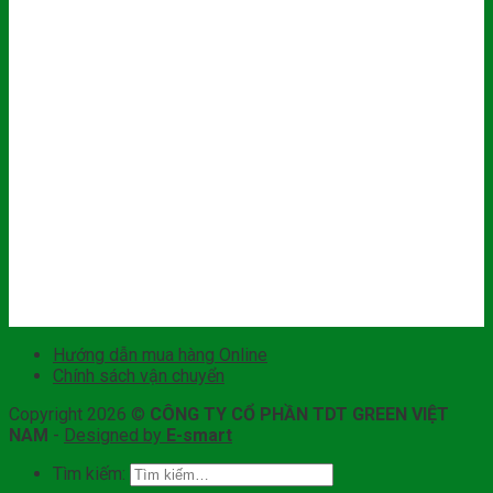
Hướng dẫn mua hàng Online
Chính sách vận chuyển
Copyright 2026 ©
CÔNG TY CỔ PHẦN TDT GREEN VIỆT
NAM
-
Designed by
E-smart
Tìm kiếm: