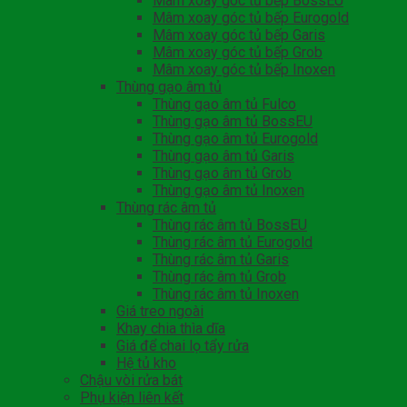
Mâm xoay góc tủ bếp BossEU
Mâm xoay góc tủ bếp Eurogold
Mâm xoay góc tủ bếp Garis
Mâm xoay góc tủ bếp Grob
Mâm xoay góc tủ bếp Inoxen
Thùng gạo âm tủ
Thùng gạo âm tủ Fulco
Thùng gạo âm tủ BossEU
Thùng gạo âm tủ Eurogold
Thùng gạo âm tủ Garis
Thùng gạo âm tủ Grob
Thùng gạo âm tủ Inoxen
Thùng rác âm tủ
Thùng rác âm tủ BossEU
Thùng rác âm tủ Eurogold
Thùng rác âm tủ Garis
Thùng rác âm tủ Grob
Thùng rác âm tủ Inoxen
Giá treo ngoài
Khay chia thìa dĩa
Giá để chai lọ tẩy rửa
Hệ tủ kho
Chậu vòi rửa bát
Phụ kiện liên kết