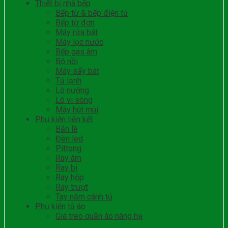
Thiết bị nhà bếp
Bếp từ & bếp điện từ
Bếp từ đơn
Máy rửa bát
Máy lọc nước
Bếp gas âm
Bộ nồi
Máy sấy bát
Tủ lạnh
Lò nướng
Lò vi sóng
Máy hút mùi
Phụ kiện liên kết
Bản lề
Đèn led
Pittong
Ray âm
Ray bi
Ray hộp
Ray trượt
Tay nắm cánh tủ
Phụ kiện tủ áo
Giá treo quần áo nâng hạ