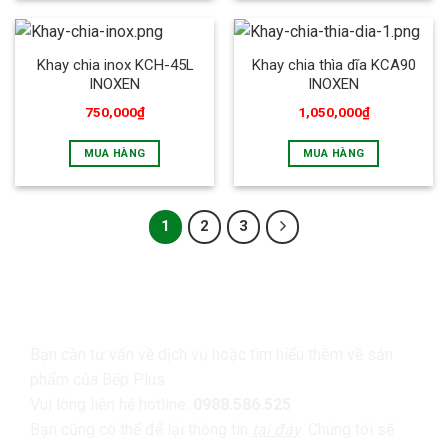
Khay chia inox KCH-45L
Khay chia thìa dĩa KCA90
INOXEN
INOXEN
750,000
₫
1,050,000
₫
MUA HÀNG
MUA HÀNG
1
2
3
LIÊN HỆ
Bạn cần tư vấn về dịch vụ hoặc tìm hiểu thêm về sản
phẩm của Bếp Plus
Vui lòng liên hệ hotline:
0988.586.525
Bạn cũng có thể để lại thông tin
tại đây
. Chúng tôi sẽ