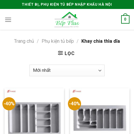
Skip
THIẾT BỊ, PHỤ KIỆN TỦ BẾP NHẬP KHẨU HÀ NỘI
to
content
0
Trang chủ
/
Phụ kiện tủ bếp
/
Khay chia thìa dĩa
LỌC
-40%
-40%