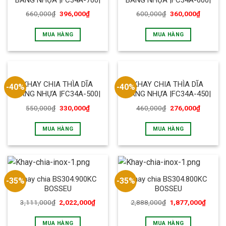
660,000
₫
396,000
₫
600,000
₫
360,000
₫
MUA HÀNG
MUA HÀNG
KHAY CHIA THÌA DĨA
KHAY CHIA THÌA DĨA
-40%
-40%
BẰNG NHỰA |FC34A-500|
BẰNG NHỰA |FC34A-450|
550,000
₫
330,000
₫
460,000
₫
276,000
₫
MUA HÀNG
MUA HÀNG
Khay chia BS304.900KC
Khay chia BS304.800KC
-35%
-35%
BOSSEU
BOSSEU
3,111,000
₫
2,022,000
₫
2,888,000
₫
1,877,000
₫
MUA HÀNG
MUA HÀNG