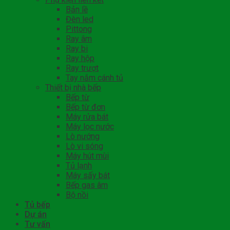
Bản lề
Đèn led
Pittong
Ray âm
Ray bi
Ray hộp
Ray trượt
Tay nắm cánh tủ
Thiết bị nhà bếp
Bếp từ
Bếp từ đơn
Máy rửa bát
Máy lọc nước
Lò nướng
Lò vi sóng
Máy hút mùi
Tủ lạnh
Máy sấy bát
Bếp gas âm
Bộ nồi
Tủ bếp
Dự án
Tư vấn