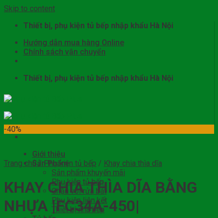
Skip to content
Thiết bị, phụ kiện tủ bếp nhập khẩu Hà Nội
Hướng dẫn mua hàng Online
Chính sách vận chuyển
Thiết bị, phụ kiện tủ bếp nhập khẩu Hà Nội
-40%
Giới thiệu
Trang chủ
Sản Phẩm
/
Phụ kiện tủ bếp
/
Khay chia thìa dĩa
Sản phẩm khuyến mãi
Phụ kiện tủ bếp
KHAY CHIA THÌA DĨA BẰNG
Chậu vòi rửa bát
Phụ kiện liên kết
NHỰA |FC34A-450|
Thiết bị nhà bếp