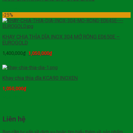
Đọc tiếp
-25%
KHAY CHIA THÌA DĨA INOX 304 MỞ RỘNG E0650E –
EUROGOLD
1,400,000
₫
1,050,000
₫
Mua hàng
Khay chia thìa dĩa KCA90 INOXEN
1,050,000
₫
Mua hàng
Liên hệ
Bạn cần tư vấn về dịch vụ hoặc tìm hiểu thêm về sản phẩm