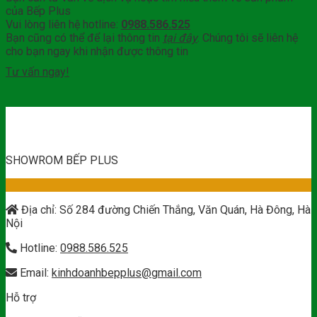
của Bếp Plus
Vui lòng liên hệ hotline:
0988.586.525
Bạn cũng có thể để lại thông tin
tại đây
. Chúng tôi sẽ liên hệ
cho bạn ngay khi nhận được thông tin
Tư vấn ngay!
SHOWROM BẾP PLUS
Địa chỉ: Số 284 đường Chiến Thắng, Văn Quán, Hà Đông, Hà
Nội
Hotline:
0988.586.525
Email:
kinhdoanhbepplus@gmail.com
Hỗ trợ