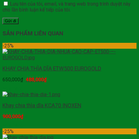
Lưu tên của tôi, email, và trang web trong trình duyệt này
cho lần bình luận kế tiếp của tôi.
SẢN PHẨM LIÊN QUAN
-25%
KHAY CHIA THÌA DĨA ETW500 EUROGOLD
650,000
₫
488,000
₫
Mua hàng
Khay chia thìa dĩa KCA70 INOXEN
900,000
₫
Mua hàng
-25%