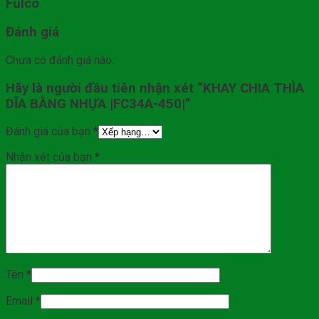
Fulco
Đánh giá
Chưa có đánh giá nào.
Hãy là người đầu tiên nhận xét “KHAY CHIA THÌA
DĨA BẰNG NHỰA |FC34A-450|”
Đánh giá của bạn
*
Nhận xét của bạn
*
Tên
*
Email
*