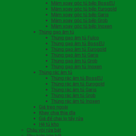
Mâm xoay góc tủ bếp BossEU
Mâm xoay góc tủ bếp Eurogold
Mâm xoay góc tủ bếp Garis
Mâm xoay góc tủ bếp Grob
Mâm xoay góc tủ bếp Inoxen
Thùng gạo âm tủ
Thùng gạo âm tủ Fulco
Thùng gạo âm tủ BossEU
Thùng gạo âm tủ Eurogold
Thùng gạo âm tủ Garis
Thùng gạo âm tủ Grob
Thùng gạo âm tủ Inoxen
Thùng rác âm tủ
Thùng rác âm tủ BossEU
Thùng rác âm tủ Eurogold
Thùng rác âm tủ Garis
Thùng rác âm tủ Grob
Thùng rác âm tủ Inoxen
Giá treo ngoài
Khay chia thìa dĩa
Giá để chai lọ tẩy rửa
Hệ tủ kho
Chậu vòi rửa bát
Phụ kiện liên kết