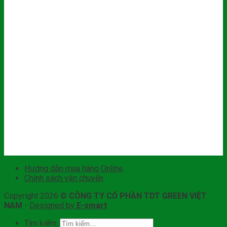
Hướng dẫn mua hàng Online
Chính sách vận chuyển
Copyright 2026 ©
CÔNG TY CỔ PHẦN TDT GREEN VIỆT
NAM
-
Designed by
E-smart
Tìm kiếm: