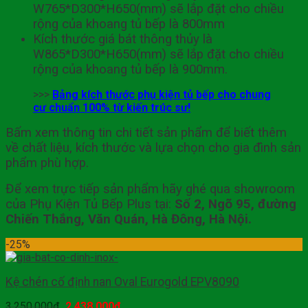
W765*D300*H650(mm) sẽ lắp đặt cho chiều
rộng của khoang tủ bếp là 800mm
Kích thước giá bát thông thủy là
W865*D300*H650(mm) sẽ lắp đặt cho chiều
rộng của khoang tủ bếp là 900mm.
>>>
Bảng kích thước phụ kiện tủ bếp cho chung
cư chuẩn 100% từ kiến trúc sư!
Bấm xem thông tin chi tiết sản phẩm để biết thêm
về chất liệu, kích thước và lựa chọn cho gia đình sản
phẩm phù hợp.
Để xem trực tiếp sản phẩm hãy ghé qua showroom
của Phụ Kiện Tủ Bếp Plus tại:
Số 2, Ngõ 95, đường
Chiến Thắng, Văn Quán, Hà Đông, Hà Nội.
-25%
Kệ chén cố định nan Oval Eurogold EPV8090
3,250,000
₫
2,438,000
₫