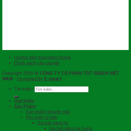
Hướng dẫn mua hàng Online
Chính sách vận chuyển
Copyright 2026 ©
CÔNG TY CỔ PHẦN TDT GREEN VIỆT
NAM
-
Designed by
E-smart
Tìm kiếm:
Giới thiệu
Sản Phẩm
Sản phẩm khuyến mãi
Phụ kiện tủ bếp
Giá bát nâng hạ
Giá bát nâng hạ Fulco