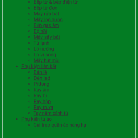
Bếp từ & bếp điện từ
Bếp từ đơn
Máy rửa bát
Máy lọc nước
Bếp gas âm
Bộ nồi
Máy sấy bát
Tủ lạnh
Lò nướng
Lò vi sóng
Máy hút mùi
Phụ kiện liên kết
Bản lề
Đèn led
Pittong
Ray âm
Ray bi
Ray hộp
Ray trượt
Tay nắm cánh tủ
Phụ kiện tủ áo
Giá treo quần áo nâng hạ