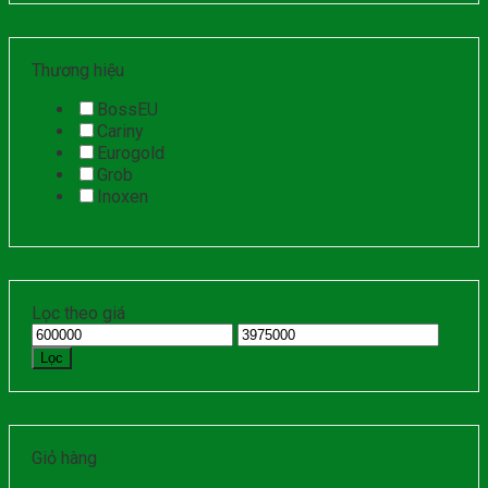
Thương hiệu
BossEU
Cariny
Eurogold
Grob
Inoxen
Lọc theo giá
Lọc
Giỏ hàng