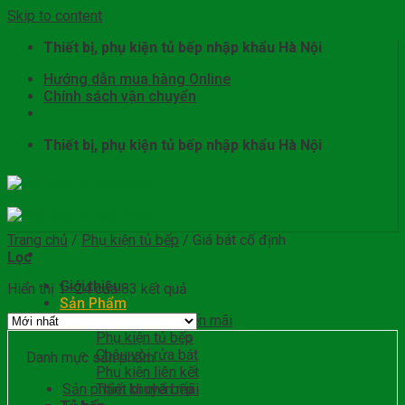
Skip to content
Thiết bị, phụ kiện tủ bếp nhập khẩu Hà Nội
Hướng dẫn mua hàng Online
Chính sách vận chuyển
Thiết bị, phụ kiện tủ bếp nhập khẩu Hà Nội
Trang chủ
/
Phụ kiện tủ bếp
/
Giá bát cố định
Lọc
Giới thiệu
Hiển thị 1–24 của 83 kết quả
Sản Phẩm
Sản phẩm khuyến mãi
Phụ kiện tủ bếp
Chậu vòi rửa bát
Danh mục sản phẩm
Phụ kiện liên kết
Sản phẩm khuyến mãi
Thiết bị nhà bếp