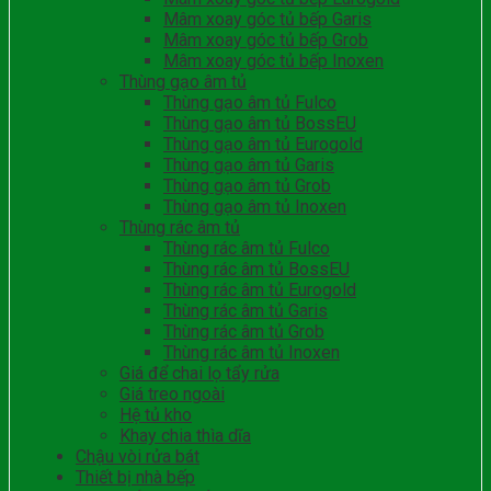
Mâm xoay góc tủ bếp Garis
Mâm xoay góc tủ bếp Grob
Mâm xoay góc tủ bếp Inoxen
Thùng gạo âm tủ
Thùng gạo âm tủ Fulco
Thùng gạo âm tủ BossEU
Thùng gạo âm tủ Eurogold
Thùng gạo âm tủ Garis
Thùng gạo âm tủ Grob
Thùng gạo âm tủ Inoxen
Thùng rác âm tủ
Thùng rác âm tủ Fulco
Thùng rác âm tủ BossEU
Thùng rác âm tủ Eurogold
Thùng rác âm tủ Garis
Thùng rác âm tủ Grob
Thùng rác âm tủ Inoxen
Giá để chai lọ tẩy rửa
Giá treo ngoài
Hệ tủ kho
Khay chia thìa dĩa
Chậu vòi rửa bát
Thiết bị nhà bếp