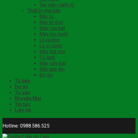
Tay nắm cánh tủ
Thiết bị nhà bếp
Bếp từ
Bếp từ đơn
Máy rửa bát
Máy lọc nước
Lò nướng
Lò vi sóng
Máy hút mùi
Tủ lạnh
Máy sấy bát
Bếp gas âm
Bộ nồi
Tủ bếp
Dự án
Tư vấn
Khuyến Mại
Tin tức
Liên hệ
Hotline: 0988.586.525