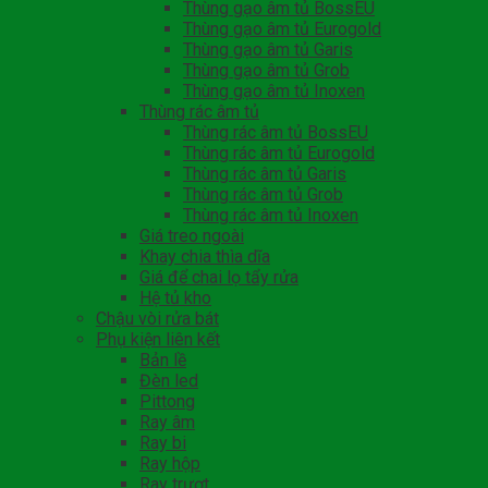
Thùng gạo âm tủ BossEU
Thùng gạo âm tủ Eurogold
Thùng gạo âm tủ Garis
Thùng gạo âm tủ Grob
Thùng gạo âm tủ Inoxen
Thùng rác âm tủ
Thùng rác âm tủ BossEU
Thùng rác âm tủ Eurogold
Thùng rác âm tủ Garis
Thùng rác âm tủ Grob
Thùng rác âm tủ Inoxen
Giá treo ngoài
Khay chia thìa dĩa
Giá để chai lọ tẩy rửa
Hệ tủ kho
Chậu vòi rửa bát
Phụ kiện liên kết
Bản lề
Đèn led
Pittong
Ray âm
Ray bi
Ray hộp
Ray trượt