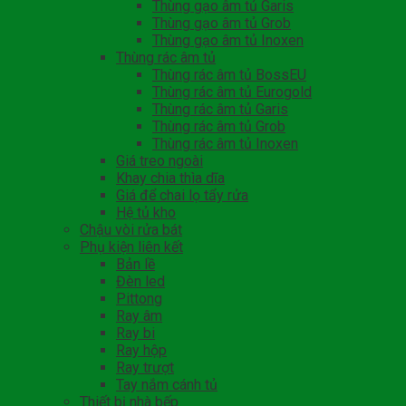
Thùng gạo âm tủ Garis
Thùng gạo âm tủ Grob
Thùng gạo âm tủ Inoxen
Thùng rác âm tủ
Thùng rác âm tủ BossEU
Thùng rác âm tủ Eurogold
Thùng rác âm tủ Garis
Thùng rác âm tủ Grob
Thùng rác âm tủ Inoxen
Giá treo ngoài
Khay chia thìa dĩa
Giá để chai lọ tẩy rửa
Hệ tủ kho
Chậu vòi rửa bát
Phụ kiện liên kết
Bản lề
Đèn led
Pittong
Ray âm
Ray bi
Ray hộp
Ray trượt
Tay nắm cánh tủ
Thiết bị nhà bếp