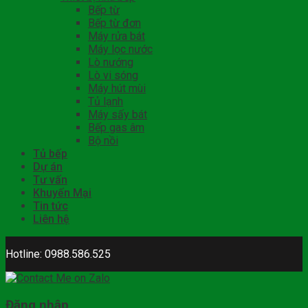
Bếp từ
Bếp từ đơn
Máy rửa bát
Máy lọc nước
Lò nướng
Lò vi sóng
Máy hút mùi
Tủ lạnh
Máy sấy bát
Bếp gas âm
Bộ nồi
Tủ bếp
Dự án
Tư vấn
Khuyến Mại
Tin tức
Liên hệ
Hotline: 0988.586.525
Đăng nhập