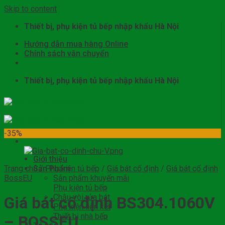
Skip to content
Thiết bị, phụ kiện tủ bếp nhập khẩu Hà Nội
Hướng dẫn mua hàng Online
Chính sách vận chuyển
Thiết bị, phụ kiện tủ bếp nhập khẩu Hà Nội
-35%
Giới thiệu
Trang chủ
Sản Phẩm
/
Phụ kiện tủ bếp
/
Giá bát cố định
/
Giá bát cố định
BossEU
Sản phẩm khuyến mãi
Phụ kiện tủ bếp
Chậu vòi rửa bát
Giá bát cố định BS304.1060V
Phụ kiện liên kết
Thiết bị nhà bếp
– BOSSEU