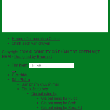
Hướng dẫn mua hàng Online
Chính sách vận chuyển
Copyright 2026 ©
CÔNG TY CỔ PHẦN TDT GREEN VIỆT
NAM
-
Designed by
E-smart
Tìm kiếm:
Giới thiệu
Sản Phẩm
Sản phẩm khuyến mãi
Phụ kiện tủ bếp
Giá bát nâng hạ
Giá bát nâng hạ Fulco
Giá bát nâng hạ Grob
Giá bát nâng hạ BossEU