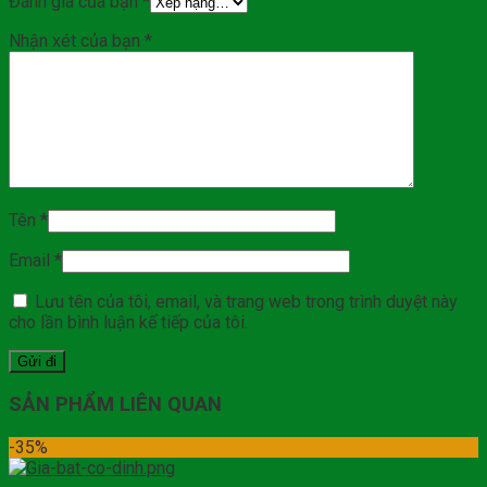
Đánh giá của bạn
*
Nhận xét của bạn
*
Tên
*
Email
*
Lưu tên của tôi, email, và trang web trong trình duyệt này
cho lần bình luận kế tiếp của tôi.
SẢN PHẨM LIÊN QUAN
-35%