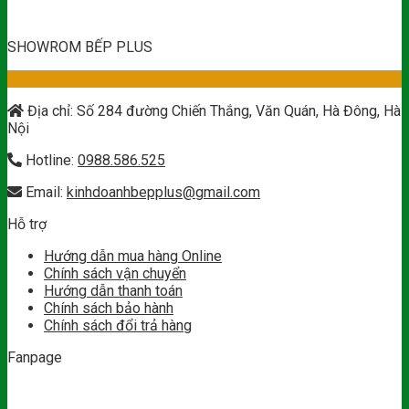
SHOWROM BẾP PLUS
Địa chỉ: Số 284 đường Chiến Thắng, Văn Quán, Hà Đông, Hà
Nội
Hotline:
0988.586.525
Email:
kinhdoanhbepplus@gmail.com
Hỗ trợ
Hướng dẫn mua hàng Online
Chính sách vận chuyển
Hướng dẫn thanh toán
Chính sách bảo hành
Chính sách đổi trả hàng
Fanpage