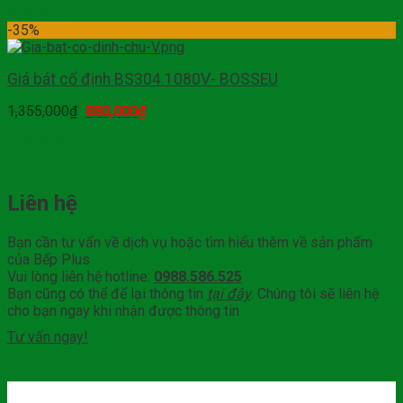
Mua hàng
-35%
Giá bát cố định BS304.1080V- BOSSEU
1,355,000
₫
880,000
₫
Mua hàng
Liên hệ
Bạn cần tư vấn về dịch vụ hoặc tìm hiểu thêm về sản phẩm
của Bếp Plus
Vui lòng liên hệ hotline:
0988.586.525
Bạn cũng có thể để lại thông tin
tại đây
. Chúng tôi sẽ liên hệ
cho bạn ngay khi nhận được thông tin
Tư vấn ngay!