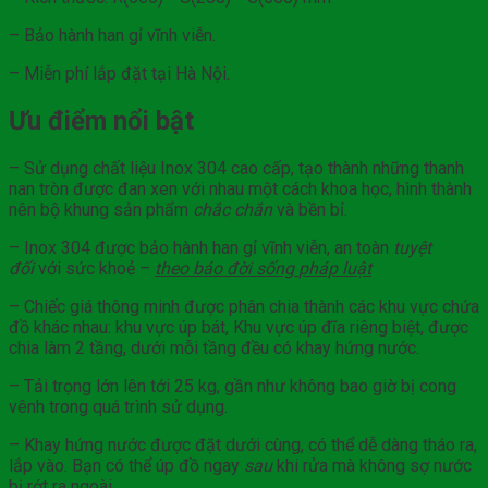
– Bảo hành han gỉ vĩnh viễn.
– Miễn phí lắp đặt tại Hà Nội.
Ưu điểm nổi bật
– Sử dụng chất liệu Inox 304 cao cấp, tạo thành những thanh
nan tròn được đan xen với nhau một cách khoa học, hình thành
nên bộ khung sản phẩm
chắc chắn
và bền bỉ.
– Inox 304 được bảo hành han gỉ vĩnh viễn, an toàn
tuyệt
đối
với sức khoẻ –
theo báo đời sống
pháp
luật
– Chiếc giá thông minh được phân chia thành các khu vực chứa
đồ khác nhau: khu vực úp bát, Khu vực úp đĩa riêng biệt, được
chia làm 2 tầng, dưới mỗi tầng đều có khay hứng nước.
– Tải trọng lớn lên tới 25 kg, gần như không bao giờ bị cong
vênh trong quá trình sử dụng.
– Khay hứng nước được đặt dưới cùng, có thể dễ dàng tháo ra,
lắp vào. Bạn có thể úp đồ ngay
sau
khi rửa mà không sợ nước
bị rớt ra ngoài.