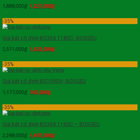
1,888,000
₫
1,227,000
₫
Mua hàng
-35%
Giá bát cố định BS304.1180C- BOSSEU
2,511,000
₫
1,632,000
₫
Mua hàng
-35%
Giá bát cố định BS1090V- BOSSEU
1,177,000
₫
765,000
₫
Mua hàng
-35%
Giá bát cố định BS304.1160C – BOSSEU
2,288,000
₫
1,487,000
₫