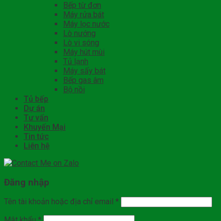
Bếp từ đơn
Máy rửa bát
Máy lọc nước
Lò nướng
Lò vi sóng
Máy hút mùi
Tủ lạnh
Máy sấy bát
Bếp gas âm
Bộ nồi
Tủ bếp
Dự án
Tư vấn
Khuyến Mại
Tin tức
Liên hệ
Đăng nhập
Tên tài khoản hoặc địa chỉ email
*
Mật khẩu
*