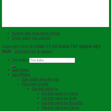
Hướng dẫn mua hàng Online
Chính sách vận chuyển
Copyright 2026 ©
CÔNG TY CỔ PHẦN TDT GREEN VIỆT
NAM
-
Designed by
E-smart
Tìm kiếm:
Giới thiệu
Sản Phẩm
Sản phẩm khuyến mãi
Phụ kiện tủ bếp
Giá bát nâng hạ
Giá bát nâng hạ Fulco
Giá bát nâng hạ Grob
Giá bát nâng hạ BossEU
Giá bát nâng hạ Cariny