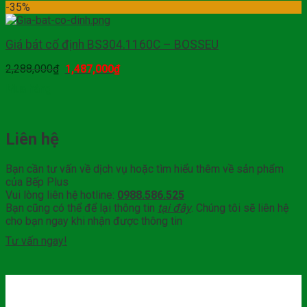
-35%
Giá bát cố định BS304.1160C – BOSSEU
2,288,000
₫
1,487,000
₫
Mua hàng
Liên hệ
Bạn cần tư vấn về dịch vụ hoặc tìm hiểu thêm về sản phẩm
của Bếp Plus
Vui lòng liên hệ hotline:
0988.586.525
Bạn cũng có thể để lại thông tin
tại đây
. Chúng tôi sẽ liên hệ
cho bạn ngay khi nhận được thông tin
Tư vấn ngay!