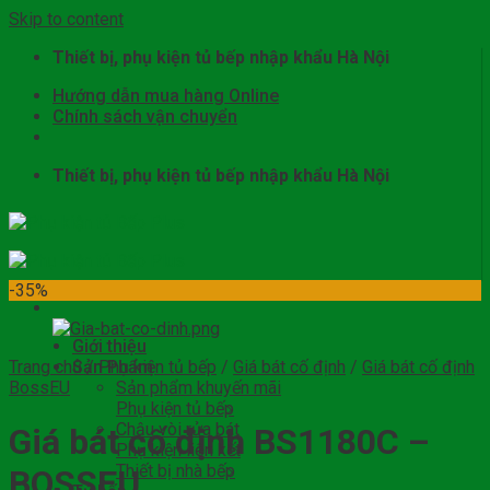
Skip to content
Thiết bị, phụ kiện tủ bếp nhập khẩu Hà Nội
Hướng dẫn mua hàng Online
Chính sách vận chuyển
Thiết bị, phụ kiện tủ bếp nhập khẩu Hà Nội
-35%
Giới thiệu
Trang chủ
Sản Phẩm
/
Phụ kiện tủ bếp
/
Giá bát cố định
/
Giá bát cố định
BossEU
Sản phẩm khuyến mãi
Phụ kiện tủ bếp
Chậu vòi rửa bát
Giá bát cố định BS1180C –
Phụ kiện liên kết
Thiết bị nhà bếp
BOSSEU