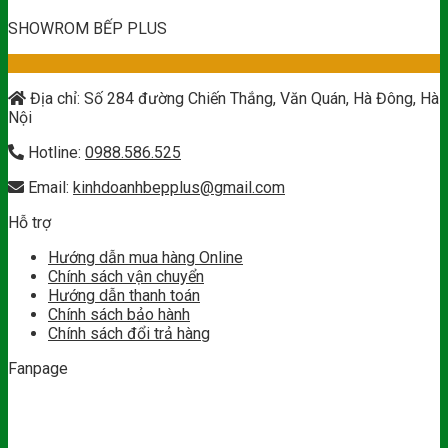
SHOWROM BẾP PLUS
Địa chỉ: Số 284 đường Chiến Thắng, Văn Quán, Hà Đông, Hà
Nội
Hotline:
0988.586.525
Email:
kinhdoanhbepplus@gmail.com
Hỗ trợ
Hướng dẫn mua hàng Online
Chính sách vận chuyển
Hướng dẫn thanh toán
Chính sách bảo hành
Chính sách đổi trả hàng
Fanpage