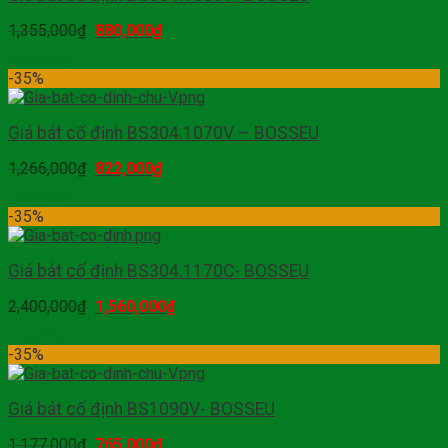
1,355,000
₫
880,000
₫
Mua hàng
-35%
Giá bát cố định BS304.1070V – BOSSEU
1,266,000
₫
822,000
₫
Mua hàng
-35%
Giá bát cố định BS304.1170C- BOSSEU
2,400,000
₫
1,560,000
₫
Mua hàng
-35%
Giá bát cố định BS1090V- BOSSEU
1,177,000
₫
765,000
₫