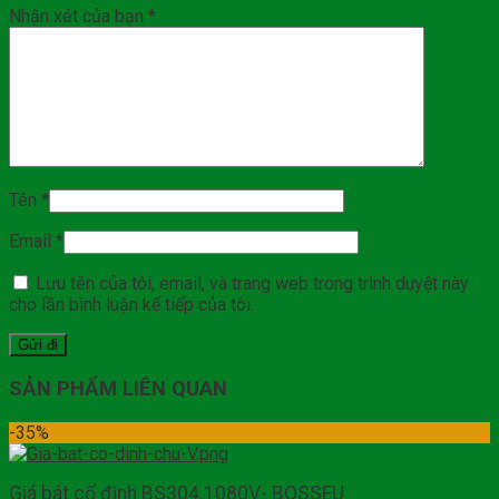
Nhận xét của bạn
*
Tên
*
Email
*
Lưu tên của tôi, email, và trang web trong trình duyệt này
cho lần bình luận kế tiếp của tôi.
SẢN PHẨM LIÊN QUAN
-35%
Giá bát cố định BS304.1080V- BOSSEU