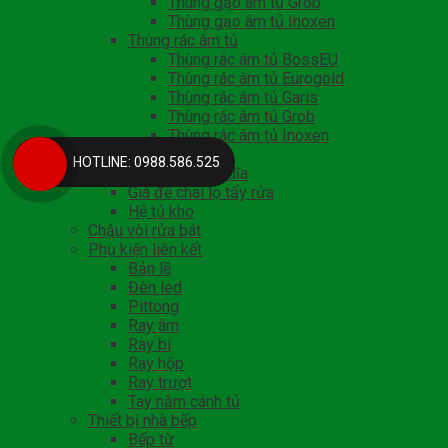
Thùng gạo âm tủ Grob
Thùng gạo âm tủ Inoxen
Thùng rác âm tủ
Thùng rác âm tủ BossEU
Thùng rác âm tủ Eurogold
Thùng rác âm tủ Garis
Thùng rác âm tủ Grob
Thùng rác âm tủ Inoxen
Giá treo ngoài
HOTLINE: 0988.586.525
Khay chia thìa dĩa
Giá để chai lọ tẩy rửa
Hệ tủ kho
Chậu vòi rửa bát
Phụ kiện liên kết
Bản lề
Đèn led
Pittong
Ray âm
Ray bi
Ray hộp
Ray trượt
Tay nắm cánh tủ
Thiết bị nhà bếp
Bếp từ