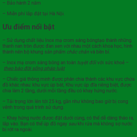
– Bảo hành 2 năm
– Miễn phí lắp đặt tại Hà Nội.
Ưu điểm nổi bật
– Sử dụng chất liệu Inox mạ crom sáng bóngtạo thành những
thanh nan tròn được đan xen với nhau một cách khoa học, hình
thành nên bộ khung sản phẩm
chắc chắn
và bền bỉ.
– Inox mạ crom sáng bóng an toàn
tuyệt đối
với sức khoẻ –
theo báo đời sống
pháp
luật
– Chiếc giá thông minh được phân chia thành các khu vực chứa
đồ khác nhau: khu vực úp bát, Khu vực úp đĩa riêng biệt, được
chia làm 2 tầng, dưới mỗi tầng đều có khay hứng nước.
– Tải trọng lớn lên tới 25 kg, gần như không bao giờ bị cong
vênh trong quá trình sử dụng.
– Khay hứng nước được đặt dưới cùng, có thể dễ dàng tháo ra,
lắp vào. Bạn có thể úp đồ ngay
sau
khi rửa mà không sợ nước
bị rớt ra ngoài.