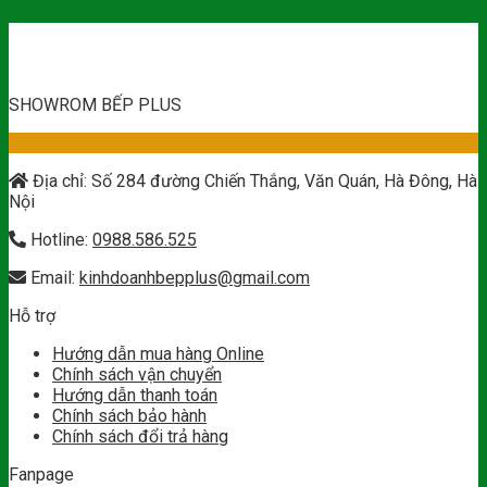
SHOWROM BẾP PLUS
Địa chỉ: Số 284 đường Chiến Thắng, Văn Quán, Hà Đông, Hà
Nội
Hotline:
0988.586.525
Email:
kinhdoanhbepplus@gmail.com
Hỗ trợ
Hướng dẫn mua hàng Online
Chính sách vận chuyển
Hướng dẫn thanh toán
Chính sách bảo hành
Chính sách đổi trả hàng
Fanpage