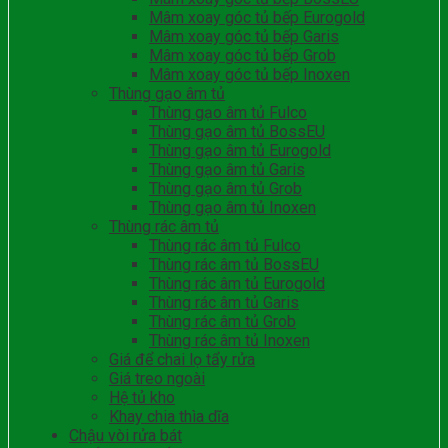
Mâm xoay góc tủ bếp Eurogold
Mâm xoay góc tủ bếp Garis
Mâm xoay góc tủ bếp Grob
Mâm xoay góc tủ bếp Inoxen
Thùng gạo âm tủ
Thùng gạo âm tủ Fulco
Thùng gạo âm tủ BossEU
Thùng gạo âm tủ Eurogold
Thùng gạo âm tủ Garis
Thùng gạo âm tủ Grob
Thùng gạo âm tủ Inoxen
Thùng rác âm tủ
Thùng rác âm tủ Fulco
Thùng rác âm tủ BossEU
Thùng rác âm tủ Eurogold
Thùng rác âm tủ Garis
Thùng rác âm tủ Grob
Thùng rác âm tủ Inoxen
Giá để chai lọ tẩy rửa
Giá treo ngoài
Hệ tủ kho
Khay chia thìa dĩa
Chậu vòi rửa bát