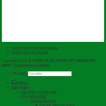
Hướng dẫn mua hàng Online
Chính sách vận chuyển
Copyright 2026 ©
CÔNG TY CỔ PHẦN TDT GREEN VIỆT
NAM
-
Designed by
E-smart
Tìm kiếm:
Giới thiệu
Sản Phẩm
Sản phẩm khuyến mãi
Phụ kiện tủ bếp
Giá bát nâng hạ
Giá bát nâng hạ Fulco