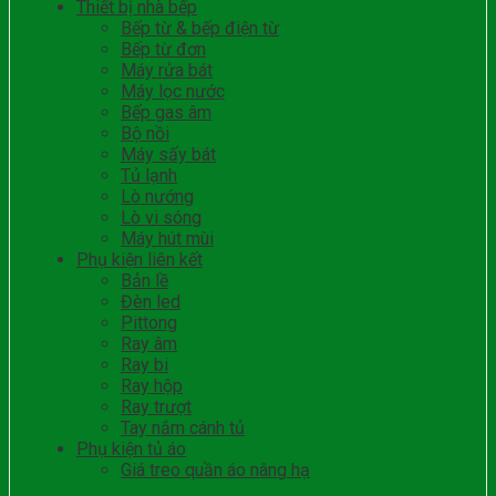
Thiết bị nhà bếp
Bếp từ & bếp điện từ
Bếp từ đơn
Máy rửa bát
Máy lọc nước
Bếp gas âm
Bộ nồi
Máy sấy bát
Tủ lạnh
Lò nướng
Lò vi sóng
Máy hút mùi
Phụ kiện liên kết
Bản lề
Đèn led
Pittong
Ray âm
Ray bi
Ray hộp
Ray trượt
Tay nắm cánh tủ
Phụ kiện tủ áo
Giá treo quần áo nâng hạ