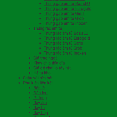
Thùng gạo âm tủ BossEU
Thùng gạo âm tủ Eurogold
Thùng gạo âm tủ Garis
Thùng gạo âm tủ Grob
Thùng gạo âm tủ Inoxen
Thùng rác âm tủ
Thùng rác âm tủ BossEU
Thùng rác âm tủ Eurogold
Thùng rác âm tủ Garis
Thùng rác âm tủ Grob
Thùng rác âm tủ Inoxen
Giá treo ngoài
Khay chia thìa dĩa
Giá để chai lọ tẩy rửa
Hệ tủ kho
Chậu vòi rửa bát
Phụ kiện liên kết
Bản lề
Đèn led
Pittong
Ray âm
Ray bi
Ray hộp