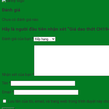
Đánh giá
Chưa có đánh giá nào.
Hãy là người đầu tiên nhận xét “Giá dao thớt CH19
Đánh giá của bạn
*
Nhận xét của bạn
*
Tên
*
Email
*
Lưu tên của tôi, email, và trang web trong trình duyệt này cho 