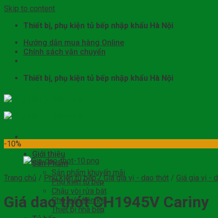
Skip to content
Thiết bị, phụ kiện tủ bếp nhập khẩu Hà Nội
Hướng dẫn mua hàng Online
Chính sách vận chuyển
Thiết bị, phụ kiện tủ bếp nhập khẩu Hà Nội
-10%
Giới thiệu
Sản Phẩm
Sản phẩm khuyến mãi
Trang chủ
/
Phụ kiện tủ bếp
/
Giá gia vị - dao thớt
/
Giá gia vị - 
Phụ kiện tủ bếp
Chậu vòi rửa bát
Giá dao thớt CH1945V Cariny
Phụ kiện liên kết
Thiết bị nhà bếp