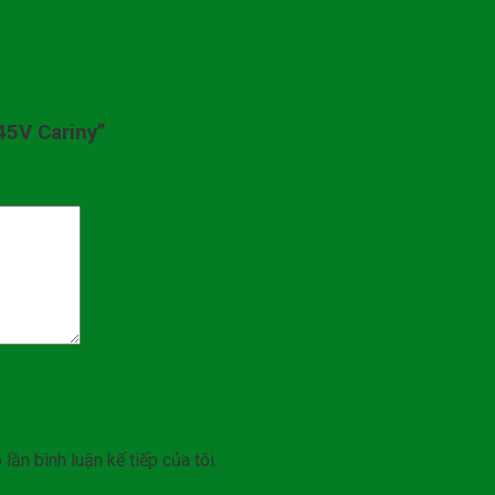
45V Cariny”
lần bình luận kế tiếp của tôi.