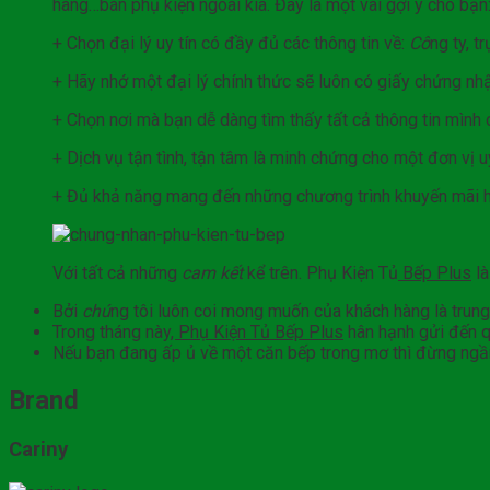
hàng…bán phụ kiện ngoài kia. Đây là một vài gợi ý cho bạn
+ Chọn đại lý uy tín có đầy đủ các thông tin về:
Cô
ng ty, 
+ Hãy nhớ một đại lý chính thức sẽ luôn có giấy chứng nh
+ Chọn nơi mà bạn dễ dàng tìm thấy tất cả thông tin mình 
+ Dịch vụ tận tình, tận tâm là minh chứng cho một đơn vị u
+ Đủ khả năng mang đến những chương trình khuyến mãi hấ
Với tất cả những
cam kết
kể trên. Phụ Kiện Tủ
Bếp Plus
là
Bởi
chú
ng tôi luôn coi mong muốn của khách hàng là trun
Trong tháng nà
y, Phụ Kiện Tủ Bếp Plus
hân hạnh gửi đến q
Nếu bạn đang ấp ủ về một căn bếp trong mơ thì đừng ngầ
Brand
Cariny