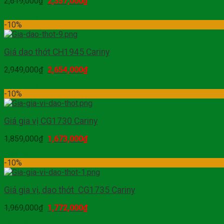
2,619,000
₫
2,357,000
₫
Mua hàng
-10%
Giá dao thớt CH1945 Cariny
2,949,000
₫
2,654,000
₫
Mua hàng
-10%
Giá gia vị CG1730 Cariny
1,859,000
₫
1,673,000
₫
Mua hàng
-10%
Giá gia vị, dao thớt CG1735 Cariny
1,969,000
₫
1,772,000
₫
Mua hàng