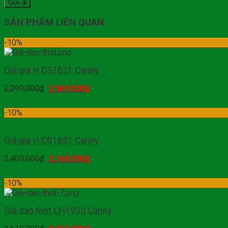
SẢN PHẨM LIÊN QUAN
-10%
Giá gia vị CS1621 Cariny
2,299,000
₫
2,069,000
₫
Mua hàng
-10%
Giá gia vị CS1631 Cariny
2,409,000
₫
2,168,000
₫
Mua hàng
-10%
Giá dao thớt CH1930 Cariny