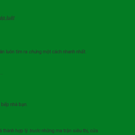
áp
luật
ân luôn tìm ra
chú
ng một cách nhanh nhất.
ỡ…
 bếp nhà bạn.
á thành hợp lý
trước
những ma trận siêu thị, cửa