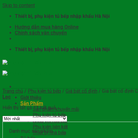
Skip to content
Thiết bị, phụ kiện tủ bếp nhập khẩu Hà Nội
Hướng dẫn mua hàng Online
Chính sách vận chuyển
Thiết bị, phụ kiện tủ bếp nhập khẩu Hà Nội
Trang chủ
/
Phụ kiện tủ bếp
/
Giá bát cố định
/
Giá bát cố định C
Lọc
Giới thiệu
Sản Phẩm
Hiển thị tất cả 13 kết quả
Sản phẩm khuyến mãi
Phụ kiện tủ bếp
Chậu vòi rửa bát
Phụ kiện liên kết
Danh mục sản phẩm
Thiết bị nhà bếp