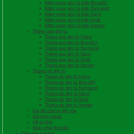
Mâm xoay góc tủ bếp BossEU
Mâm xoay góc tủ bếp Eurogold
Mâm xoay góc tủ bếp Garis
Mâm xoay góc tủ bếp Grob
Mâm xoay góc tủ bếp Inoxen
Thùng gạo âm tủ
Thùng gạo âm tủ Fulco
Thùng gạo âm tủ BossEU
Thùng gạo âm tủ Eurogold
Thùng gạo âm tủ Garis
Thùng gạo âm tủ Grob
Thùng gạo âm tủ Inoxen
Thùng rác âm tủ
Thùng rác âm tủ Fulco
Thùng rác âm tủ BossEU
Thùng rác âm tủ Eurogold
Thùng rác âm tủ Garis
Thùng rác âm tủ Grob
Thùng rác âm tủ Inoxen
Giá để chai lọ tẩy rửa
Giá treo ngoài
Hệ tủ kho
Khay chia thìa dĩa
Chậu vòi rửa bát