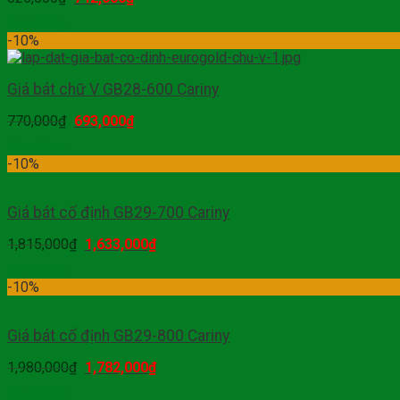
Mua hàng
-10%
Giá bát chữ V GB28-600 Cariny
770,000
₫
693,000
₫
Mua hàng
-10%
Giá bát cố định GB29-700 Cariny
1,815,000
₫
1,633,000
₫
Mua hàng
-10%
Giá bát cố định GB29-800 Cariny
1,980,000
₫
1,782,000
₫
Mua hàng