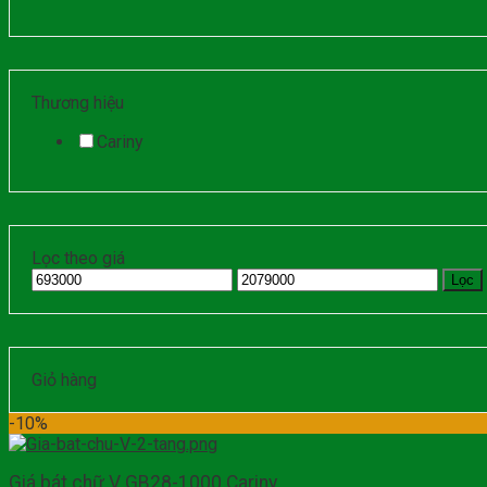
Thương hiệu
Cariny
Lọc theo giá
Lọc
Giỏ hàng
-10%
Giá bát chữ V GB28-1000 Cariny