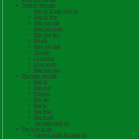
Thiết bị nhà bếp
Bếp từ & bếp điện từ
Bếp từ đơn
Máy rửa bát
Máy lọc nước
Bếp gas âm
Bộ nồi
Máy sấy bát
Tủ lạnh
Lò nướng
Lò vi sóng
Máy hút mùi
Phụ kiện liên kết
Bản lề
Đèn led
Pittong
Ray âm
Ray bi
Ray hộp
Ray trượt
Tay nắm cánh tủ
Phụ kiện tủ áo
Giá treo quần áo nâng hạ