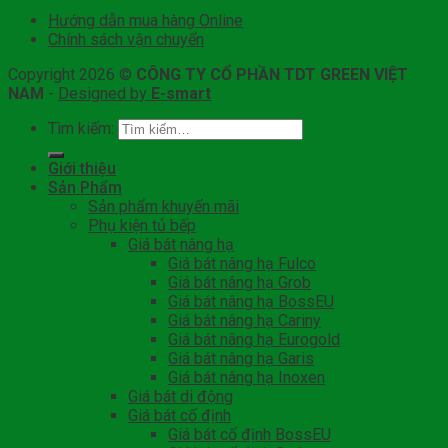
Hướng dẫn mua hàng Online
Chính sách vận chuyển
Copyright 2026 ©
CÔNG TY CỔ PHẦN TDT GREEN VIỆT
NAM
-
Designed by
E-smart
Tìm kiếm:
Giới thiệu
Sản Phẩm
Sản phẩm khuyến mãi
Phụ kiện tủ bếp
Giá bát nâng hạ
Giá bát nâng hạ Fulco
Giá bát nâng hạ Grob
Giá bát nâng hạ BossEU
Giá bát nâng hạ Cariny
Giá bát nâng hạ Eurogold
Giá bát nâng hạ Garis
Giá bát nâng hạ Inoxen
Giá bát di động
Giá bát cố định
Giá bát cố định BossEU