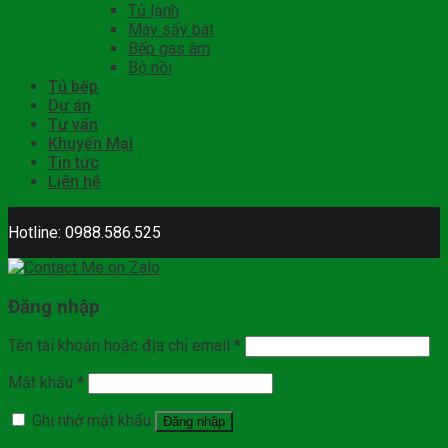
Tủ lạnh
Máy sấy bát
Bếp gas âm
Bộ nồi
Tủ bếp
Dự án
Tư vấn
Khuyến Mại
Tin tức
Liên hệ
Hotline: 0988.586.525
Đăng nhập
Tên tài khoản hoặc địa chỉ email
*
Mật khẩu
*
Ghi nhớ mật khẩu
Đăng nhập