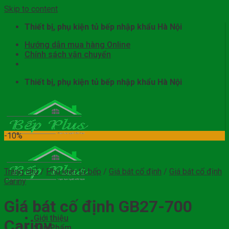
Skip to content
Thiết bị, phụ kiện tủ bếp nhập khẩu Hà Nội
Hướng dẫn mua hàng Online
Chính sách vận chuyển
Thiết bị, phụ kiện tủ bếp nhập khẩu Hà Nội
-10%
Trang chủ
/
Phụ kiện tủ bếp
/
Giá bát cố định
/
Giá bát cố định
Cariny
Giá bát cố định GB27-700
Giới thiệu
Cariny
Sản Phẩm