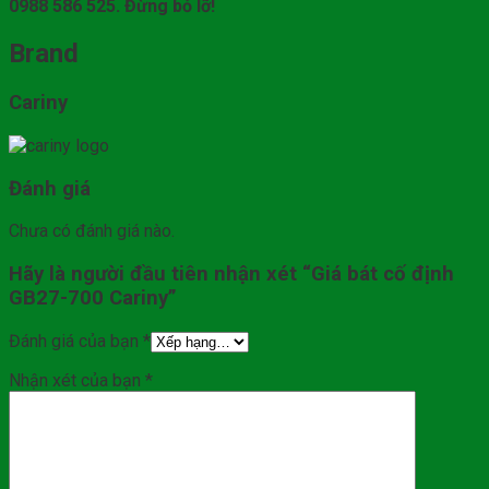
0988 586 525. Đừng bỏ lỡ!
Brand
Cariny
Đánh giá
Chưa có đánh giá nào.
Hãy là người đầu tiên nhận xét “Giá bát cố định
GB27-700 Cariny”
Đánh giá của bạn
*
Nhận xét của bạn
*