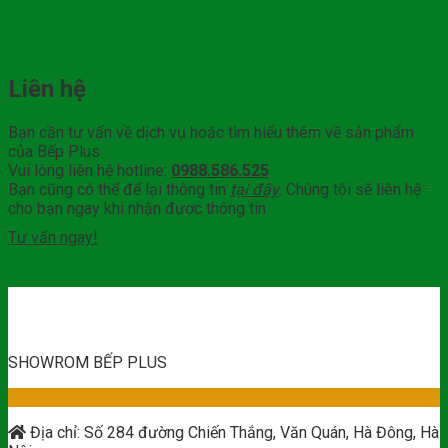
Mua hàng
Liên hệ
Bạn cần tư vấn về dịch vụ hoặc tìm hiểu thêm về sản phẩm
của Bếp Plus
Vui lòng liên hệ hotline:
0988.586.525
Bạn cũng có thể để lại thông tin
tại đây
. Chúng tôi sẽ liên hệ
cho bạn ngay khi nhận được thông tin
Tư vấn ngay!
SHOWROM BẾP PLUS
Địa chỉ: Số 284 đường Chiến Thắng, Văn Quán, Hà Đông, Hà