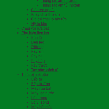
Thùng rác âm tủ Grob
Thùng rác âm tủ Inoxen
Giá treo ngoài
Khay chia thìa dĩa
Giá để chai lọ tẩy rửa
Hệ tủ kho
Chậu vòi rửa bát
Phụ kiện liên kết
Bản lề
Đèn led
Pittong
Ray âm
Ray bi
Ray hộp
Ray trượt
Tay nắm cánh tủ
Thiết bị nhà bếp
Bếp từ
Bếp từ đơn
Máy rửa bát
Máy lọc nước
Lò nướng
Lò vi sóng
Máy hút mùi