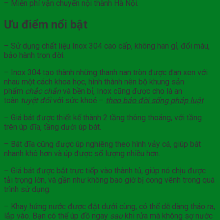
– Miễn phí vận chuyển nội thành Hà Nội.
Ưu điểm nổi bật
– Sử dụng chất liệu Inox 304 cao cấp, không han gỉ, đổi màu,
bảo hành trọn đời.
– Inox 304 tạo thành những thanh nan tròn được đan xen với
nhau một cách khoa học, hình thành nên bộ khung sản
phẩm
chắc chắn
và bền bỉ, Inox cũng được cho là an
toàn
tuyệt đối
với sức khoẻ –
theo báo đời sống
pháp
luật
– Giá bát được thiết kế thành 2 tầng thông thoáng, với tầng
trên úp đĩa, tầng dưới úp bát.
– Bát đĩa cũng được úp nghiêng theo hình vảy cá, giúp bát
nhanh khô hơn và úp được số lượng nhiều hơn.
– Giá bát được bắt trực tiếp vào thành tủ, giúp nó chịu được
tải trọng lớn, và gần như không bao giờ bị cong vênh trong quá
trình sử dụng.
– Khay hứng nước được đặt dưới cùng, có thể dễ dàng tháo ra,
lắp vào. Bạn có thể úp đồ ngay
sau
khi rửa mà không sợ nước