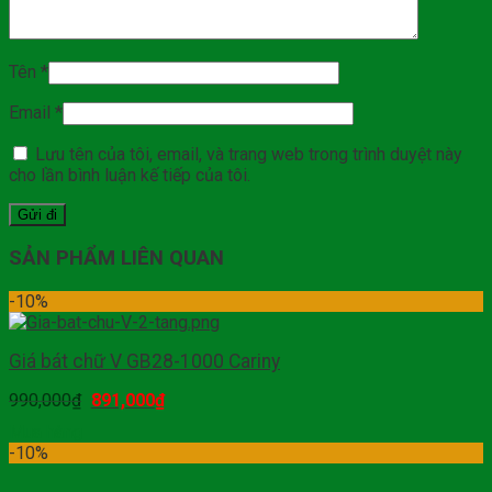
Tên
*
Email
*
Lưu tên của tôi, email, và trang web trong trình duyệt này
cho lần bình luận kế tiếp của tôi.
SẢN PHẨM LIÊN QUAN
-10%
Giá bát chữ V GB28-1000 Cariny
990,000
₫
891,000
₫
Mua hàng
-10%