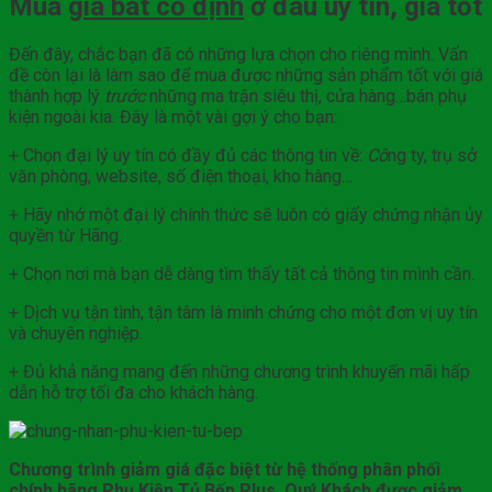
Mua
giá bát cố định
ở đâu uy tín, giá tốt
Đến đây, chắc bạn đã có những lựa chọn cho riêng mình. Vấn
đề còn lại là làm sao để mua được những sản phẩm tốt với giá
thành hợp lý
trước
những ma trận siêu thị, cửa hàng…bán phụ
kiện ngoài kia. Đây là một vài gợi ý cho bạn:
+ Chọn đại lý uy tín có đầy đủ các thông tin về:
Cô
ng ty, trụ sở
văn phòng, website, số điện thoại, kho hàng…
+ Hãy nhớ một đại lý chính thức sẽ luôn có giấy chứng nhận ủy
quyền từ Hãng.
+ Chọn nơi mà bạn dễ dàng tìm thấy tất cả thông tin mình cần.
+ Dịch vụ tận tình, tận tâm là minh chứng cho một đơn vị uy tín
và chuyên nghiệp.
+ Đủ khả năng mang đến những chương trình khuyến mãi hấp
dẫn hỗ trợ tối đa cho khách hàng.
Chương trình giảm giá đặc biệt từ hệ thống phân phối
chính hãng Phụ Kiện Tủ Bếp Plus, Quý Khách được giảm