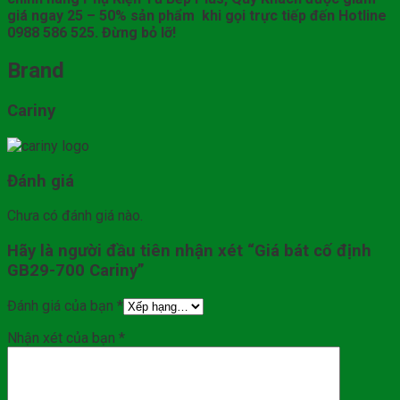
giá ngay 25 – 50% sản phẩm khi gọi trực tiếp đến Hotline
0988 586 525. Đừng bỏ lỡ!
Brand
Cariny
Đánh giá
Chưa có đánh giá nào.
Hãy là người đầu tiên nhận xét “Giá bát cố định
GB29-700 Cariny”
Đánh giá của bạn
*
Nhận xét của bạn
*