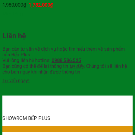
1,980,000
₫
1,782,000
₫
Mua hàng
Liên hệ
Bạn cần tư vấn về dịch vụ hoặc tìm hiểu thêm về sản phẩm
của Bếp Plus
Vui lòng liên hệ hotline:
0988.586.525
Bạn cũng có thể để lại thông tin
tại đây
. Chúng tôi sẽ liên hệ
cho bạn ngay khi nhận được thông tin
Tư vấn ngay!
SHOWROM BẾP PLUS