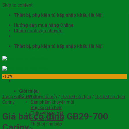
Skip to content
Thiết bị, phụ kiện tủ bếp nhập khẩu Hà Nội
Hướng dẫn mua hàng Online
Chính sách vận chuyển
Thiết bị, phụ kiện tủ bếp nhập khẩu Hà Nội
-10%
Giới thiệu
Trang chủ
Sản Phẩm
/
Phụ kiện tủ bếp
/
Giá bát cố định
/
Giá bát cố định
Cariny
Sản phẩm khuyến mãi
Phụ kiện tủ bếp
Chậu vòi rửa bát
Giá bát cố định GB29-700
Phụ kiện liên kết
Thiết bị nhà bếp
Cariny