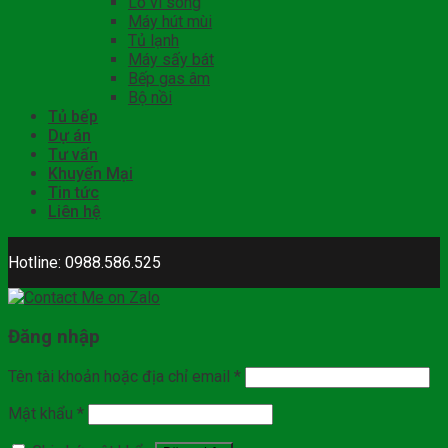
Lò vi sóng
Máy hút mùi
Tủ lạnh
Máy sấy bát
Bếp gas âm
Bộ nồi
Tủ bếp
Dự án
Tư vấn
Khuyến Mại
Tin tức
Liên hệ
Hotline: 0988.586.525
Đăng nhập
Tên tài khoản hoặc địa chỉ email
*
Mật khẩu
*