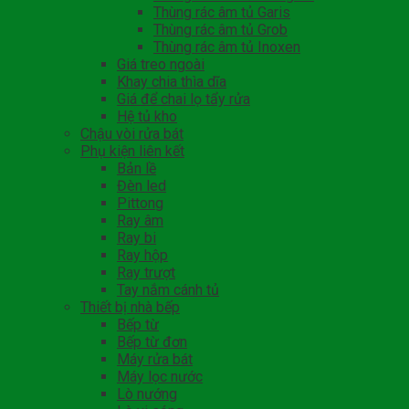
Thùng rác âm tủ Garis
Thùng rác âm tủ Grob
Thùng rác âm tủ Inoxen
Giá treo ngoài
Khay chia thìa dĩa
Giá để chai lọ tẩy rửa
Hệ tủ kho
Chậu vòi rửa bát
Phụ kiện liên kết
Bản lề
Đèn led
Pittong
Ray âm
Ray bi
Ray hộp
Ray trượt
Tay nắm cánh tủ
Thiết bị nhà bếp
Bếp từ
Bếp từ đơn
Máy rửa bát
Máy lọc nước
Lò nướng