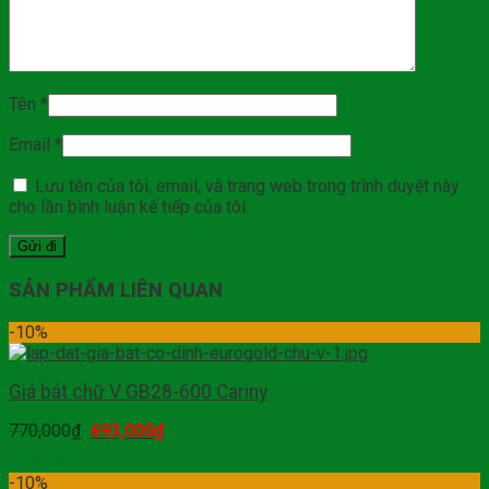
Tên
*
Email
*
Lưu tên của tôi, email, và trang web trong trình duyệt này
cho lần bình luận kế tiếp của tôi.
SẢN PHẨM LIÊN QUAN
-10%
Giá bát chữ V GB28-600 Cariny
770,000
₫
693,000
₫
Mua hàng
-10%