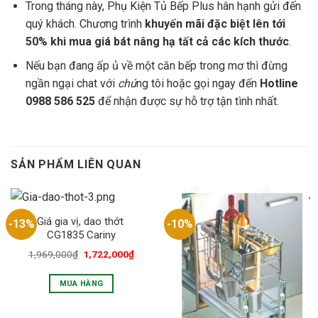
Trong tháng nà
y, Phụ Kiện Tủ Bếp Plus
hân hạnh gửi đến
quý khách. Chương trình
khuyến mãi đặc biệt lên tới
50% khi mua giá bát nâng hạ tất cả các kích thước
.
Nếu bạn đang ấp ủ về một căn bếp trong mơ thì đừng
ngần ngại chat với
chú
ng tôi hoặc gọi ngay đến
Hotline
0988 586 525
để nhận được sự hỗ trợ tận tình nhất.
SẢN PHẨM LIÊN QUAN
Giá gia vị, dao thớt
-13%
-10%
CG1835 Cariny
1,969,000
₫
1,722,000
₫
MUA HÀNG