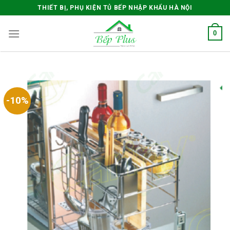
Skip
THIẾT BỊ, PHỤ KIỆN TỦ BẾP NHẬP KHẨU HÀ NỘI
to
content
0
-10%