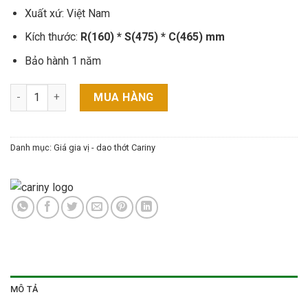
Xuất xứ: Việt Nam
Kích thước:
R(160) * S(475) * C(465) mm
Bảo hành 1 năm
Giá gia vị CS1621 Cariny số lượng
MUA HÀNG
Danh mục:
Giá gia vị - dao thớt Cariny
MÔ TẢ