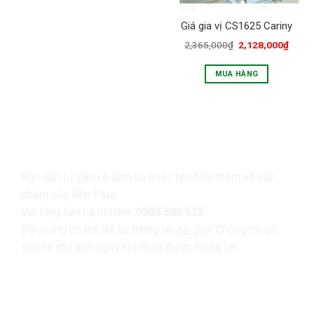
Giá gia vị CS1625 Cariny
2,365,000
₫
2,128,000
₫
MUA HÀNG
LIÊN HỆ
Bạn cần tư vấn về dịch vụ hoặc tìm hiểu thêm về sản
phẩm của Bếp Plus
Vui lòng liên hệ hotline:
0988.586.525
Bạn cũng có thể để lại thông tin
tại đây
. Chúng tôi sẽ
liên hệ cho bạn ngay khi nhận được thông tin