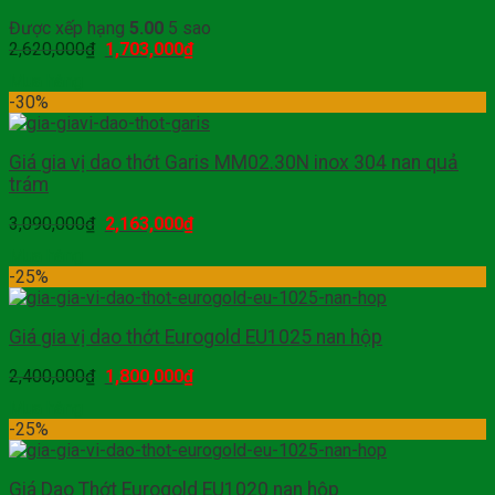
Được xếp hạng
5.00
5 sao
2,620,000
₫
1,703,000
₫
Mua hàng
-30%
Giá gia vị dao thớt Garis MM02.30N inox 304 nan quả
trám
3,090,000
₫
2,163,000
₫
Mua hàng
-25%
Giá gia vị dao thớt Eurogold EU1025 nan hộp
2,400,000
₫
1,800,000
₫
Mua hàng
-25%
Giá Dao Thớt Eurogold EU1020 nan hộp