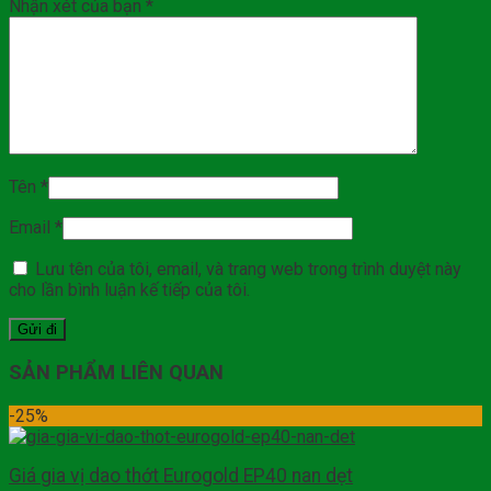
Nhận xét của bạn
*
Tên
*
Email
*
Lưu tên của tôi, email, và trang web trong trình duyệt này
cho lần bình luận kế tiếp của tôi.
SẢN PHẨM LIÊN QUAN
-25%
Giá gia vị dao thớt Eurogold EP40 nan dẹt