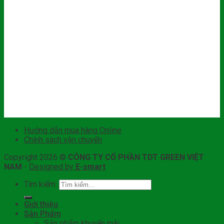
Hướng dẫn mua hàng Online
Chính sách vận chuyển
Copyright 2026 ©
CÔNG TY CỔ PHẦN TDT GREEN VIỆT
NAM
-
Designed by
E-smart
Tìm kiếm:
Giới thiệu
Sản Phẩm
Sản phẩm khuyến mãi