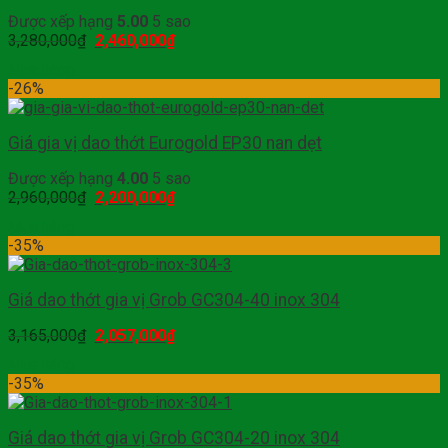
Được xếp hạng
5.00
5 sao
3,280,000
₫
2,460,000
₫
Mua hàng
-26%
Giá gia vị dao thớt Eurogold EP30 nan dẹt
Được xếp hạng
4.00
5 sao
2,960,000
₫
2,200,000
₫
Mua hàng
-35%
Giá dao thớt gia vị Grob GC304-40 inox 304
3,165,000
₫
2,057,000
₫
Mua hàng
-35%
Giá dao thớt gia vị Grob GC304-20 inox 304