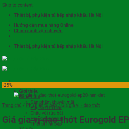
Skip to content
Thiết bị, phụ kiện tủ bếp nhập khẩu Hà Nội
Hướng dẫn mua hàng Online
Chính sách vận chuyển
Thiết bị, phụ kiện tủ bếp nhập khẩu Hà Nội
-25%
Giới thiệu
Sản Phẩm
Sản phẩm khuyến mãi
Trang chủ
/
Phụ kiện tủ bếp
/
Giá gia vị - dao thớt
Phụ kiện tủ bếp
Chậu vòi rửa bát
Giá gia vị dao thớt Eurogold E
Phụ kiện liên kết
Thiết bị nhà bếp