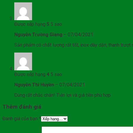
Được xếp hạng
5
5 sao
Nguyễn Trường Giang
–
07/04/2021
Sản phẩm có chất lượng rất tốt, inox dày dặn, thanh trượt 
Được xếp hạng
4
5 sao
Nguyễn Thi Huyền
–
07/04/2021
Dùng rất chắc chắn! Tiện lợi và giá tiền phù hợp
Thêm đánh giá
Đánh giá của bạn
*