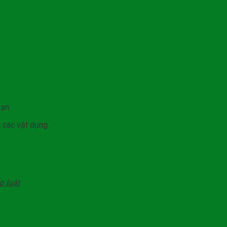
ạn.
 các vật dụng.
p luật