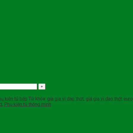
ụ kiện tủ bếp
Từ khóa:
gía gia vị dao thớt
,
giá gia vị dao thớt eur
d
,
Phụ kiện tủ thông minh