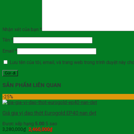
Nhận xét của bạn
*
Tên
*
Email
*
Lưu tên của tôi, email, và trang web trong trình duyệt này cho 
SẢN PHẨM LIÊN QUAN
-25%
Giá gia vị dao thớt Eurogold EP40 nan dẹt
Được xếp hạng
5.00
5 sao
3,280,000
₫
2,460,000
₫