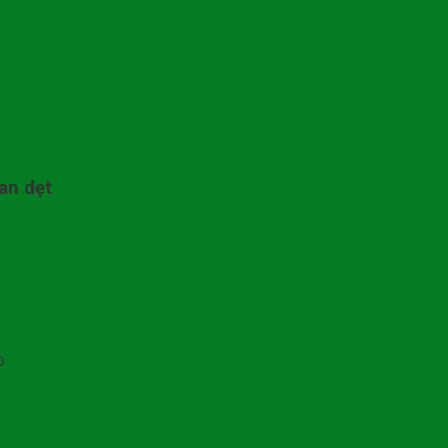
an dẹt
o