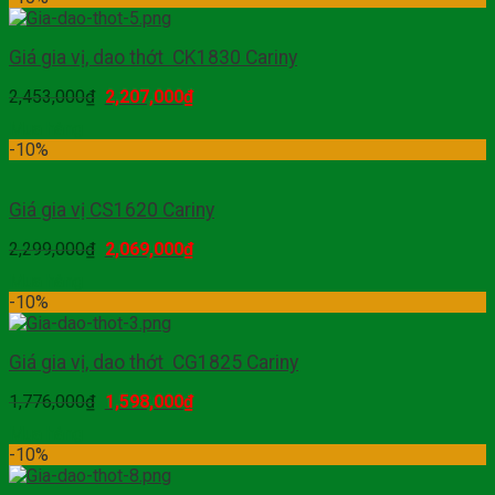
Giá gia vị, dao thớt CK1830 Cariny
2,453,000
₫
2,207,000
₫
Mua hàng
-10%
Giá gia vị CS1620 Cariny
2,299,000
₫
2,069,000
₫
Mua hàng
-10%
Giá gia vị, dao thớt CG1825 Cariny
1,776,000
₫
1,598,000
₫
Mua hàng
-10%