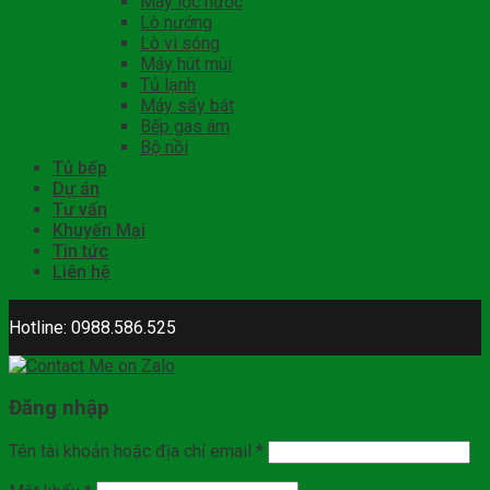
Máy lọc nước
Lò nướng
Lò vi sóng
Máy hút mùi
Tủ lạnh
Máy sấy bát
Bếp gas âm
Bộ nồi
Tủ bếp
Dự án
Tư vấn
Khuyến Mại
Tin tức
Liên hệ
Hotline: 0988.586.525
Đăng nhập
Tên tài khoản hoặc địa chỉ email
*