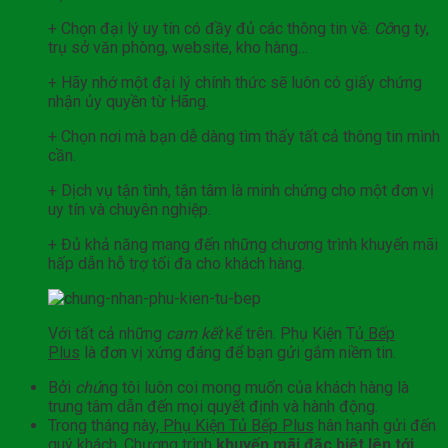
+ Chọn đại lý uy tín có đầy đủ các thông tin về:
Cô
ng ty,
trụ sở văn phòng, website, kho hàng…
+ Hãy nhớ một đại lý chính thức sẽ luôn có giấy chứng
nhận ủy quyền từ Hãng.
+ Chọn nơi mà bạn dễ dàng tìm thấy tất cả thông tin mình
cần.
+ Dịch vụ tận tình, tận tâm là minh chứng cho một đơn vị
uy tín và chuyên nghiệp.
+ Đủ khả năng mang đến những chương trình khuyến mãi
hấp dẫn hỗ trợ tối đa cho khách hàng.
Với tất cả những
cam kết
kể trên. Phụ Kiện Tủ
Bếp
Plus
là đơn vị xứng đáng để bạn gửi gắm niềm tin.
Bởi
chú
ng tôi luôn coi mong muốn của khách hàng là
trung tâm dẫn đến mọi quyết định và hành động.
Trong tháng nà
y, Phụ Kiện Tủ Bếp Plus
hân hạnh gửi đến
quý khách. Chương trình
khuyến mãi đặc biệt lên tới