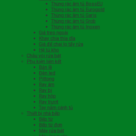
Thùng rác âm tủ BossEU
Thùng rác âm tủ Eurogold
Thùng rác âm tủ Garis
Thùng rác âm tủ Grob
Thùng rác âm tủ Inoxen
Giá treo ngoài
Khay chia thìa dĩa
Giá để chai lọ tẩy rửa
Hệ tủ kho
Chậu vòi rửa bát
Phụ kiện liên kết
Bản lề
Đèn led
Pittong
Ray âm
Ray bi
Ray hộp
Ray trượt
Tay nắm cánh tủ
Thiết bị nhà bếp
Bếp từ
Bếp từ đơn
Máy rửa bát