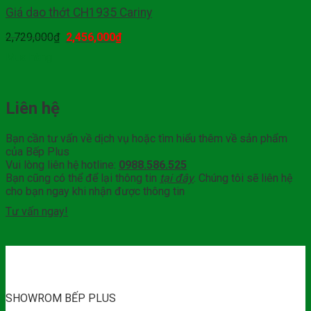
Giá dao thớt CH1935 Cariny
2,729,000
₫
2,456,000
₫
Mua hàng
Liên hệ
Bạn cần tư vấn về dịch vụ hoặc tìm hiểu thêm về sản phẩm
của Bếp Plus
Vui lòng liên hệ hotline:
0988.586.525
Bạn cũng có thể để lại thông tin
tại đây
. Chúng tôi sẽ liên hệ
cho bạn ngay khi nhận được thông tin
Tư vấn ngay!
SHOWROM BẾP PLUS