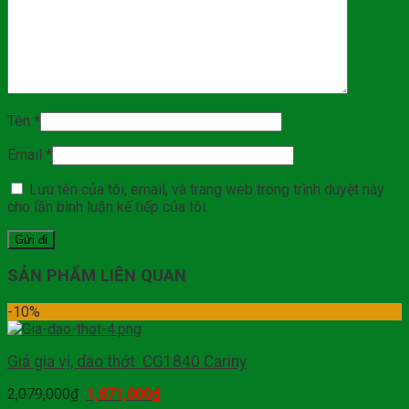
Tên
*
Email
*
Lưu tên của tôi, email, và trang web trong trình duyệt này
cho lần bình luận kế tiếp của tôi.
SẢN PHẨM LIÊN QUAN
-10%
Giá gia vị, dao thớt CG1840 Cariny
2,079,000
₫
1,871,000
₫