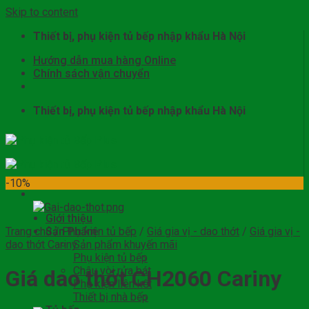
Skip to content
Thiết bị, phụ kiện tủ bếp nhập khẩu Hà Nội
Hướng dẫn mua hàng Online
Chính sách vận chuyển
Thiết bị, phụ kiện tủ bếp nhập khẩu Hà Nội
-10%
Giới thiệu
Trang chủ
Sản Phẩm
/
Phụ kiện tủ bếp
/
Giá gia vị - dao thớt
/
Giá gia vị -
dao thớt Cariny
Sản phẩm khuyến mãi
Phụ kiện tủ bếp
Chậu vòi rửa bát
Giá dao thớt CH2060 Cariny
Phụ kiện liên kết
Thiết bị nhà bếp