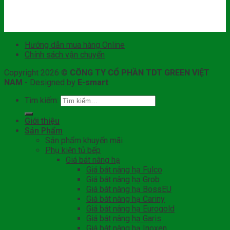
Hướng dẫn mua hàng Online
Chính sách vận chuyển
Copyright 2026 ©
CÔNG TY CỔ PHẦN TDT GREEN VIỆT
NAM
-
Designed by
E-smart
Tìm kiếm:
Giới thiệu
Sản Phẩm
Sản phẩm khuyến mãi
Phụ kiện tủ bếp
Giá bát nâng hạ
Giá bát nâng hạ Fulco
Giá bát nâng hạ Grob
Giá bát nâng hạ BossEU
Giá bát nâng hạ Cariny
Giá bát nâng hạ Eurogold
Giá bát nâng hạ Garis
Giá bát nâng hạ Inoxen