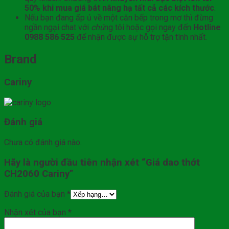
50% khi mua giá bát nâng hạ tất cả các kích thước
.
Nếu bạn đang ấp ủ về một căn bếp trong mơ thì đừng
ngần ngại chat với
chú
ng tôi hoặc gọi ngay đến
Hotline
0988 586 525
để nhận được sự hỗ trợ tận tình nhất.
Brand
Cariny
Đánh giá
Chưa có đánh giá nào.
Hãy là người đầu tiên nhận xét “Giá dao thớt
CH2060 Cariny”
Đánh giá của bạn
*
Nhận xét của bạn
*