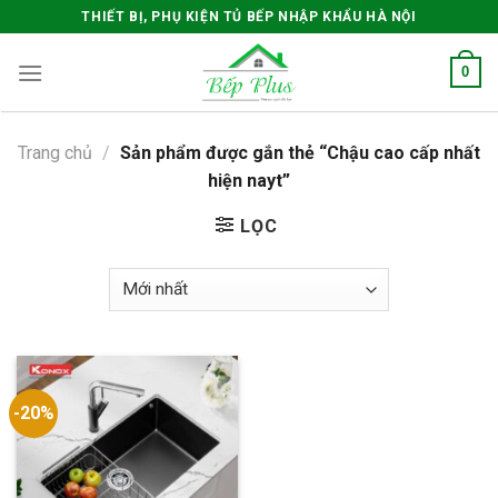
Skip
THIẾT BỊ, PHỤ KIỆN TỦ BẾP NHẬP KHẨU HÀ NỘI
to
content
0
Trang chủ
/
Sản phẩm được gắn thẻ “Chậu cao cấp nhất
hiện nayt”
LỌC
-20%