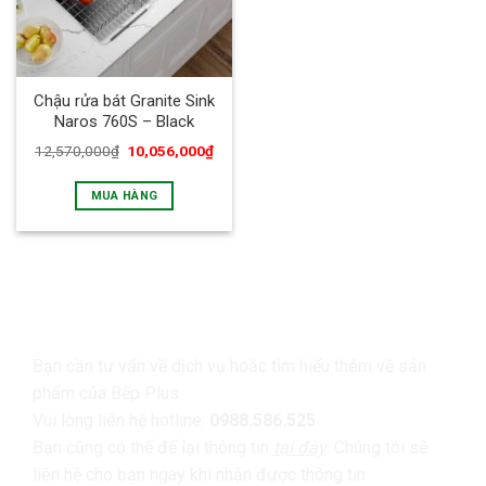
Chậu rửa bát Granite Sink
Naros 760S – Black
12,570,000
₫
10,056,000
₫
MUA HÀNG
LIÊN HỆ
Bạn cần tư vấn về dịch vụ hoặc tìm hiểu thêm về sản
phẩm của Bếp Plus
Vui lòng liên hệ hotline:
0988.586.525
Bạn cũng có thể để lại thông tin
tại đây
. Chúng tôi sẽ
liên hệ cho bạn ngay khi nhận được thông tin