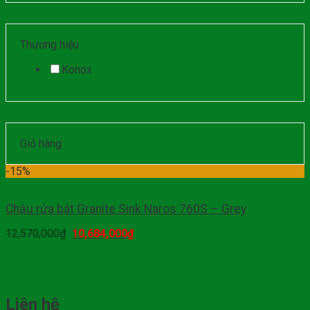
Thương hiệu
Konox
Giỏ hàng
-15%
Chậu rửa bát Granite Sink Naros 760S – Grey
12,570,000
₫
10,684,000
₫
Mua hàng
Liên hệ