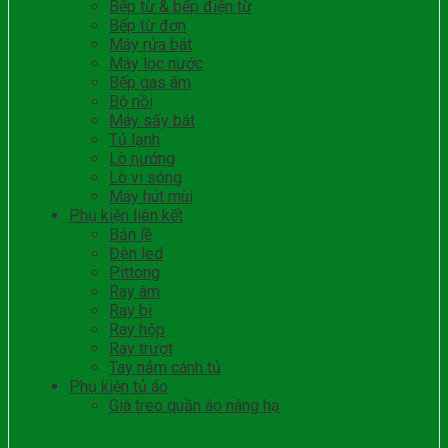
Bếp từ & bếp điện từ
Bếp từ đơn
Máy rửa bát
Máy lọc nước
Bếp gas âm
Bộ nồi
Máy sấy bát
Tủ lạnh
Lò nướng
Lò vi sóng
Máy hút mùi
Phụ kiện liên kết
Bản lề
Đèn led
Pittong
Ray âm
Ray bi
Ray hộp
Ray trượt
Tay nắm cánh tủ
Phụ kiện tủ áo
Giá treo quần áo nâng hạ