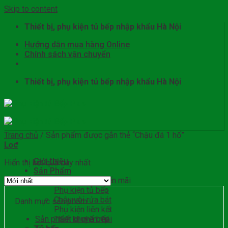
Skip to content
Thiết bị, phụ kiện tủ bếp nhập khẩu Hà Nội
Hướng dẫn mua hàng Online
Chính sách vận chuyển
Thiết bị, phụ kiện tủ bếp nhập khẩu Hà Nội
Trang chủ
/
Sản phẩm được gắn thẻ “Chậu đá 1 hố”
Lọc
Giới thiệu
Hiển thị kết quả duy nhất
Sản Phẩm
Sản phẩm khuyến mãi
Phụ kiện tủ bếp
Chậu vòi rửa bát
Danh mục sản phẩm
Phụ kiện liên kết
Sản phẩm khuyến mãi
Thiết bị nhà bếp