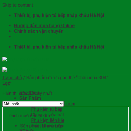
Skip to content
Thiết bị, phụ kiện tủ bếp nhập khẩu Hà Nội
Hướng dẫn mua hàng Online
Chính sách vận chuyển
Thiết bị, phụ kiện tủ bếp nhập khẩu Hà Nội
Trang chủ
/
Sản phẩm được gắn thẻ “Chậu inox 304”
Lọc
Giới thiệu
Hiển thị kết quả duy nhất
Sản Phẩm
Sản phẩm khuyến mãi
Phụ kiện tủ bếp
Chậu vòi rửa bát
Danh mục sản phẩm
Phụ kiện liên kết
Sản phẩm khuyến mãi
Thiết bị nhà bếp