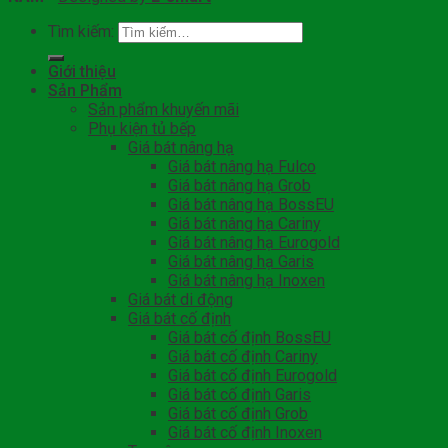
Tìm kiếm:
Giới thiệu
Sản Phẩm
Sản phẩm khuyến mãi
Phụ kiện tủ bếp
Giá bát nâng hạ
Giá bát nâng hạ Fulco
Giá bát nâng hạ Grob
Giá bát nâng hạ BossEU
Giá bát nâng hạ Cariny
Giá bát nâng hạ Eurogold
Giá bát nâng hạ Garis
Giá bát nâng hạ Inoxen
Giá bát di động
Giá bát cố định
Giá bát cố định BossEU
Giá bát cố định Cariny
Giá bát cố định Eurogold
Giá bát cố định Garis
Giá bát cố định Grob
Giá bát cố định Inoxen