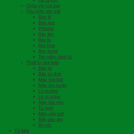
Hệ tủ kho
Chậu vòi rửa bát
Phụ kiện liên kết
Bản lề
Đèn led
Pittong
Ray âm
Ray bi
Ray hộp
Ray trượt
Tay nắm cánh tủ
Thiết bị nhà bếp
Bếp từ
Bếp từ đơn
Máy rửa bát
Máy lọc nước
Lò nướng
Lò vi sóng
Máy hút mùi
Tủ lạnh
Máy sấy bát
Bếp gas âm
Bộ nồi
Tủ bếp