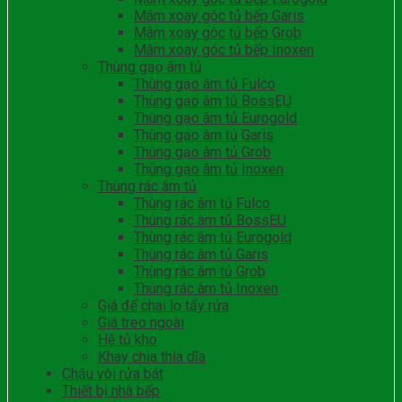
Mâm xoay góc tủ bếp Garis
Mâm xoay góc tủ bếp Grob
Mâm xoay góc tủ bếp Inoxen
Thùng gạo âm tủ
Thùng gạo âm tủ Fulco
Thùng gạo âm tủ BossEU
Thùng gạo âm tủ Eurogold
Thùng gạo âm tủ Garis
Thùng gạo âm tủ Grob
Thùng gạo âm tủ Inoxen
Thùng rác âm tủ
Thùng rác âm tủ Fulco
Thùng rác âm tủ BossEU
Thùng rác âm tủ Eurogold
Thùng rác âm tủ Garis
Thùng rác âm tủ Grob
Thùng rác âm tủ Inoxen
Giá để chai lọ tẩy rửa
Giá treo ngoài
Hệ tủ kho
Khay chia thìa dĩa
Chậu vòi rửa bát
Thiết bị nhà bếp