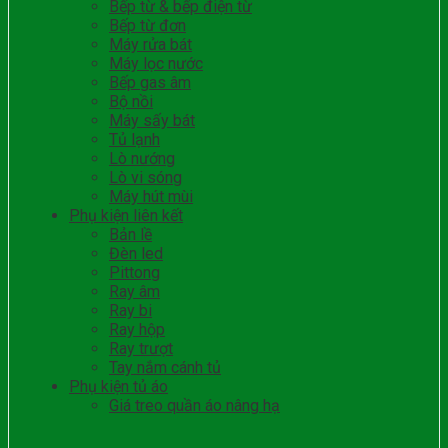
Bếp từ & bếp điện từ
Bếp từ đơn
Máy rửa bát
Máy lọc nước
Bếp gas âm
Bộ nồi
Máy sấy bát
Tủ lạnh
Lò nướng
Lò vi sóng
Máy hút mùi
Phụ kiện liên kết
Bản lề
Đèn led
Pittong
Ray âm
Ray bi
Ray hộp
Ray trượt
Tay nắm cánh tủ
Phụ kiện tủ áo
Giá treo quần áo nâng hạ