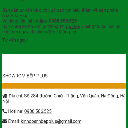
Bạn cần tư vấn về dịch vụ hoặc tìm hiểu thêm về sản phẩm
của Bếp Plus
Vui lòng liên hệ hotline:
0988.586.525
Bạn cũng có thể để lại thông tin
tại đây
. Chúng tôi sẽ liên hệ
cho bạn ngay khi nhận được thông tin
Tư vấn ngay!
SHOWROM BẾP PLUS
Địa chỉ: Số 284 đường Chiến Thắng, Văn Quán, Hà Đông, Hà
Nội
Hotline:
0988.586.525
Email:
kinhdoanhbepplus@gmail.com