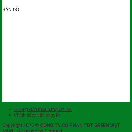
BẢN ĐỒ
Hướng dẫn mua hàng Online
Chính sách vận chuyển
Copyright 2026 ©
CÔNG TY CỔ PHẦN TDT GREEN VIỆT
NAM
-
Designed by
E-smart