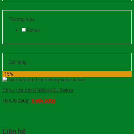
Thương hiệu
Konox
Giỏ hàng
-15%
Chậu rửa bát KN8644SU Dekor
10,570,000
₫
8,984,500
₫
Mua hàng
Liên hệ