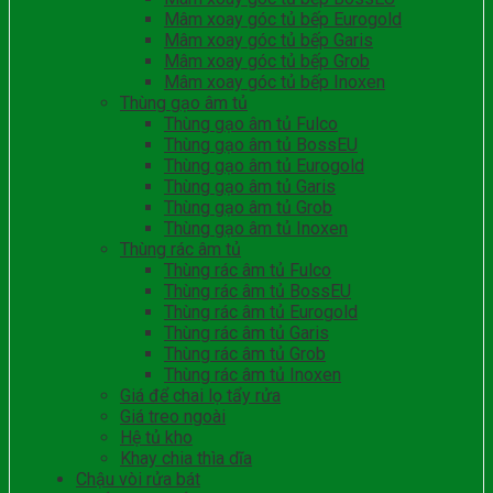
Mâm xoay góc tủ bếp Eurogold
Mâm xoay góc tủ bếp Garis
Mâm xoay góc tủ bếp Grob
Mâm xoay góc tủ bếp Inoxen
Thùng gạo âm tủ
Thùng gạo âm tủ Fulco
Thùng gạo âm tủ BossEU
Thùng gạo âm tủ Eurogold
Thùng gạo âm tủ Garis
Thùng gạo âm tủ Grob
Thùng gạo âm tủ Inoxen
Thùng rác âm tủ
Thùng rác âm tủ Fulco
Thùng rác âm tủ BossEU
Thùng rác âm tủ Eurogold
Thùng rác âm tủ Garis
Thùng rác âm tủ Grob
Thùng rác âm tủ Inoxen
Giá để chai lọ tẩy rửa
Giá treo ngoài
Hệ tủ kho
Khay chia thìa dĩa
Chậu vòi rửa bát