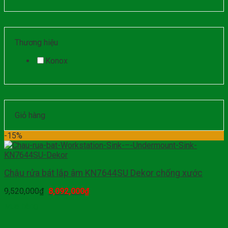
Thương hiệu
Konox
Giỏ hàng
-15%
Chậu rửa bát lắp âm KN7644SU Dekor chống xước
9,520,000
₫
8,092,000
₫
Mua hàng