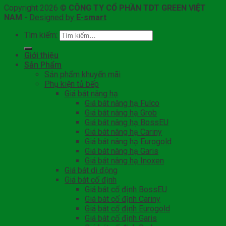
Copyright 2026 ©
CÔNG TY CỔ PHẦN TDT GREEN VIỆT
NAM
-
Designed by
E-smart
Tìm kiếm:
Giới thiệu
Sản Phẩm
Sản phẩm khuyến mãi
Phụ kiện tủ bếp
Giá bát nâng hạ
Giá bát nâng hạ Fulco
Giá bát nâng hạ Grob
Giá bát nâng hạ BossEU
Giá bát nâng hạ Cariny
Giá bát nâng hạ Eurogold
Giá bát nâng hạ Garis
Giá bát nâng hạ Inoxen
Giá bát di động
Giá bát cố định
Giá bát cố định BossEU
Giá bát cố định Cariny
Giá bát cố định Eurogold
Giá bát cố định Garis