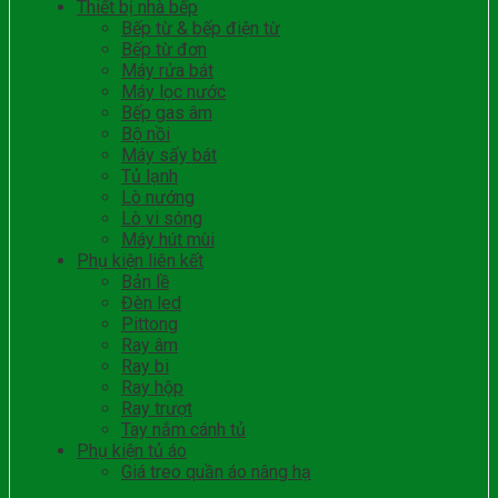
Thiết bị nhà bếp
Bếp từ & bếp điện từ
Bếp từ đơn
Máy rửa bát
Máy lọc nước
Bếp gas âm
Bộ nồi
Máy sấy bát
Tủ lạnh
Lò nướng
Lò vi sóng
Máy hút mùi
Phụ kiện liên kết
Bản lề
Đèn led
Pittong
Ray âm
Ray bi
Ray hộp
Ray trượt
Tay nắm cánh tủ
Phụ kiện tủ áo
Giá treo quần áo nâng hạ