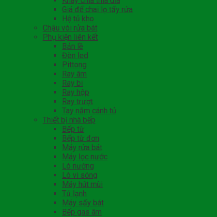
Khay chia thìa dĩa
Giá để chai lọ tẩy rửa
Hệ tủ kho
Chậu vòi rửa bát
Phụ kiện liên kết
Bản lề
Đèn led
Pittong
Ray âm
Ray bi
Ray hộp
Ray trượt
Tay nắm cánh tủ
Thiết bị nhà bếp
Bếp từ
Bếp từ đơn
Máy rửa bát
Máy lọc nước
Lò nướng
Lò vi sóng
Máy hút mùi
Tủ lạnh
Máy sấy bát
Bếp gas âm