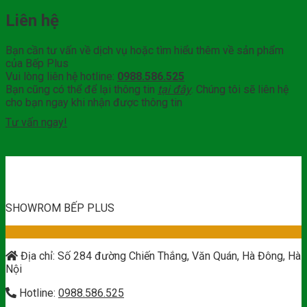
Liên hệ
Bạn cần tư vấn về dịch vụ hoặc tìm hiểu thêm về sản phẩm
của Bếp Plus
Vui lòng liên hệ hotline:
0988.586.525
Bạn cũng có thể để lại thông tin
tại đây
. Chúng tôi sẽ liên hệ
cho bạn ngay khi nhận được thông tin
Tư vấn ngay!
SHOWROM BẾP PLUS
Địa chỉ: Số 284 đường Chiến Thắng, Văn Quán, Hà Đông, Hà
Nội
Hotline:
0988.586.525