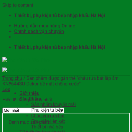
Skip to content
Thiết bị, phụ kiện tủ bếp nhập khẩu Hà Nội
Hướng dẫn mua hàng Online
Chính sách vận chuyển
Thiết bị, phụ kiện tủ bếp nhập khẩu Hà Nội
Trang chủ
/
Sản phẩm được gắn thẻ “chậu rửa bát lắp âm
KN7644SU Dekor bề mặt chống xước”
Lọc
Giới thiệu
Sản Phẩm
Hiển thị kết quả duy nhất
Sản phẩm khuyến mãi
Phụ kiện tủ bếp
Chậu vòi rửa bát
Phụ kiện liên kết
Danh mục sản phẩm
Thiết bị nhà bếp