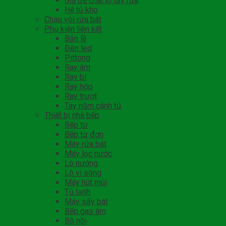
Giá để chai lọ tẩy rửa
Hệ tủ kho
Chậu vòi rửa bát
Phụ kiện liên kết
Bản lề
Đèn led
Pittong
Ray âm
Ray bi
Ray hộp
Ray trượt
Tay nắm cánh tủ
Thiết bị nhà bếp
Bếp từ
Bếp từ đơn
Máy rửa bát
Máy lọc nước
Lò nướng
Lò vi sóng
Máy hút mùi
Tủ lạnh
Máy sấy bát
Bếp gas âm
Bộ nồi