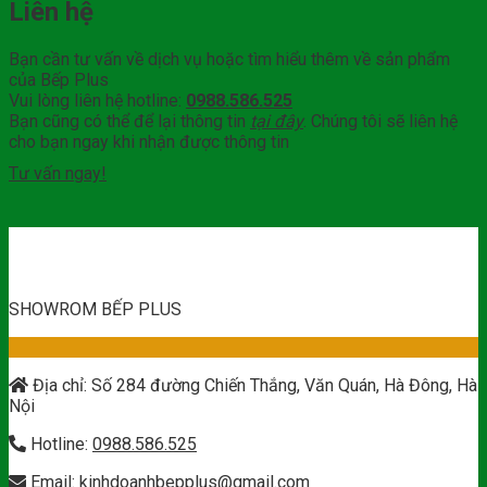
Liên hệ
Bạn cần tư vấn về dịch vụ hoặc tìm hiểu thêm về sản phẩm
của Bếp Plus
Vui lòng liên hệ hotline:
0988.586.525
Bạn cũng có thể để lại thông tin
tại đây
. Chúng tôi sẽ liên hệ
cho bạn ngay khi nhận được thông tin
Tư vấn ngay!
SHOWROM BẾP PLUS
Địa chỉ: Số 284 đường Chiến Thắng, Văn Quán, Hà Đông, Hà
Nội
Hotline:
0988.586.525
Email:
kinhdoanhbepplus@gmail.com