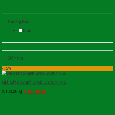
Thương hiệu
Grob
Giỏ hàng
-35%
Giá bát cố định Grob GS304-160
2,100,000
₫
1,365,000
₫
Mua hàng