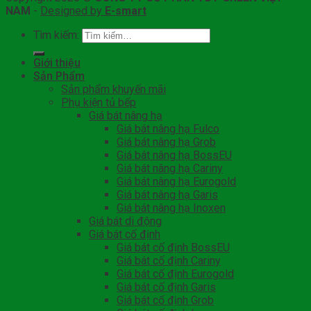
NAM
-
Designed by
E-smart
Tìm kiếm:
Giới thiệu
Sản Phẩm
Sản phẩm khuyến mãi
Phụ kiện tủ bếp
Giá bát nâng hạ
Giá bát nâng hạ Fulco
Giá bát nâng hạ Grob
Giá bát nâng hạ BossEU
Giá bát nâng hạ Cariny
Giá bát nâng hạ Eurogold
Giá bát nâng hạ Garis
Giá bát nâng hạ Inoxen
Giá bát di động
Giá bát cố định
Giá bát cố định BossEU
Giá bát cố định Cariny
Giá bát cố định Eurogold
Giá bát cố định Garis
Giá bát cố định Grob