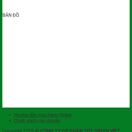
BẢN ĐỒ
Hướng dẫn mua hàng Online
Chính sách vận chuyển
Copyright 2026 ©
CÔNG TY CỔ PHẦN TDT GREEN VIỆT