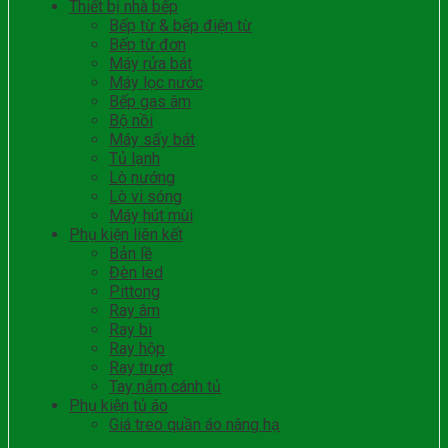
Thiết bị nhà bếp
Bếp từ & bếp điện từ
Bếp từ đơn
Máy rửa bát
Máy lọc nước
Bếp gas âm
Bộ nồi
Máy sấy bát
Tủ lạnh
Lò nướng
Lò vi sóng
Máy hút mùi
Phụ kiện liên kết
Bản lề
Đèn led
Pittong
Ray âm
Ray bi
Ray hộp
Ray trượt
Tay nắm cánh tủ
Phụ kiện tủ áo
Giá treo quần áo nâng hạ