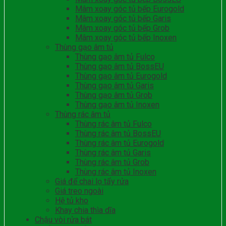
Mâm xoay góc tủ bếp Eurogold
Mâm xoay góc tủ bếp Garis
Mâm xoay góc tủ bếp Grob
Mâm xoay góc tủ bếp Inoxen
Thùng gạo âm tủ
Thùng gạo âm tủ Fulco
Thùng gạo âm tủ BossEU
Thùng gạo âm tủ Eurogold
Thùng gạo âm tủ Garis
Thùng gạo âm tủ Grob
Thùng gạo âm tủ Inoxen
Thùng rác âm tủ
Thùng rác âm tủ Fulco
Thùng rác âm tủ BossEU
Thùng rác âm tủ Eurogold
Thùng rác âm tủ Garis
Thùng rác âm tủ Grob
Thùng rác âm tủ Inoxen
Giá để chai lọ tẩy rửa
Giá treo ngoài
Hệ tủ kho
Khay chia thìa dĩa
Chậu vòi rửa bát