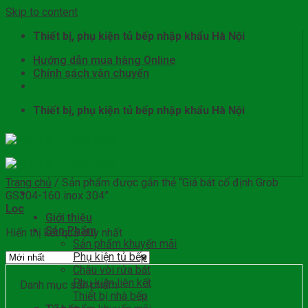
Skip to content
Thiết bị, phụ kiện tủ bếp nhập khẩu Hà Nội
Hướng dẫn mua hàng Online
Chính sách vận chuyển
Thiết bị, phụ kiện tủ bếp nhập khẩu Hà Nội
Trang chủ
/
Sản phẩm được gắn thẻ “Giá bát cố định Grob
GS304-160 inox 304”
Lọc
Giới thiệu
Sản Phẩm
Hiển thị kết quả duy nhất
Sản phẩm khuyến mãi
Phụ kiện tủ bếp
Chậu vòi rửa bát
Phụ kiện liên kết
Danh mục sản phẩm
Thiết bị nhà bếp