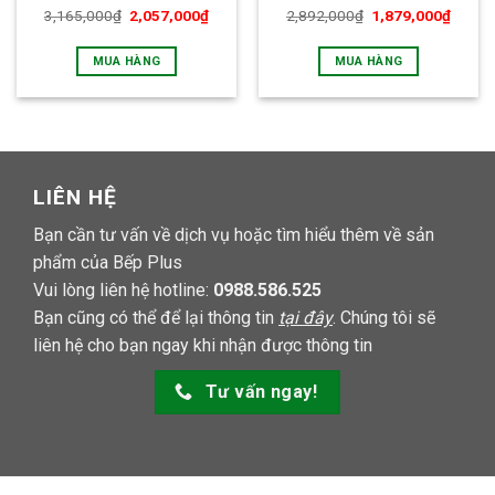
3,165,000
₫
2,057,000
₫
2,892,000
₫
1,879,000
₫
Được xếp
hạng
5.00
5 sao
MUA HÀNG
MUA HÀNG
LIÊN HỆ
Bạn cần tư vấn về dịch vụ hoặc tìm hiểu thêm về sản
phẩm của Bếp Plus
Vui lòng liên hệ hotline:
0988.586.525
Bạn cũng có thể để lại thông tin
tại đây
. Chúng tôi sẽ
liên hệ cho bạn ngay khi nhận được thông tin
Tư vấn ngay!