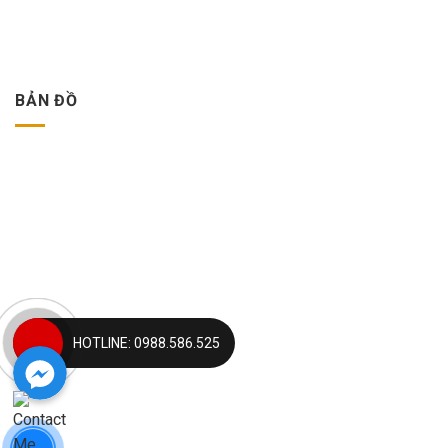
BẢN ĐỒ
Facebook Messenger
Facebook Messenger
HOTLINE: 0988.586.525
Facebook Messenger