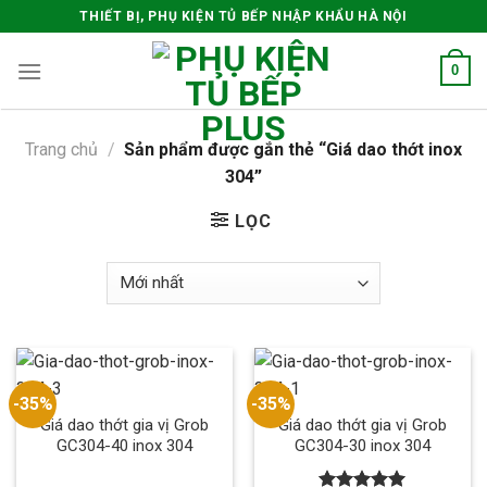
Skip
THIẾT BỊ, PHỤ KIỆN TỦ BẾP NHẬP KHẨU HÀ NỘI
to
content
0
Trang chủ
/
Sản phẩm được gắn thẻ “Giá dao thớt inox
304”
LỌC
-35%
-35%
Giá dao thớt gia vị Grob
Giá dao thớt gia vị Grob
GC304-40 inox 304
GC304-30 inox 304