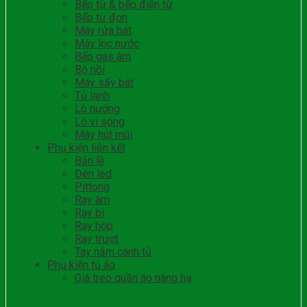
Bếp từ & bếp điện từ
Bếp từ đơn
Máy rửa bát
Máy lọc nước
Bếp gas âm
Bộ nồi
Máy sấy bát
Tủ lạnh
Lò nướng
Lò vi sóng
Máy hút mùi
Phụ kiện liên kết
Bản lề
Đèn led
Pittong
Ray âm
Ray bi
Ray hộp
Ray trượt
Tay nắm cánh tủ
Phụ kiện tủ áo
Giá treo quần áo nâng hạ