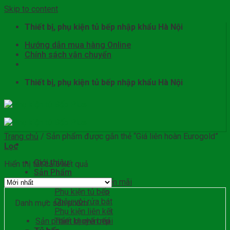
Skip to content
Thiết bị, phụ kiện tủ bếp nhập khẩu Hà Nội
Hướng dẫn mua hàng Online
Chính sách vận chuyển
Thiết bị, phụ kiện tủ bếp nhập khẩu Hà Nội
Trang chủ
/
Sản phẩm được gắn thẻ “Giá liên hoàn Eurogold”
Lọc
Giới thiệu
Hiển thị tất cả 6 kết quả
Sản Phẩm
Sản phẩm khuyến mãi
Phụ kiện tủ bếp
Chậu vòi rửa bát
Danh mục sản phẩm
Phụ kiện liên kết
Sản phẩm khuyến mãi
Thiết bị nhà bếp