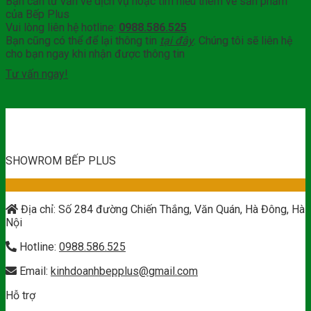
Bạn cần tư vấn về dịch vụ hoặc tìm hiểu thêm về sản phẩm
của Bếp Plus
Vui lòng liên hệ hotline:
0988.586.525
Bạn cũng có thể để lại thông tin
tại đây
. Chúng tôi sẽ liên hệ
cho bạn ngay khi nhận được thông tin
Tư vấn ngay!
SHOWROM BẾP PLUS
Địa chỉ: Số 284 đường Chiến Thắng, Văn Quán, Hà Đông, Hà
Nội
Hotline:
0988.586.525
Email:
kinhdoanhbepplus@gmail.com
Hỗ trợ