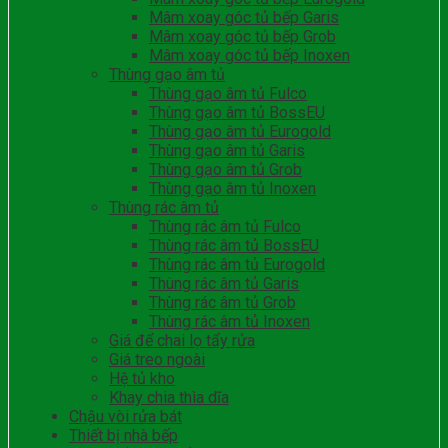
Mâm xoay góc tủ bếp Garis
Mâm xoay góc tủ bếp Grob
Mâm xoay góc tủ bếp Inoxen
Thùng gạo âm tủ
Thùng gạo âm tủ Fulco
Thùng gạo âm tủ BossEU
Thùng gạo âm tủ Eurogold
Thùng gạo âm tủ Garis
Thùng gạo âm tủ Grob
Thùng gạo âm tủ Inoxen
Thùng rác âm tủ
Thùng rác âm tủ Fulco
Thùng rác âm tủ BossEU
Thùng rác âm tủ Eurogold
Thùng rác âm tủ Garis
Thùng rác âm tủ Grob
Thùng rác âm tủ Inoxen
Giá để chai lọ tẩy rửa
Giá treo ngoài
Hệ tủ kho
Khay chia thìa dĩa
Chậu vòi rửa bát
Thiết bị nhà bếp