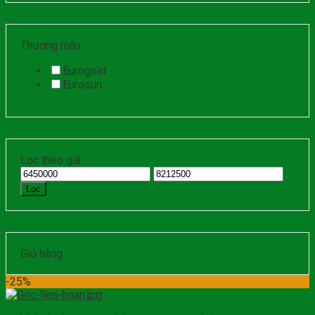
Thương hiệu
Eurogold
Eurosun
Lọc theo giá
Lọc
Giỏ hàng
-25%