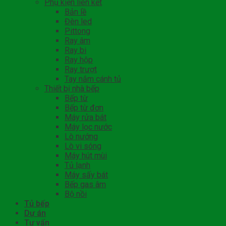
Phụ kiện liên kết
Bản lề
Đèn led
Pittong
Ray âm
Ray bi
Ray hộp
Ray trượt
Tay nắm cánh tủ
Thiết bị nhà bếp
Bếp từ
Bếp từ đơn
Máy rửa bát
Máy lọc nước
Lò nướng
Lò vi sóng
Máy hút mùi
Tủ lạnh
Máy sấy bát
Bếp gas âm
Bộ nồi
Tủ bếp
Dự án
Tư vấn