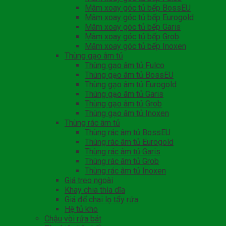
Mâm xoay góc tủ bếp BossEU
Mâm xoay góc tủ bếp Eurogold
Mâm xoay góc tủ bếp Garis
Mâm xoay góc tủ bếp Grob
Mâm xoay góc tủ bếp Inoxen
Thùng gạo âm tủ
Thùng gạo âm tủ Fulco
Thùng gạo âm tủ BossEU
Thùng gạo âm tủ Eurogold
Thùng gạo âm tủ Garis
Thùng gạo âm tủ Grob
Thùng gạo âm tủ Inoxen
Thùng rác âm tủ
Thùng rác âm tủ BossEU
Thùng rác âm tủ Eurogold
Thùng rác âm tủ Garis
Thùng rác âm tủ Grob
Thùng rác âm tủ Inoxen
Giá treo ngoài
Khay chia thìa dĩa
Giá để chai lọ tẩy rửa
Hệ tủ kho
Chậu vòi rửa bát