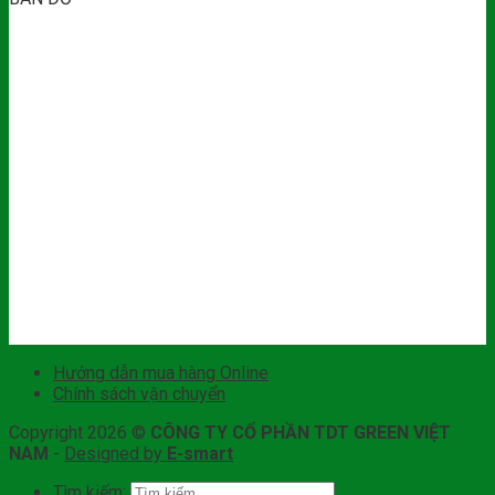
Hướng dẫn mua hàng Online
Chính sách vận chuyển
Copyright 2026 ©
CÔNG TY CỔ PHẦN TDT GREEN VIỆT
NAM
-
Designed by
E-smart
Tìm kiếm: