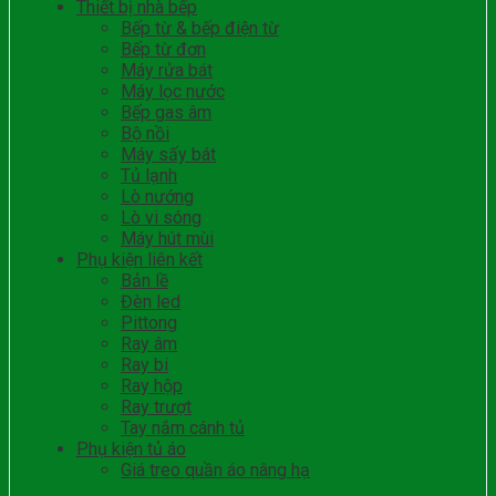
Thiết bị nhà bếp
Bếp từ & bếp điện từ
Bếp từ đơn
Máy rửa bát
Máy lọc nước
Bếp gas âm
Bộ nồi
Máy sấy bát
Tủ lạnh
Lò nướng
Lò vi sóng
Máy hút mùi
Phụ kiện liên kết
Bản lề
Đèn led
Pittong
Ray âm
Ray bi
Ray hộp
Ray trượt
Tay nắm cánh tủ
Phụ kiện tủ áo
Giá treo quần áo nâng hạ