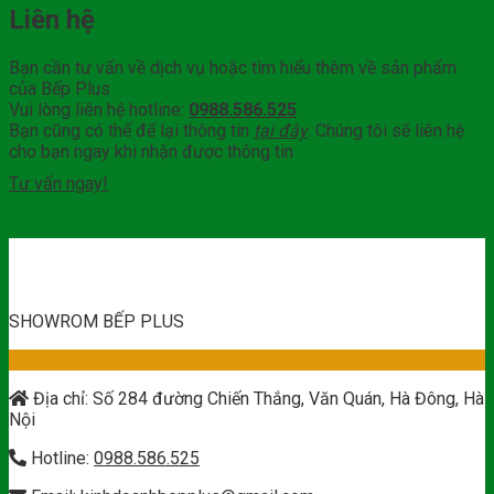
Liên hệ
Bạn cần tư vấn về dịch vụ hoặc tìm hiểu thêm về sản phẩm
của Bếp Plus
Vui lòng liên hệ hotline:
0988.586.525
Bạn cũng có thể để lại thông tin
tại đây
. Chúng tôi sẽ liên hệ
cho bạn ngay khi nhận được thông tin
Tư vấn ngay!
SHOWROM BẾP PLUS
Địa chỉ: Số 284 đường Chiến Thắng, Văn Quán, Hà Đông, Hà
Nội
Hotline:
0988.586.525