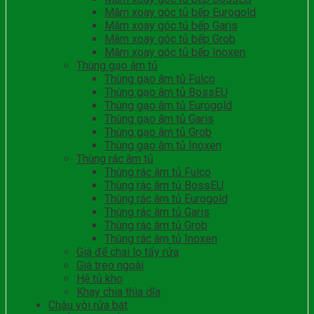
Mâm xoay góc tủ bếp Eurogold
Mâm xoay góc tủ bếp Garis
Mâm xoay góc tủ bếp Grob
Mâm xoay góc tủ bếp Inoxen
Thùng gạo âm tủ
Thùng gạo âm tủ Fulco
Thùng gạo âm tủ BossEU
Thùng gạo âm tủ Eurogold
Thùng gạo âm tủ Garis
Thùng gạo âm tủ Grob
Thùng gạo âm tủ Inoxen
Thùng rác âm tủ
Thùng rác âm tủ Fulco
Thùng rác âm tủ BossEU
Thùng rác âm tủ Eurogold
Thùng rác âm tủ Garis
Thùng rác âm tủ Grob
Thùng rác âm tủ Inoxen
Giá để chai lọ tẩy rửa
Giá treo ngoài
Hệ tủ kho
Khay chia thìa dĩa
Chậu vòi rửa bát