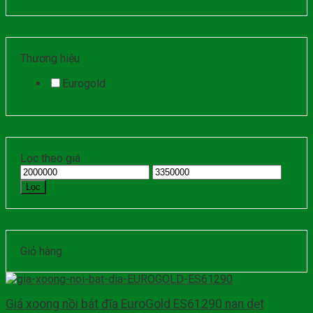
Thương hiệu
Eurogold
Lọc theo giá
Lọc
Giỏ hàng
Giá xoong nồi bát đĩa EuroGold ES61290 nan dẹt