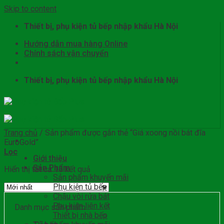
Skip to content
Thiết bị, phụ kiện tủ bếp nhập khẩu Hà Nội
Hướng dẫn mua hàng Online
Chính sách vận chuyển
Thiết bị, phụ kiện tủ bếp nhập khẩu Hà Nội
Trang chủ
/
Sản phẩm được gắn thẻ “Giá xoong nồi bát đĩa
EuroGold”
Lọc
Giới thiệu
Sản Phẩm
Hiển thị tất cả 15 kết quả
Sản phẩm khuyến mãi
Phụ kiện tủ bếp
Chậu vòi rửa bát
Phụ kiện liên kết
Danh mục sản phẩm
Thiết bị nhà bếp