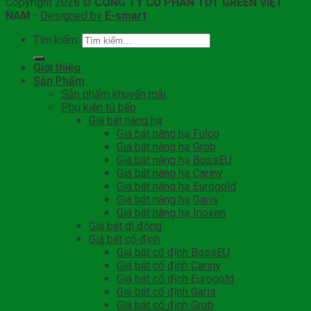
Copyright 2026 ©
CÔNG TY CỔ PHẦN TDT GREEN VIỆT
NAM
-
Designed by
E-smart
Tìm kiếm:
Giới thiệu
Sản Phẩm
Sản phẩm khuyến mãi
Phụ kiện tủ bếp
Giá bát nâng hạ
Giá bát nâng hạ Fulco
Giá bát nâng hạ Grob
Giá bát nâng hạ BossEU
Giá bát nâng hạ Cariny
Giá bát nâng hạ Eurogold
Giá bát nâng hạ Garis
Giá bát nâng hạ Inoxen
Giá bát di động
Giá bát cố định
Giá bát cố định BossEU
Giá bát cố định Cariny
Giá bát cố định Eurogold
Giá bát cố định Garis
Giá bát cố định Grob