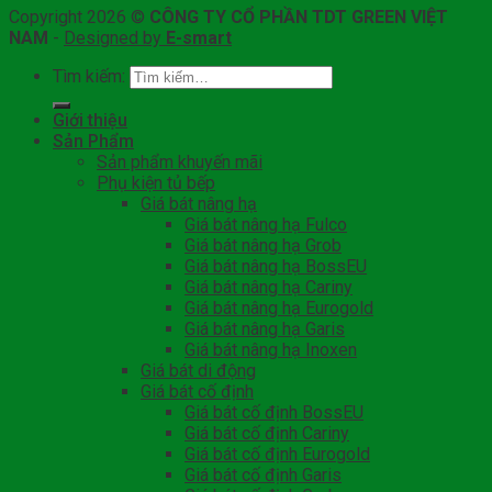
Copyright 2026 ©
CÔNG TY CỔ PHẦN TDT GREEN VIỆT
NAM
-
Designed by
E-smart
Tìm kiếm:
Giới thiệu
Sản Phẩm
Sản phẩm khuyến mãi
Phụ kiện tủ bếp
Giá bát nâng hạ
Giá bát nâng hạ Fulco
Giá bát nâng hạ Grob
Giá bát nâng hạ BossEU
Giá bát nâng hạ Cariny
Giá bát nâng hạ Eurogold
Giá bát nâng hạ Garis
Giá bát nâng hạ Inoxen
Giá bát di động
Giá bát cố định
Giá bát cố định BossEU
Giá bát cố định Cariny
Giá bát cố định Eurogold
Giá bát cố định Garis