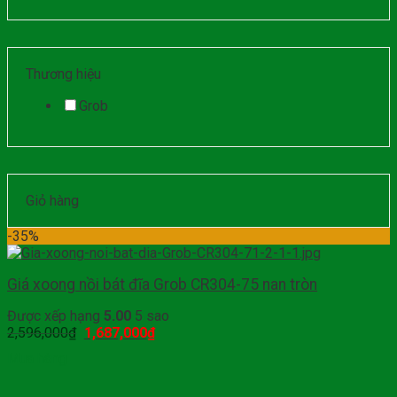
Thương hiệu
Grob
Giỏ hàng
-35%
Giá xoong nồi bát đĩa Grob CR304-75 nan tròn
Được xếp hạng
5.00
5 sao
2,596,000
₫
1,687,000
₫
Mua hàng