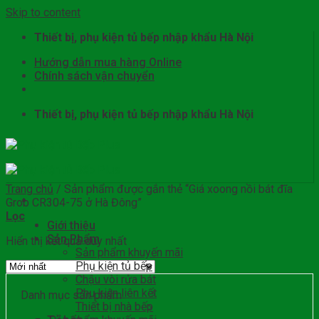
Skip to content
Thiết bị, phụ kiện tủ bếp nhập khẩu Hà Nội
Hướng dẫn mua hàng Online
Chính sách vận chuyển
Thiết bị, phụ kiện tủ bếp nhập khẩu Hà Nội
Trang chủ
/
Sản phẩm được gắn thẻ “Giá xoong nồi bát đĩa
Grob CR304-75 ở Hà Đông”
Lọc
Giới thiệu
Sản Phẩm
Hiển thị kết quả duy nhất
Sản phẩm khuyến mãi
Phụ kiện tủ bếp
Chậu vòi rửa bát
Phụ kiện liên kết
Danh mục sản phẩm
Thiết bị nhà bếp