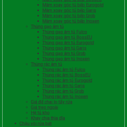
Mâm xoay góc tủ bếp Eurogold
Mâm xoay góc tủ bếp Garis
Mâm xoay góc tủ bếp Grob
Mâm xoay góc tủ bếp Inoxen
Thùng gạo âm tủ
Thùng gạo âm tủ Fulco
Thùng gạo âm tủ BossEU
Thùng gạo âm tủ Eurogold
Thùng gạo âm tủ Garis
Thùng gạo âm tủ Grob
Thùng gạo âm tủ Inoxen
Thùng rác âm tủ
Thùng rác âm tủ Fulco
Thùng rác âm tủ BossEU
Thùng rác âm tủ Eurogold
Thùng rác âm tủ Garis
Thùng rác âm tủ Grob
Thùng rác âm tủ Inoxen
Giá để chai lọ tẩy rửa
Giá treo ngoài
Hệ tủ kho
Khay chia thìa dĩa
Chậu vòi rửa bát