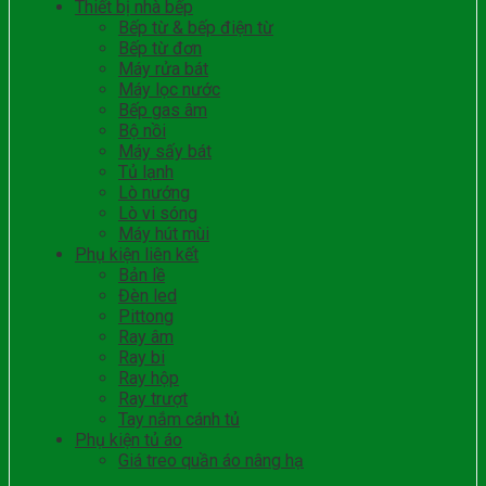
Thiết bị nhà bếp
Bếp từ & bếp điện từ
Bếp từ đơn
Máy rửa bát
Máy lọc nước
Bếp gas âm
Bộ nồi
Máy sấy bát
Tủ lạnh
Lò nướng
Lò vi sóng
Máy hút mùi
Phụ kiện liên kết
Bản lề
Đèn led
Pittong
Ray âm
Ray bi
Ray hộp
Ray trượt
Tay nắm cánh tủ
Phụ kiện tủ áo
Giá treo quần áo nâng hạ