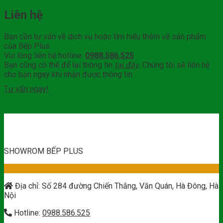
Liên hệ
Bạn cần tư vấn về dịch vụ hoặc tìm hiểu thêm về sản phẩm
của Bếp Plus
Vui lòng liên hệ hotline:
0988.586.525
Bạn cũng có thể để lại thông tin
tại đây
. Chúng tôi sẽ liên hệ
cho bạn ngay khi nhận được thông tin
Tư vấn ngay!
SHOWROM BẾP PLUS
Địa chỉ: Số 284 đường Chiến Thắng, Văn Quán, Hà Đông, Hà
Nội
Hotline:
0988.586.525