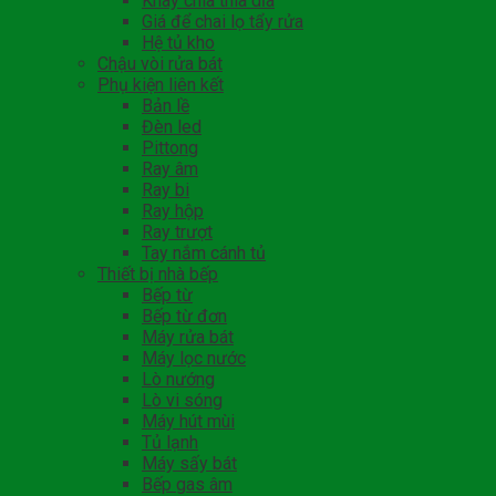
Khay chia thìa dĩa
Giá để chai lọ tẩy rửa
Hệ tủ kho
Chậu vòi rửa bát
Phụ kiện liên kết
Bản lề
Đèn led
Pittong
Ray âm
Ray bi
Ray hộp
Ray trượt
Tay nắm cánh tủ
Thiết bị nhà bếp
Bếp từ
Bếp từ đơn
Máy rửa bát
Máy lọc nước
Lò nướng
Lò vi sóng
Máy hút mùi
Tủ lạnh
Máy sấy bát
Bếp gas âm