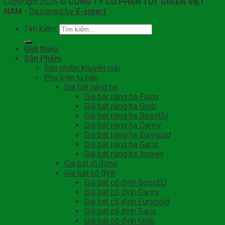
Copyright 2026 ©
CÔNG TY CỔ PHẦN TDT GREEN VIỆT
NAM
-
Designed by
E-smart
Tìm kiếm:
Giới thiệu
Sản Phẩm
Sản phẩm khuyến mãi
Phụ kiện tủ bếp
Giá bát nâng hạ
Giá bát nâng hạ Fulco
Giá bát nâng hạ Grob
Giá bát nâng hạ BossEU
Giá bát nâng hạ Cariny
Giá bát nâng hạ Eurogold
Giá bát nâng hạ Garis
Giá bát nâng hạ Inoxen
Giá bát di động
Giá bát cố định
Giá bát cố định BossEU
Giá bát cố định Cariny
Giá bát cố định Eurogold
Giá bát cố định Garis
Giá bát cố định Grob