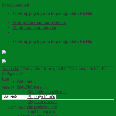
Skip to content
Thiết bị, phụ kiện tủ bếp nhập khẩu Hà Nội
Hướng dẫn mua hàng Online
Chính sách vận chuyển
Thiết bị, phụ kiện tủ bếp nhập khẩu Hà Nội
Trang chủ
/
Sản phẩm được gắn thẻ “Giá xoong nồi bát đĩa
thông minh”
Lọc
Giới thiệu
Sản Phẩm
Hiển thị tất cả 15 kết quả
Sản phẩm khuyến mãi
Phụ kiện tủ bếp
Chậu vòi rửa bát
Phụ kiện liên kết
Danh mục sản phẩm
Thiết bị nhà bếp