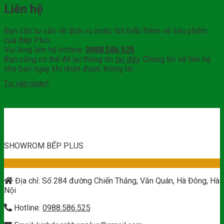
Liên hệ
Bạn cần tư vấn về dịch vụ hoặc tìm hiểu thêm về sản phẩm
của Bếp Plus
Vui lòng liên hệ hotline:
0988.586.525
Bạn cũng có thể để lại thông tin
tại đây
. Chúng tôi sẽ liên hệ
cho bạn ngay khi nhận được thông tin
Tư vấn ngay!
SHOWROM BẾP PLUS
Địa chỉ: Số 284 đường Chiến Thắng, Văn Quán, Hà Đông, Hà
Nội
Hotline:
0988.586.525