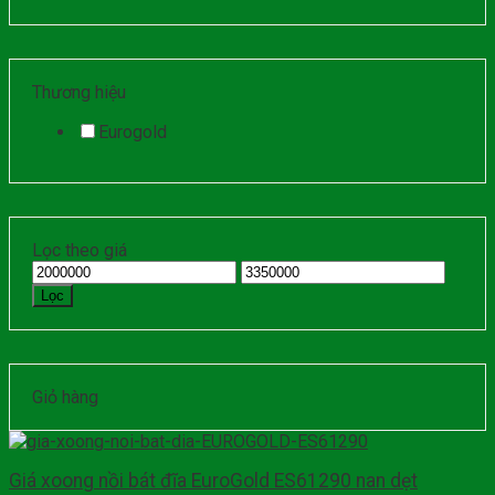
Thương hiệu
Eurogold
Lọc theo giá
Lọc
Giỏ hàng
Giá xoong nồi bát đĩa EuroGold ES61290 nan dẹt