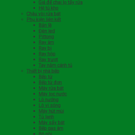
Giá để chai lọ tẩy rửa
Hệ tủ kho
Chậu vòi rửa bát
Phụ kiện liên kết
Bản lề
Đèn led
Pittong
Ray âm
Ray bi
Ray hộp
Ray trượt
Tay nắm cánh tủ
Thiết bị nhà bếp
Bếp từ
Bếp từ đơn
Máy rửa bát
Máy lọc nước
Lò nướng
Lò vi sóng
Máy hút mùi
Tủ lạnh
Máy sấy bát
Bếp gas âm
Bộ nồi