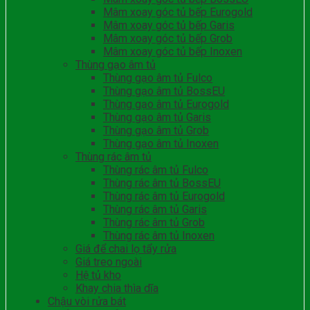
Mâm xoay góc tủ bếp Eurogold
Mâm xoay góc tủ bếp Garis
Mâm xoay góc tủ bếp Grob
Mâm xoay góc tủ bếp Inoxen
Thùng gạo âm tủ
Thùng gạo âm tủ Fulco
Thùng gạo âm tủ BossEU
Thùng gạo âm tủ Eurogold
Thùng gạo âm tủ Garis
Thùng gạo âm tủ Grob
Thùng gạo âm tủ Inoxen
Thùng rác âm tủ
Thùng rác âm tủ Fulco
Thùng rác âm tủ BossEU
Thùng rác âm tủ Eurogold
Thùng rác âm tủ Garis
Thùng rác âm tủ Grob
Thùng rác âm tủ Inoxen
Giá để chai lọ tẩy rửa
Giá treo ngoài
Hệ tủ kho
Khay chia thìa dĩa
Chậu vòi rửa bát