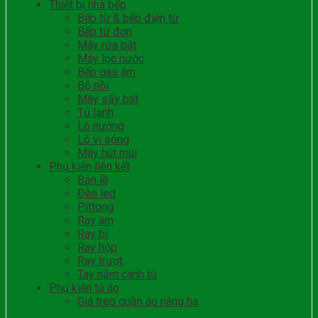
Thiết bị nhà bếp
Bếp từ & bếp điện từ
Bếp từ đơn
Máy rửa bát
Máy lọc nước
Bếp gas âm
Bộ nồi
Máy sấy bát
Tủ lạnh
Lò nướng
Lò vi sóng
Máy hút mùi
Phụ kiện liên kết
Bản lề
Đèn led
Pittong
Ray âm
Ray bi
Ray hộp
Ray trượt
Tay nắm cánh tủ
Phụ kiện tủ áo
Giá treo quần áo nâng hạ