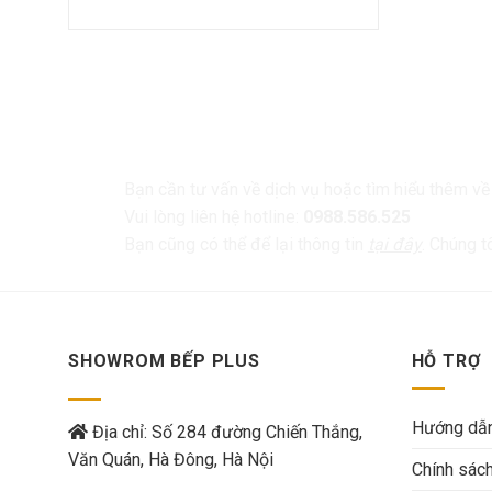
LIÊN HỆ
Bạn cần tư vấn về dịch vụ hoặc tìm hiểu thêm v
Vui lòng liên hệ hotline:
0988.586.525
Bạn cũng có thể để lại thông tin
tại đây
. Chúng t
SHOWROM BẾP PLUS
HỖ TRỢ
Hướng dẫn
Địa chỉ: Số 284 đường Chiến Thắng,
Văn Quán, Hà Đông, Hà Nội
Chính sác