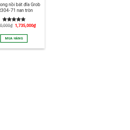
ong nồi bát đĩa Grob
304-71 nan tròn
70,000
₫
1,735,000
₫
Được xếp
hạng
5.00
5 sao
MUA HÀNG