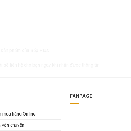
ề sản phẩm của Bếp Plus
ôi sẽ liên hệ cho bạn ngay khi nhận được thông tin
FANPAGE
 mua hàng Online
h vận chuyển