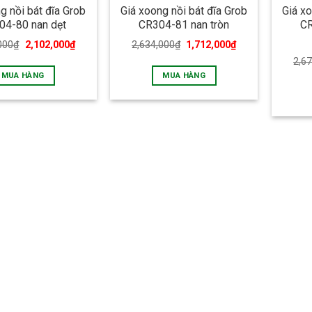
g nồi bát đĩa Grob
Giá xoong nồi bát đĩa Grob
Giá xo
04-80 nan dẹt
CR304-81 nan tròn
CR
000
₫
2,102,000
₫
2,634,000
₫
1,712,000
₫
2,6
MUA HÀNG
MUA HÀNG