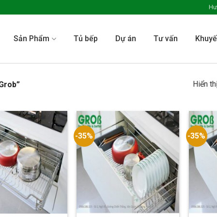
Hư
Sản Phẩm
Tủ bếp
Dự án
Tư vấn
Khuyế
Hiển th
 Grob”
-35%
-35%