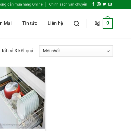
ớng dẫn mua hàng Online
Chính sách vận chuyển
n Mại
Tin tức
Liên hệ
0
₫
0
ị tất cả 3 kết quả