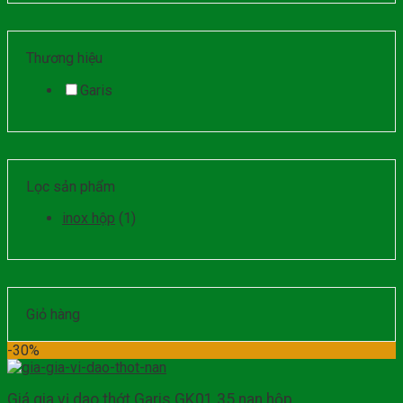
Thương hiệu
Garis
Lọc sản phẩm
inox hộp
(1)
Giỏ hàng
-30%
Giá gia vị dao thớt Garis GK01.35 nan hộp