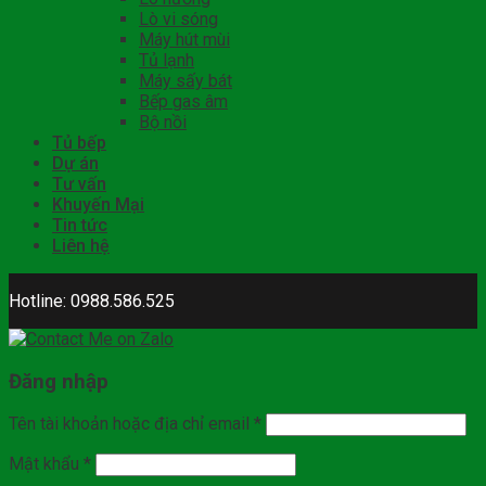
Lò vi sóng
Máy hút mùi
Tủ lạnh
Máy sấy bát
Bếp gas âm
Bộ nồi
Tủ bếp
Dự án
Tư vấn
Khuyến Mại
Tin tức
Liên hệ
Hotline: 0988.586.525
Đăng nhập
Tên tài khoản hoặc địa chỉ email
*
Mật khẩu
*