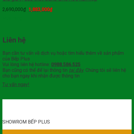
2,690,000
₫
1,883,000
₫
Mua hàng
Liên hệ
Bạn cần tư vấn về dịch vụ hoặc tìm hiểu thêm về sản phẩm
của Bếp Plus
Vui lòng liên hệ hotline:
0988.586.525
Bạn cũng có thể để lại thông tin
tại đây
. Chúng tôi sẽ liên hệ
cho bạn ngay khi nhận được thông tin
Tư vấn ngay!
SHOWROM BẾP PLUS