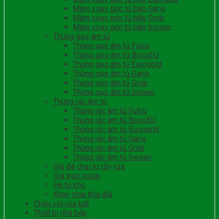
Mâm xoay góc tủ bếp Garis
Mâm xoay góc tủ bếp Grob
Mâm xoay góc tủ bếp Inoxen
Thùng gạo âm tủ
Thùng gạo âm tủ Fulco
Thùng gạo âm tủ BossEU
Thùng gạo âm tủ Eurogold
Thùng gạo âm tủ Garis
Thùng gạo âm tủ Grob
Thùng gạo âm tủ Inoxen
Thùng rác âm tủ
Thùng rác âm tủ Fulco
Thùng rác âm tủ BossEU
Thùng rác âm tủ Eurogold
Thùng rác âm tủ Garis
Thùng rác âm tủ Grob
Thùng rác âm tủ Inoxen
Giá để chai lọ tẩy rửa
Giá treo ngoài
Hệ tủ kho
Khay chia thìa dĩa
Chậu vòi rửa bát
Thiết bị nhà bếp