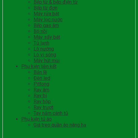
Bếp từ & bếp điện từ
Bếp từ đơn
Máy rửa bát
Máy lọc nước
Bếp gas âm
Bộ nồi
Máy sấy bát
Tủ lạnh
Lò nướng
Lò vi sóng
Máy hút mùi
Phụ kiện liên kết
Bản lề
Đèn led
Pittong
Ray âm
Ray bi
Ray hộp
Ray trượt
Tay nắm cánh tủ
Phụ kiện tủ áo
Giá treo quần áo nâng hạ