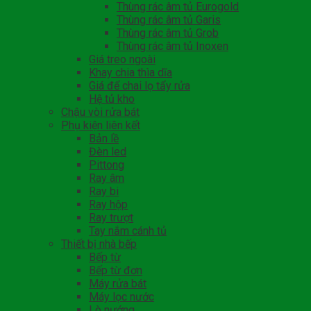
Thùng rác âm tủ Eurogold
Thùng rác âm tủ Garis
Thùng rác âm tủ Grob
Thùng rác âm tủ Inoxen
Giá treo ngoài
Khay chia thìa dĩa
Giá để chai lọ tẩy rửa
Hệ tủ kho
Chậu vòi rửa bát
Phụ kiện liên kết
Bản lề
Đèn led
Pittong
Ray âm
Ray bi
Ray hộp
Ray trượt
Tay nắm cánh tủ
Thiết bị nhà bếp
Bếp từ
Bếp từ đơn
Máy rửa bát
Máy lọc nước
Lò nướng