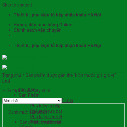
Skip to content
Thiết bị, phụ kiện tủ bếp nhập khẩu Hà Nội
Hướng dẫn mua hàng Online
Chính sách vận chuyển
Thiết bị, phụ kiện tủ bếp nhập khẩu Hà Nội
Trang chủ
/
Sản phẩm được gắn thẻ “kích thước giá gia vị”
Lọc
Giới thiệu
Hiển thị kết quả duy nhất
Sản Phẩm
Sản phẩm khuyến mãi
Phụ kiện tủ bếp
Chậu vòi rửa bát
Danh mục sản phẩm
Phụ kiện liên kết
Sản phẩm khuyến mãi
Thiết bị nhà bếp