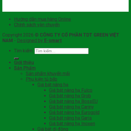
Hướng dẫn mua hàng Online
Chính sách vận chuyển
Copyright 2026 ©
CÔNG TY CỔ PHẦN TDT GREEN VIỆT
NAM
-
Designed by
E-smart
Tìm kiếm:
Giới thiệu
Sản Phẩm
Sản phẩm khuyến mãi
Phụ kiện tủ bếp
Giá bát nâng hạ
Giá bát nâng hạ Fulco
Giá bát nâng hạ Grob
Giá bát nâng hạ BossEU
Giá bát nâng hạ Cariny
Giá bát nâng hạ Eurogold
Giá bát nâng hạ Garis
Giá bát nâng hạ Inoxen
Giá bát di động