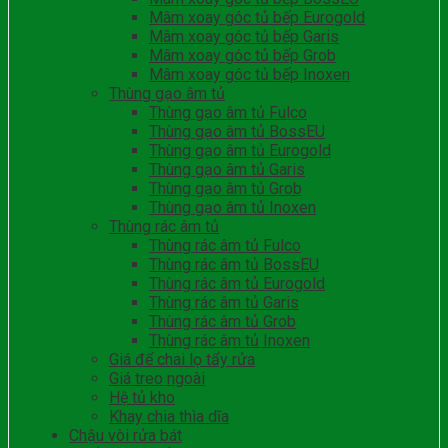
Mâm xoay góc tủ bếp Eurogold
Mâm xoay góc tủ bếp Garis
Mâm xoay góc tủ bếp Grob
Mâm xoay góc tủ bếp Inoxen
Thùng gạo âm tủ
Thùng gạo âm tủ Fulco
Thùng gạo âm tủ BossEU
Thùng gạo âm tủ Eurogold
Thùng gạo âm tủ Garis
Thùng gạo âm tủ Grob
Thùng gạo âm tủ Inoxen
Thùng rác âm tủ
Thùng rác âm tủ Fulco
Thùng rác âm tủ BossEU
Thùng rác âm tủ Eurogold
Thùng rác âm tủ Garis
Thùng rác âm tủ Grob
Thùng rác âm tủ Inoxen
Giá để chai lọ tẩy rửa
Giá treo ngoài
Hệ tủ kho
Khay chia thìa dĩa
Chậu vòi rửa bát