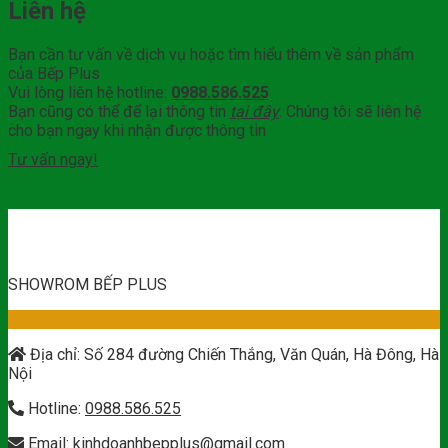
Liên hệ
Bạn cần tư vấn về dịch vụ hoặc tìm hiểu thêm về sản phẩm
của Bếp Plus
Vui lòng liên hệ hotline:
0988.586.525
Bạn cũng có thể để lại thông tin
tại đây
. Chúng tôi sẽ liên hệ
cho bạn ngay khi nhận được thông tin
Tư vấn ngay!
SHOWROM BẾP PLUS
Địa chỉ: Số 284 đường Chiến Thắng, Văn Quán, Hà Đông, Hà
Nội
Hotline:
0988.586.525
Email:
kinhdoanhbepplus@gmail.com