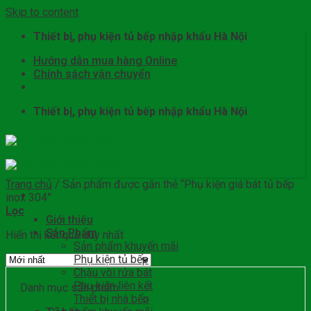
Skip to content
Thiết bị, phụ kiện tủ bếp nhập khẩu Hà Nội
Hướng dẫn mua hàng Online
Chính sách vận chuyển
Thiết bị, phụ kiện tủ bếp nhập khẩu Hà Nội
Trang chủ
/
Sản phẩm được gắn thẻ “Phụ kiện giá bát tủ bếp
inox 304”
Lọc
Giới thiệu
Sản Phẩm
Hiển thị kết quả duy nhất
Sản phẩm khuyến mãi
Phụ kiện tủ bếp
Chậu vòi rửa bát
Phụ kiện liên kết
Danh mục sản phẩm
Thiết bị nhà bếp