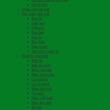
Giá để chai lọ tẩy rửa
Hệ tủ kho
Chậu vòi rửa bát
Phụ kiện liên kết
Bản lề
Đèn led
Pittong
Ray âm
Ray bi
Ray hộp
Ray trượt
Tay nắm cánh tủ
Thiết bị nhà bếp
Bếp từ
Bếp từ đơn
Máy rửa bát
Máy lọc nước
Lò nướng
Lò vi sóng
Máy hút mùi
Tủ lạnh
Máy sấy bát
Bếp gas âm
Bộ nồi