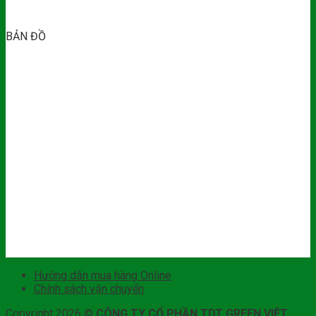
BẢN ĐỒ
Hướng dẫn mua hàng Online
Chính sách vận chuyển
Copyright 2026 ©
CÔNG TY CỔ PHẦN TDT GREEN VIỆT