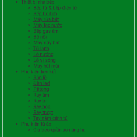
Thiết bị nhà bếp
Bếp từ & bếp điện từ
Bếp từ đơn
Máy rửa bát
Máy lọc nước
Bếp gas âm
Bộ nồi
Máy sấy bát
Tủ lạnh
Lò nướng
Lò vi sóng
Máy hút mùi
Phụ kiện liên kết
Bản lề
Đèn led
Pittong
Ray âm
Ray bi
Ray hộp
Ray trượt
Tay nắm cánh tủ
Phụ kiện tủ áo
Giá treo quần áo nâng hạ