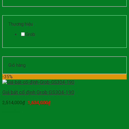
Thương hiệu
Grob
Giỏ hàng
-35%
Giá bát cố định Grob GS304-190
2,514,000
₫
1,634,000
₫
Mua hàng