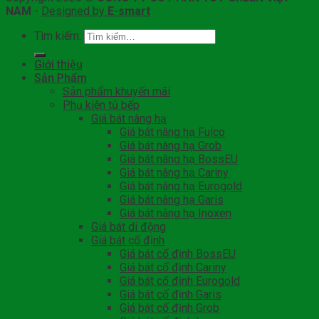
NAM
-
Designed by
E-smart
Tìm kiếm:
Giới thiệu
Sản Phẩm
Sản phẩm khuyến mãi
Phụ kiện tủ bếp
Giá bát nâng hạ
Giá bát nâng hạ Fulco
Giá bát nâng hạ Grob
Giá bát nâng hạ BossEU
Giá bát nâng hạ Cariny
Giá bát nâng hạ Eurogold
Giá bát nâng hạ Garis
Giá bát nâng hạ Inoxen
Giá bát di động
Giá bát cố định
Giá bát cố định BossEU
Giá bát cố định Cariny
Giá bát cố định Eurogold
Giá bát cố định Garis
Giá bát cố định Grob