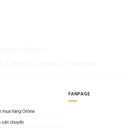
ề sản phẩm của Bếp Plus
ôi sẽ liên hệ cho bạn ngay khi nhận được thông tin
FANPAGE
 mua hàng Online
h vận chuyển