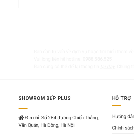
LIÊN HỆ
Bạn cần tư vấn về dịch vụ hoặc tìm hiểu thêm v
Vui lòng liên hệ hotline:
0988.586.525
Bạn cũng có thể để lại thông tin
tại đây
. Chúng t
SHOWROM BẾP PLUS
HỖ TRỢ
Hướng dẫn
Địa chỉ: Số 284 đường Chiến Thắng,
Văn Quán, Hà Đông, Hà Nội
Chính sác