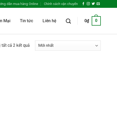
ớng dẫn mua hàng Online
Chính sách vận chuyển
n Mại
Tin tức
Liên hệ
0
₫
0
ị tất cả 2 kết quả