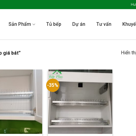
Hư
Sản Phẩm
Tủ bếp
Dự án
Tư vấn
Khuyế
Hiển th
 giá bát”
-35%