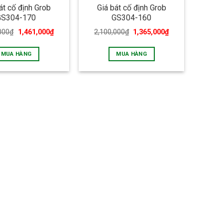
át cố định Grob
Giá bát cố định Grob
GS304-170
GS304-160
000
₫
1,461,000
₫
2,100,000
₫
1,365,000
₫
MUA HÀNG
MUA HÀNG