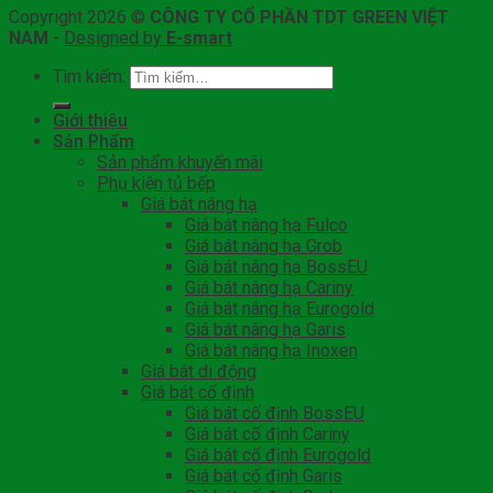
Copyright 2026 ©
CÔNG TY CỔ PHẦN TDT GREEN VIỆT
NAM
-
Designed by
E-smart
Tìm kiếm:
Giới thiệu
Sản Phẩm
Sản phẩm khuyến mãi
Phụ kiện tủ bếp
Giá bát nâng hạ
Giá bát nâng hạ Fulco
Giá bát nâng hạ Grob
Giá bát nâng hạ BossEU
Giá bát nâng hạ Cariny
Giá bát nâng hạ Eurogold
Giá bát nâng hạ Garis
Giá bát nâng hạ Inoxen
Giá bát di động
Giá bát cố định
Giá bát cố định BossEU
Giá bát cố định Cariny
Giá bát cố định Eurogold
Giá bát cố định Garis