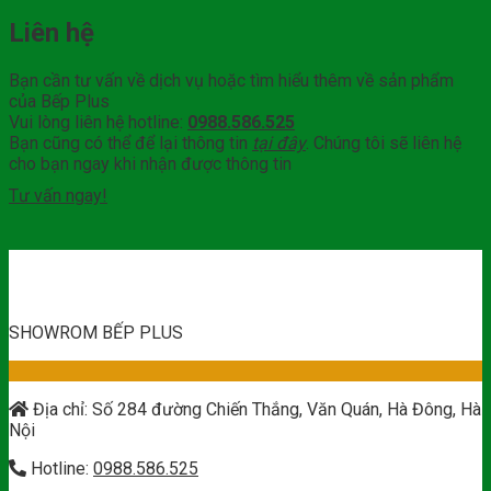
Liên hệ
Bạn cần tư vấn về dịch vụ hoặc tìm hiểu thêm về sản phẩm
của Bếp Plus
Vui lòng liên hệ hotline:
0988.586.525
Bạn cũng có thể để lại thông tin
tại đây
. Chúng tôi sẽ liên hệ
cho bạn ngay khi nhận được thông tin
Tư vấn ngay!
SHOWROM BẾP PLUS
Địa chỉ: Số 284 đường Chiến Thắng, Văn Quán, Hà Đông, Hà
Nội
Hotline:
0988.586.525