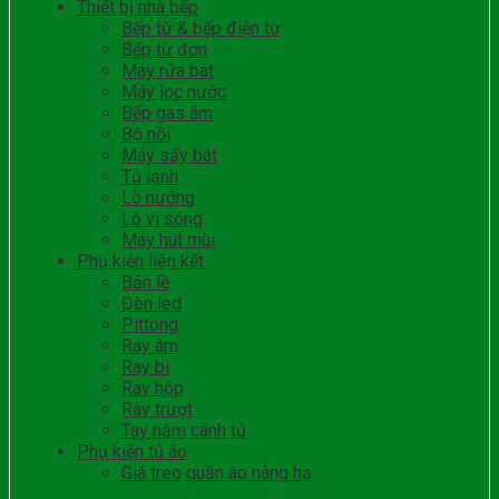
Thiết bị nhà bếp
Bếp từ & bếp điện từ
Bếp từ đơn
Máy rửa bát
Máy lọc nước
Bếp gas âm
Bộ nồi
Máy sấy bát
Tủ lạnh
Lò nướng
Lò vi sóng
Máy hút mùi
Phụ kiện liên kết
Bản lề
Đèn led
Pittong
Ray âm
Ray bi
Ray hộp
Ray trượt
Tay nắm cánh tủ
Phụ kiện tủ áo
Giá treo quần áo nâng hạ