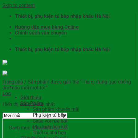
Skip to content
Thiết bị, phụ kiện tủ bếp nhập khẩu Hà Nội
Hướng dẫn mua hàng Online
Chính sách vận chuyển
Thiết bị, phụ kiện tủ bếp nhập khẩu Hà Nội
Trang chủ
/
Sản phẩm được gắn thẻ “Thùng đựng gạo chống
ẩm mốc mối mọt tốt”
Lọc
Giới thiệu
Sản Phẩm
Hiển thị kết quả duy nhất
Sản phẩm khuyến mãi
Phụ kiện tủ bếp
Chậu vòi rửa bát
Phụ kiện liên kết
Danh mục sản phẩm
Thiết bị nhà bếp