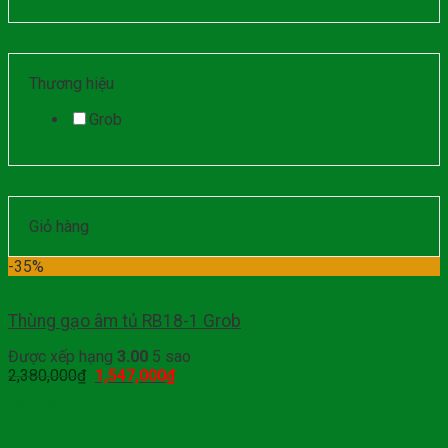
Thương hiệu
Grob
Giỏ hàng
-35%
Thùng gạo âm tủ RB18-1 Grob
Được xếp hạng
3.00
5 sao
2,380,000
₫
1,547,000
₫
Mua hàng