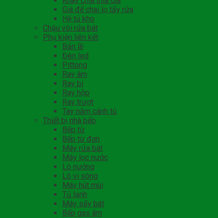
Khay chia thìa dĩa
Giá để chai lọ tẩy rửa
Hệ tủ kho
Chậu vòi rửa bát
Phụ kiện liên kết
Bản lề
Đèn led
Pittong
Ray âm
Ray bi
Ray hộp
Ray trượt
Tay nắm cánh tủ
Thiết bị nhà bếp
Bếp từ
Bếp từ đơn
Máy rửa bát
Máy lọc nước
Lò nướng
Lò vi sóng
Máy hút mùi
Tủ lạnh
Máy sấy bát
Bếp gas âm