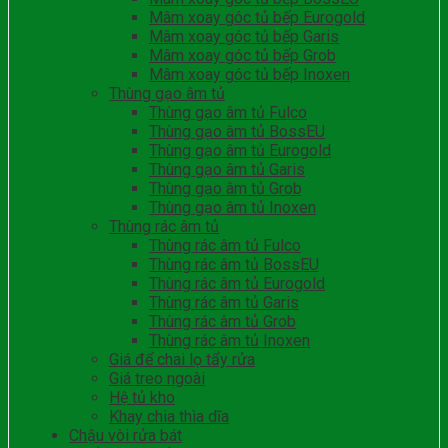
Mâm xoay góc tủ bếp Eurogold
Mâm xoay góc tủ bếp Garis
Mâm xoay góc tủ bếp Grob
Mâm xoay góc tủ bếp Inoxen
Thùng gạo âm tủ
Thùng gạo âm tủ Fulco
Thùng gạo âm tủ BossEU
Thùng gạo âm tủ Eurogold
Thùng gạo âm tủ Garis
Thùng gạo âm tủ Grob
Thùng gạo âm tủ Inoxen
Thùng rác âm tủ
Thùng rác âm tủ Fulco
Thùng rác âm tủ BossEU
Thùng rác âm tủ Eurogold
Thùng rác âm tủ Garis
Thùng rác âm tủ Grob
Thùng rác âm tủ Inoxen
Giá để chai lọ tẩy rửa
Giá treo ngoài
Hệ tủ kho
Khay chia thìa dĩa
Chậu vòi rửa bát