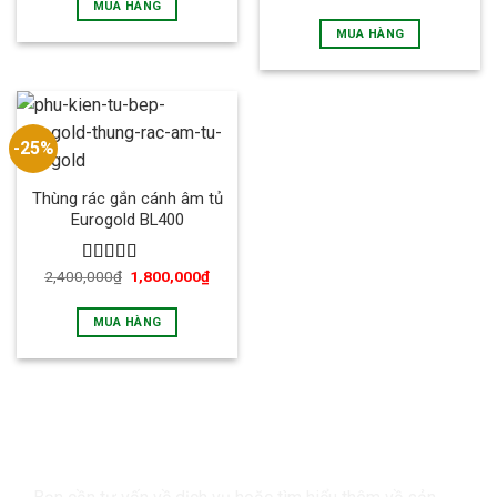
MUA HÀNG
MUA HÀNG
-25%
Thùng rác gắn cánh âm tủ
Eurogold BL400
2,400,000
₫
1,800,000
₫
Được xếp
hạng
5.00
5
sao
MUA HÀNG
LIÊN HỆ