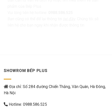
Bạn cần tư vấn về dịch vụ hoặc tìm hiểu thêm về sản
phẩm của Bếp Plus
Vui lòng liên hệ hotline:
0988.586.525
Bạn cũng có thể để lại thông tin
tại đây
. Chúng tôi sẽ
liên hệ cho bạn ngay khi nhận được thông tin
SHOWROM BẾP PLUS
Địa chỉ: Số 284 đường Chiến Thắng, Văn Quán, Hà Đông,
Hà Nội
Hotline:
0988.586.525