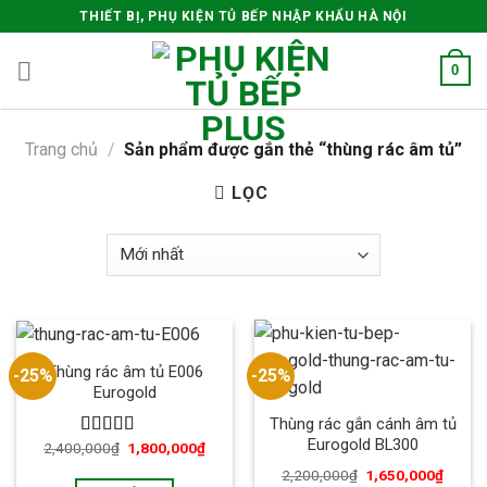
Skip
THIẾT BỊ, PHỤ KIỆN TỦ BẾP NHẬP KHẨU HÀ NỘI
to
content
0
Trang chủ
/
Sản phẩm được gắn thẻ “thùng rác âm tủ”
LỌC
Thùng rác âm tủ E006
-25%
-25%
Eurogold
Thùng rác gắn cánh âm tủ
Eurogold BL300
2,400,000
₫
1,800,000
₫
Được xếp
hạng
5.00
5
2,200,000
₫
1,650,000
₫
sao