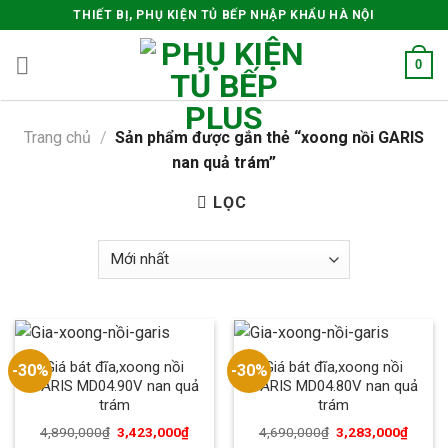
Skip
THIẾT BỊ, PHỤ KIỆN TỦ BẾP NHẬP KHẨU HÀ NỘI
to
content
0
Trang chủ
/
Sản phẩm được gắn thẻ “xoong nồi GARIS
nan quả trám”
LỌC
Giá bát đĩa,xoong nồi
Giá bát đĩa,xoong nồi
-30%
-30%
GARIS MD04.90V nan quả
GARIS MD04.80V nan quả
trám
trám
4,890,000
₫
3,423,000
₫
4,690,000
₫
3,283,000
₫