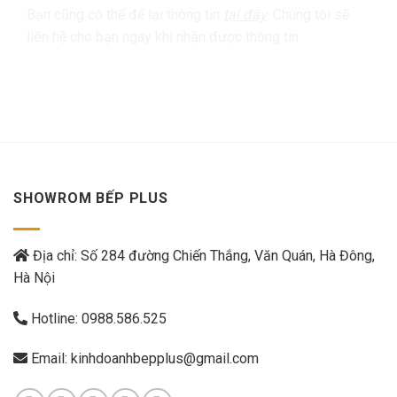
Bạn cũng có thể để lại thông tin
tại đây
. Chúng tôi sẽ
liên hệ cho bạn ngay khi nhận được thông tin
SHOWROM BẾP PLUS
Địa chỉ: Số 284 đường Chiến Thắng, Văn Quán, Hà Đông,
Hà Nội
Hotline:
0988.586.525
Email:
kinhdoanhbepplus@gmail.com