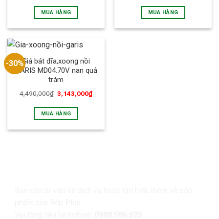
MUA HÀNG
MUA HÀNG
Giá bát đĩa,xoong nồi
-30%
GARIS MD04.70V nan quả
trám
4,490,000
₫
3,143,000
₫
MUA HÀNG
LIÊN HỆ
Bạn cần tư vấn về dịch vụ hoặc tìm hiểu thêm về sản
phẩm của Bếp Plus
Vui lòng liên hệ hotline:
0988.586.525