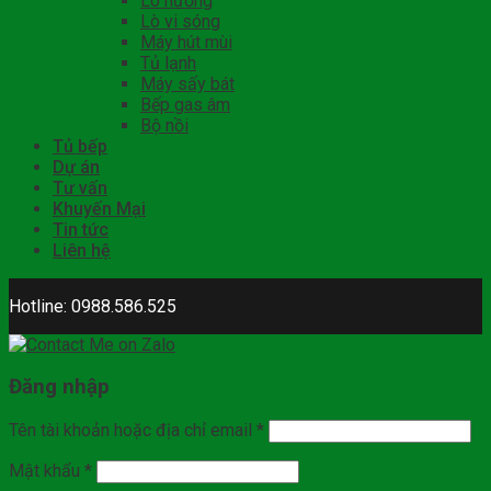
Lò nướng
Lò vi sóng
Máy hút mùi
Tủ lạnh
Máy sấy bát
Bếp gas âm
Bộ nồi
Tủ bếp
Dự án
Tư vấn
Khuyến Mại
Tin tức
Liên hệ
Hotline: 0988.586.525
Đăng nhập
Tên tài khoản hoặc địa chỉ email
*
Mật khẩu
*