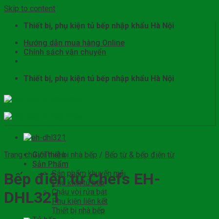
Skip to content
Thiết bị, phụ kiện tủ bếp nhập khẩu Hà Nội
Hướng dẫn mua hàng Online
Chính sách vận chuyển
Thiết bị, phụ kiện tủ bếp nhập khẩu Hà Nội
Trang chủ
Giới thiệu
/
Thiết bị nhà bếp
/
Bếp từ & bếp điện từ
Sản Phẩm
Sản phẩm khuyến mãi
Bếp điện từ Chefs EH-
Phụ kiện tủ bếp
Chậu vòi rửa bát
DHL321
Phụ kiện liên kết
Thiết bị nhà bếp