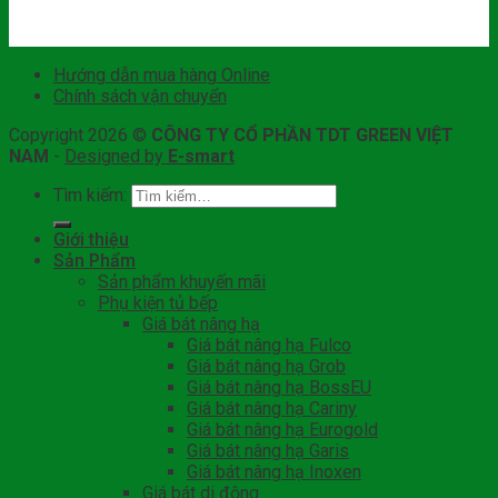
Hướng dẫn mua hàng Online
Chính sách vận chuyển
Copyright 2026 ©
CÔNG TY CỔ PHẦN TDT GREEN VIỆT
NAM
-
Designed by
E-smart
Tìm kiếm:
Giới thiệu
Sản Phẩm
Sản phẩm khuyến mãi
Phụ kiện tủ bếp
Giá bát nâng hạ
Giá bát nâng hạ Fulco
Giá bát nâng hạ Grob
Giá bát nâng hạ BossEU
Giá bát nâng hạ Cariny
Giá bát nâng hạ Eurogold
Giá bát nâng hạ Garis
Giá bát nâng hạ Inoxen
Giá bát di động