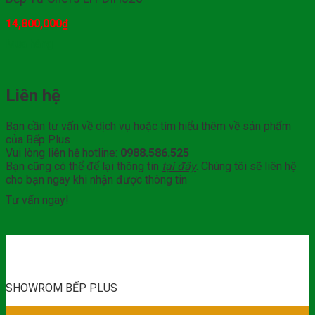
14,800,000
₫
Mua hàng
Liên hệ
Bạn cần tư vấn về dịch vụ hoặc tìm hiểu thêm về sản phẩm
của Bếp Plus
Vui lòng liên hệ hotline:
0988.586.525
Bạn cũng có thể để lại thông tin
tại đây
. Chúng tôi sẽ liên hệ
cho bạn ngay khi nhận được thông tin
Tư vấn ngay!
SHOWROM BẾP PLUS