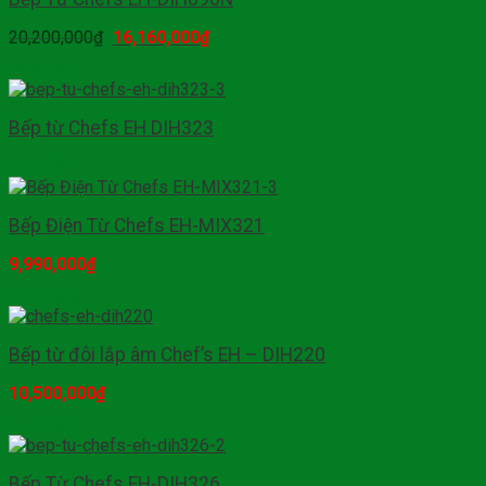
20,200,000
₫
16,160,000
₫
Mua hàng
Bếp từ Chefs EH DIH323
Đọc tiếp
Bếp Điện Từ Chefs EH-MIX321
9,990,000
₫
Mua hàng
Bếp từ đôi lắp âm Chef’s EH – DIH220
10,500,000
₫
Mua hàng
Bếp Từ Chefs EH-DIH326