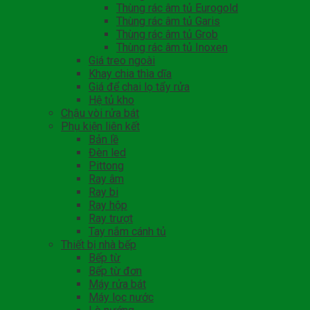
Thùng rác âm tủ Eurogold
Thùng rác âm tủ Garis
Thùng rác âm tủ Grob
Thùng rác âm tủ Inoxen
Giá treo ngoài
Khay chia thìa dĩa
Giá để chai lọ tẩy rửa
Hệ tủ kho
Chậu vòi rửa bát
Phụ kiện liên kết
Bản lề
Đèn led
Pittong
Ray âm
Ray bi
Ray hộp
Ray trượt
Tay nắm cánh tủ
Thiết bị nhà bếp
Bếp từ
Bếp từ đơn
Máy rửa bát
Máy lọc nước