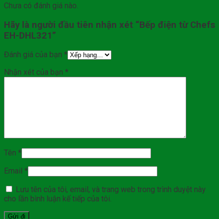
Chưa có đánh giá nào.
Hãy là người đầu tiên nhận xét “Bếp điện từ Chefs
EH-DHL321”
Đánh giá của bạn
*
Nhận xét của bạn
*
Tên
*
Email
*
Lưu tên của tôi, email, và trang web trong trình duyệt này
cho lần bình luận kế tiếp của tôi.