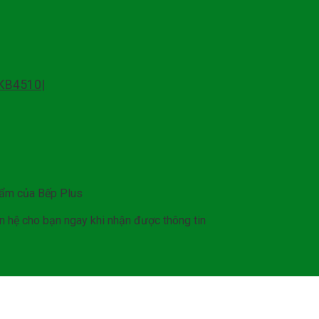
KB4510|
hẩm của Bếp Plus
iên hệ cho bạn ngay khi nhận được thông tin