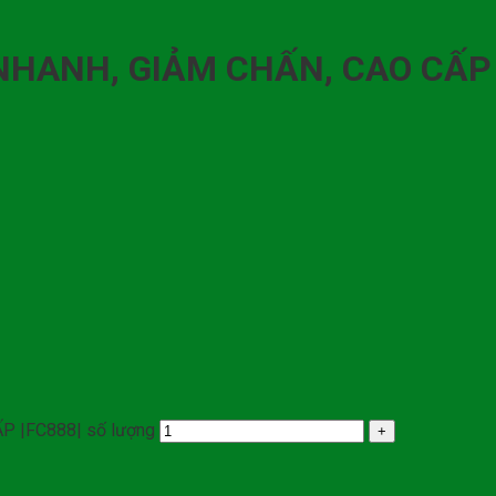
 NHANH, GIẢM CHẤN, CAO CẤP 
P |FC888| số lượng