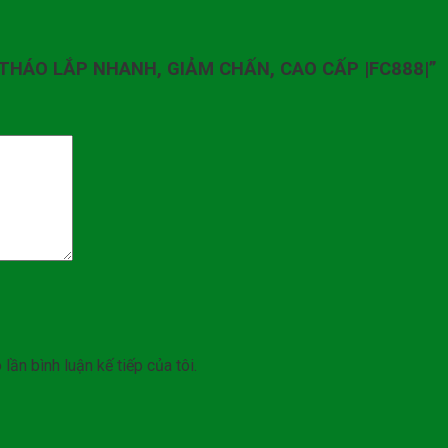
4, THÁO LẮP NHANH, GIẢM CHẤN, CAO CẤP |FC888|”
lần bình luận kế tiếp của tôi.