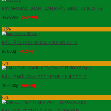
RAY ÂM GIẢM CHẤN TOÀN PHẦN KHÓA TAY |FC11-6|
430,000
₫
258,000
₫
Mua hàng
-25%
BẢN LỀ INOX SUS304WP03 EUROGOLD
85,000
₫
63,750
₫
Mua hàng
-5%
BẢN LỀ NỐI CÁNH GÓC 90º HE – EUROGOLD
100,000
₫
95,000
₫
Mua hàng
-5%