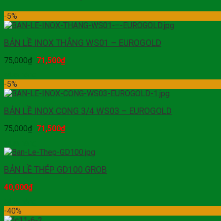
-5%
BẢN LỀ INOX THẲNG WS01 – EUROGOLD
75,000
₫
71,500
₫
Mua hàng
-5%
BẢN LỀ INOX CONG 3/4 WS03 – EUROGOLD
75,000
₫
71,500
₫
Mua hàng
BẢN LỀ THÉP GD100 GROB
40,000
₫
Mua hàng
-40%