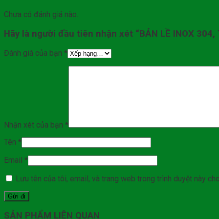
Chưa có đánh giá nào.
Hãy là người đầu tiên nhận xét “BẢN LỀ INOX 30
Đánh giá của bạn
*
Nhận xét của bạn
*
Tên
*
Email
*
Lưu tên của tôi, email, và trang web trong trình duyệt này cho 
SẢN PHẨM LIÊN QUAN