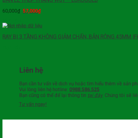
BẢN LỀ THÉP THẲNG W01 – EUROGOLD
60,000
₫
57,000
₫
Mua hàng
RAY BI 3 TẦNG KHÔNG GIẢM CHẤN, BẢN RỘNG 45MM |F
Đọc tiếp
Liên hệ
Bạn cần tư vấn về dịch vụ hoặc tìm hiểu thêm về sản p
Vui lòng liên hệ hotline:
0988.586.525
Bạn cũng có thể để lại thông tin
tại đây
. Chúng tôi sẽ l
Tư vấn ngay!