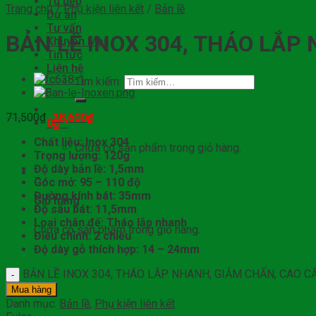
Tủ bếp
Trang chủ
/
Phụ kiện liên kết
/
Bản lề
Dự án
Tư vấn
BẢN LỀ INOX 304, THÁO LẮP
Khuyến Mại
Tin tức
Liên hệ
Tìm kiếm:
71,500
₫
28,600
₫
0
₫
0
Chất liệu: Inox 304
Chưa có sản phẩm trong giỏ hàng.
Trọng lượng: 120g
Độ dày bản lề: 1,5mm
0
Góc mở: 95 – 110 độ
Đường kính bát: 35mm
Giỏ hàng
Độ sâu bát: 11,5mm
Loại chân đế: Tháo lắp nhanh
Chưa có sản phẩm trong giỏ hàng.
Điều chỉnh: 2 chiều
Độ dày gỗ thích hợp: 14 – 24mm
BẢN LỀ INOX 304, THÁO LẮP NHANH, GIẢM CHẤN, CAO CẤ
Mua hàng
Danh mục:
Bản lề
,
Phụ kiện liên kết