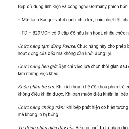
Bếp sử dụng linh kiện và công nghệ Germany phiên bản n
+ Mặt kính Kanger vát 4 cạnh, chịu lực, chịu nhiệt tốt, ch
+ FD – 829MCH có 9 cấp độ nấu linh hoạt, nhiều chức n
Chức năng tạm dừng Pause:
Chức năng này cho phép bế
hoạt động của bếp mà không cần khởi động lại.
Chức năng hẹn giờ:
Bạn chỉ việc lựa chọn thời gian sau 
làm những việc khác.
Khóa phím trẻ em:
Khi kích hoạt chế độ khoá phím trẻ e
không điều khiển được. Khi bạn muốn điều khiển lại bếp 
Chức năng chống tràn:
khi bếp phát hiện có hiện tượng
mà không lo bị bỏng.
Tự động nhận diện đáy nồi:
Bếp có chế độ tự nhận diện