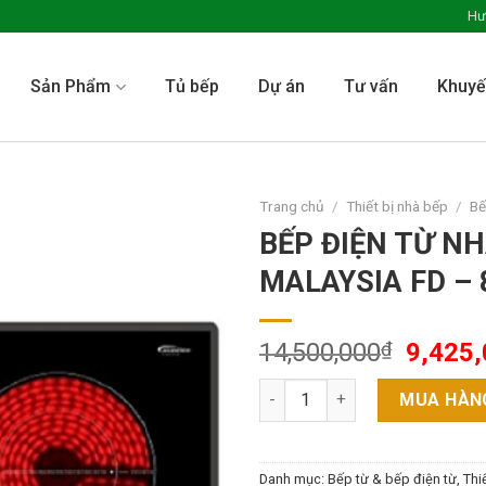
Hư
Sản Phẩm
Tủ bếp
Dự án
Tư vấn
Khuyế
Trang chủ
/
Thiết bị nhà bếp
/
Bế
BẾP ĐIỆN TỪ N
MALAYSIA FD –
14,500,000
₫
9,425
BẾP ĐIỆN TỪ NHẬP KHẨU MALA
MUA HÀN
Danh mục:
Bếp từ & bếp điện từ
,
Thi