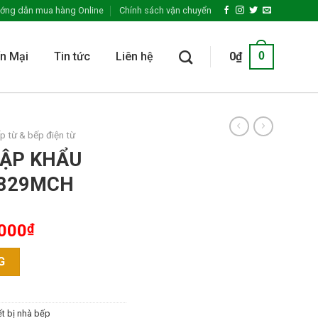
ớng dẫn mua hàng Online
Chính sách vận chuyển
n Mại
Tin tức
Liên hệ
0
₫
0
p từ & bếp điện từ
HẬP KHẨU
 829MCH
,000
₫
YSIA FD - 829MCH số lượng
G
ết bị nhà bếp