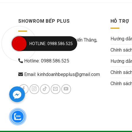
SHOWROM BẾP PLUS
HỖ TRỢ
Hướng dẫn
Địa chỉ: Số 284 đường Chiến Thắng,
HOTLINE: 0988.586.525
Văn Quán, Hà Đông, Hà Nội
Chính sác
Hotline:
0988.586.525
Hướng dẫn
Chính sác
Email:
kinhdoanhbepplus@gmail.com
Chính sách
Facebook Messenger
Facebook Messenger
Facebook Messenger