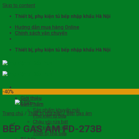
Skip to content
Thiết bị, phụ kiện tủ bếp nhập khẩu Hà Nội
Hướng dẫn mua hàng Online
Chính sách vận chuyển
Thiết bị, phụ kiện tủ bếp nhập khẩu Hà Nội
-40%
Giới thiệu
Sản Phẩm
Sản phẩm khuyến mãi
Trang chủ
/
Thiết bị nhà bếp
/
Bếp gas âm
Phụ kiện tủ bếp
Chậu vòi rửa bát
BẾP GAS ÂM FD-273B
Phụ kiện liên kết
Thiết bị nhà bếp