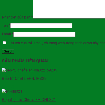
Nhận xét của bạn
*
Tên
*
Email
*
Lưu tên của tôi, email, và trang web trong trình duyệt này cho 
SẢN PHẨM LIÊN QUAN
Bếp từ Chefs EH-DIH322
Đọc tiếp
Bếp điện từ Chefs EH-DHL321