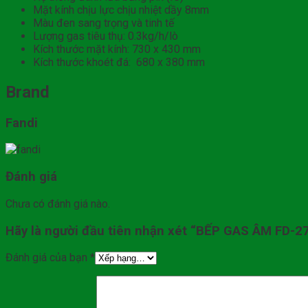
Mặt kính chịu lực chịu nhiệt dầy 8mm
Màu đen sang trọng và tinh tế
Lượng gas tiêu thụ: 0.3kg/h/lò
Kích thước mặt kính: 730 x 430 mm
Kích thước khoét đá: 680 x 380 mm
Brand
Fandi
Đánh giá
Chưa có đánh giá nào.
Hãy là người đầu tiên nhận xét “BẾP GAS ÂM FD-2
Đánh giá của bạn
*