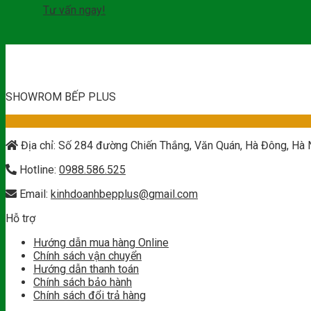
Tư vấn ngay!
SHOWROM BẾP PLUS
Địa chỉ: Số 284 đường Chiến Thắng, Văn Quán, Hà Đông, Hà 
Hotline:
0988.586.525
Email:
kinhdoanhbepplus@gmail.com
Hỗ trợ
Hướng dẫn mua hàng Online
Chính sách vận chuyển
Hướng dẫn thanh toán
Chính sách bảo hành
Chính sách đổi trả hàng