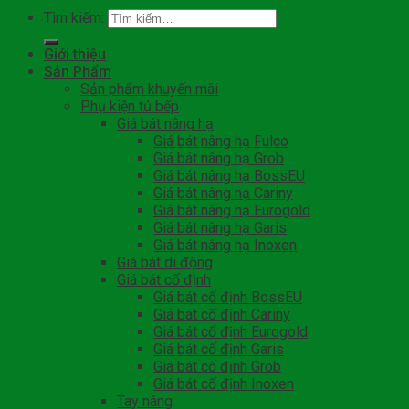
Tìm kiếm:
Giới thiệu
Sản Phẩm
Sản phẩm khuyến mãi
Phụ kiện tủ bếp
Giá bát nâng hạ
Giá bát nâng hạ Fulco
Giá bát nâng hạ Grob
Giá bát nâng hạ BossEU
Giá bát nâng hạ Cariny
Giá bát nâng hạ Eurogold
Giá bát nâng hạ Garis
Giá bát nâng hạ Inoxen
Giá bát di động
Giá bát cố định
Giá bát cố định BossEU
Giá bát cố định Cariny
Giá bát cố định Eurogold
Giá bát cố định Garis
Giá bát cố định Grob
Giá bát cố định Inoxen
Tay nâng