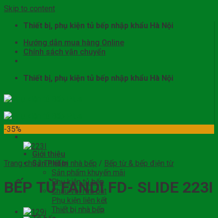
Skip to content
Thiết bị, phụ kiện tủ bếp nhập khẩu Hà Nội
Hướng dẫn mua hàng Online
Chính sách vận chuyển
Thiết bị, phụ kiện tủ bếp nhập khẩu Hà Nội
-35%
Giới thiệu
Trang chủ
Sản Phẩm
/
Thiết bị nhà bếp
/
Bếp từ & bếp điện từ
Sản phẩm khuyến mãi
Phụ kiện tủ bếp
BẾP TỪ FANDI FD- SLIDE 223I
Chậu vòi rửa bát
Phụ kiện liên kết
Thiết bị nhà bếp