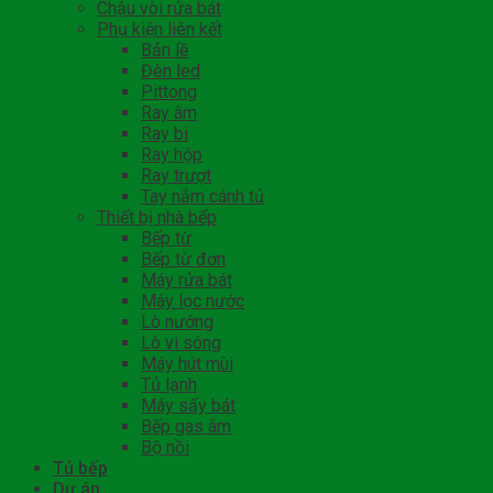
Chậu vòi rửa bát
Phụ kiện liên kết
Bản lề
Đèn led
Pittong
Ray âm
Ray bi
Ray hộp
Ray trượt
Tay nắm cánh tủ
Thiết bị nhà bếp
Bếp từ
Bếp từ đơn
Máy rửa bát
Máy lọc nước
Lò nướng
Lò vi sóng
Máy hút mùi
Tủ lạnh
Máy sấy bát
Bếp gas âm
Bộ nồi
Tủ bếp
Dự án