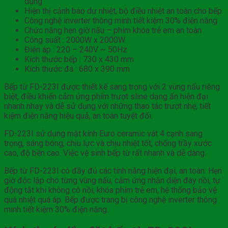
dụng
Hiện thị cảnh báo dư nhiệt, bộ điều nhiệt an toàn cho bếp
Công nghệ inverter thông minh tiết kiệm 30% điện năng
Chức năng hẹn giờ nấu – phím khóa trẻ em an toàn
Công suất : 2000W x 2000W
Điện áp : 220 – 240V ~ 50Hz
Kích thước bếp : 730 x 430 mm
Kích thước đá : 680 x 390 mm​
Bếp từ FD-223I được thiết kế sang trọng với 2 vùng nấu riêng
biệt, điều khiển cảm ứng phím trượt sline dạng ẩn hiện đại
nhanh nhạy và dễ sử dụng với những thao tác trượt nhẹ, tiết
kiệm điện năng hiệu quả, an toàn tuyệt đối.
FD-223I sử dụng mặt kính Euro ceramic vát 4 cạnh sang
trọng, sáng bóng, chịu lực và chịu nhiệt tốt, chống trầy xước
cao, độ bền cao. Việc vệ sinh bếp từ rất nhanh và dễ dàng.
Bếp từ FD-223I có đầy đủ các tính năng hiện đại, an toàn: Hẹn
giờ độc lập cho từng vùng nấu, cảm ứng nhận diện đáy nồi, tự
động tắt khi không có nồi, khóa phím trẻ em, hệ thống bảo vệ
quá nhiệt quá áp. Bếp được trang bị công nghệ inverter thông
minh tiết kiệm 30% điện năng.