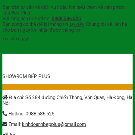
Bạn cần tư vấn về dịch vụ hoặc tìm hiểu thêm về sản phẩm
của Bếp Plus
Vui lòng liên hệ hotline:
0988.586.525
Bạn cũng có thể để lại thông tin
tại đây
. Chúng tôi sẽ liên hệ
cho bạn ngay khi nhận được thông tin
Tư vấn ngay!
SHOWROM BẾP PLUS
Địa chỉ: Số 284 đường Chiến Thắng, Văn Quán, Hà Đông, Hà
Nội
Hotline:
0988.586.525
Email:
kinhdoanhbepplus@gmail.com
Hỗ trợ