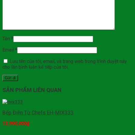
Tên
*
Email
*
Lưu tên của tôi, email, và trang web trong trình duyệt này
cho lần bình luận kế tiếp của tôi.
SẢN PHẨM LIÊN QUAN
Bếp Điện Từ Chefs EH-MIX333
13,900,000
₫
Mua hàng