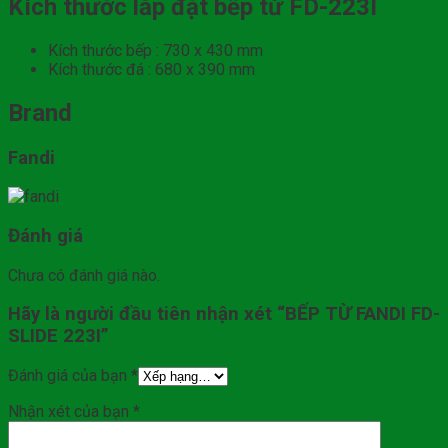
Kích thước lắp đặt bếp từ FD-223I
Kích thước bếp : 730 x 430 mm
Kích thước đá : 680 x 390 mm​
Brand
Fandi
Đánh giá
Chưa có đánh giá nào.
Hãy là người đầu tiên nhận xét “BẾP TỪ FANDI FD-
SLIDE 223I”
Đánh giá của bạn
*
Nhận xét của bạn
*