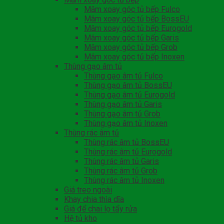
Mâm xoay góc tủ bếp Fulco
Mâm xoay góc tủ bếp BossEU
Mâm xoay góc tủ bếp Eurogold
Mâm xoay góc tủ bếp Garis
Mâm xoay góc tủ bếp Grob
Mâm xoay góc tủ bếp Inoxen
Thùng gạo âm tủ
Thùng gạo âm tủ Fulco
Thùng gạo âm tủ BossEU
Thùng gạo âm tủ Eurogold
Thùng gạo âm tủ Garis
Thùng gạo âm tủ Grob
Thùng gạo âm tủ Inoxen
Thùng rác âm tủ
Thùng rác âm tủ BossEU
Thùng rác âm tủ Eurogold
Thùng rác âm tủ Garis
Thùng rác âm tủ Grob
Thùng rác âm tủ Inoxen
Giá treo ngoài
Khay chia thìa dĩa
Giá để chai lọ tẩy rửa
Hệ tủ kho