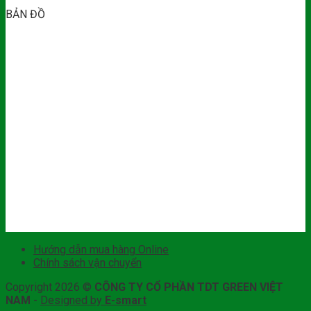
BẢN ĐỒ
Hướng dẫn mua hàng Online
Chính sách vận chuyển
Copyright 2026 ©
CÔNG TY CỔ PHẦN TDT GREEN VIỆT
NAM
-
Designed by
E-smart