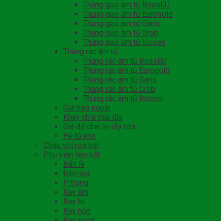
Thùng gạo âm tủ BossEU
Thùng gạo âm tủ Eurogold
Thùng gạo âm tủ Garis
Thùng gạo âm tủ Grob
Thùng gạo âm tủ Inoxen
Thùng rác âm tủ
Thùng rác âm tủ BossEU
Thùng rác âm tủ Eurogold
Thùng rác âm tủ Garis
Thùng rác âm tủ Grob
Thùng rác âm tủ Inoxen
Giá treo ngoài
Khay chia thìa dĩa
Giá để chai lọ tẩy rửa
Hệ tủ kho
Chậu vòi rửa bát
Phụ kiện liên kết
Bản lề
Đèn led
Pittong
Ray âm
Ray bi
Ray hộp
Ray trượt