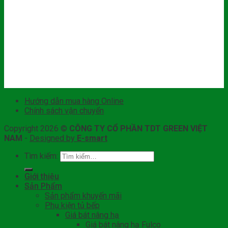
Hướng dẫn mua hàng Online
Chính sách vận chuyển
Copyright 2026 ©
CÔNG TY CỔ PHẦN TDT GREEN VIỆT
NAM
-
Designed by
E-smart
Tìm kiếm:
Giới thiệu
Sản Phẩm
Sản phẩm khuyến mãi
Phụ kiện tủ bếp
Giá bát nâng hạ
Giá bát nâng hạ Fulco