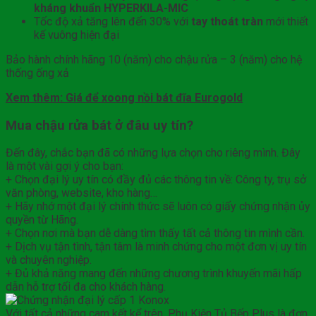
kháng khuẩn HYPERKILA-MIC
Tốc độ xả tăng lên đến 30% với
tay thoát tràn
mới thiết
kế vuông hiện đại
Bảo hành chính hãng 10 (năm) cho chậu rửa – 3 (năm) cho hệ
thống ống xả
Xem thêm: Giá để xoong nồi bát đĩa Eurogold
Mua chậu rửa bát ở đâu uy tín?
Đến đây, chắc bạn đã có những lựa chọn cho riêng mình. Đây
là một vài gợi ý cho bạn:
+ Chọn đại lý uy tín có đầy đủ các thông tin về: Công ty, trụ sở
văn phòng, website, kho hàng…
+ Hãy nhớ một đại lý chính thức sẽ luôn có giấy chứng nhận ủy
quyền từ Hãng.
+ Chọn nơi mà bạn dễ dàng tìm thấy tất cả thông tin mình cần.
+ Dịch vụ tận tình, tận tâm là minh chứng cho một đơn vị uy tín
và chuyên nghiệp.
+ Đủ khả năng mang đến những chương trình khuyến mãi hấp
dẫn hỗ trợ tối đa cho khách hàng.
Với tất cả những cam kết kể trên, Phụ Kiện Tủ Bếp Plus là đơn