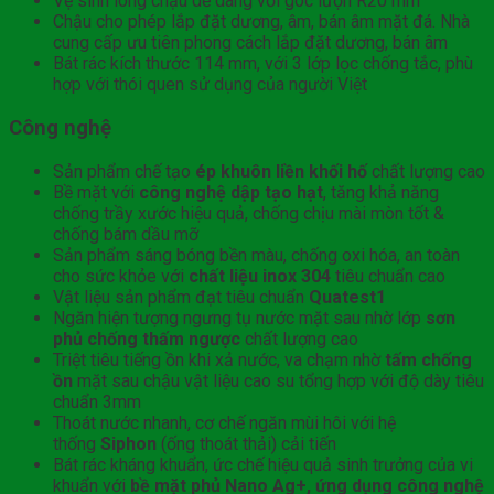
Vệ sinh lòng chậu dễ dàng với góc lượn R20 mm
Chậu cho phép lắp đặt dương, âm, bán âm mặt đá. Nhà
cung cấp ưu tiên phong cách lắp đặt dương, bán âm
Bát rác kích thước 114 mm, với 3 lớp lọc chống tắc, phù
hợp với thói quen sử dụng của người Việt
Công nghệ
Sản phẩm chế tạo
ép khuôn liền khối hố
chất lượng cao
Bề mặt với
công nghệ dập tạo hạt
, tăng khả năng
chống trầy xước hiệu quả, chống chịu mài mòn tốt &
chống bám dầu mỡ
Sản phẩm sáng bóng bền màu, chống oxi hóa, an toàn
cho sức khỏe với
chất liệu inox 304
tiêu chuẩn cao
Vật liệu sản phẩm đạt tiêu chuẩn
Quatest1
Ngăn hiện tượng ngưng tụ nước mặt sau nhờ lớp
sơn
phủ chống thấm ngược
chất lượng cao
Triệt tiêu tiếng ồn khi xả nước, va chạm nhờ
tấm chống
ồn
mặt sau chậu vật liệu cao su tổng hợp với độ dày tiêu
chuẩn 3mm
Thoát nước nhanh, cơ chế ngăn mùi hôi với hệ
thống
Siphon
(ống thoát thải) cải tiến
Bát rác kháng khuẩn, ức chế hiệu quả sinh trưởng của vi
khuẩn với
bề mặt phủ Nano Ag+, ứng dụng công nghệ