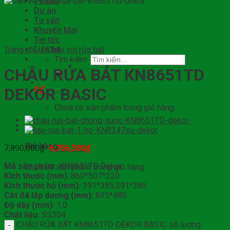
Tủ bếp
Dự án
Tư vấn
Khuyến Mại
Tin tức
Trang chủ
Liên hệ
/
Chậu vòi rửa bát
Tìm kiếm:
CHẬU RỬA BÁT KN8651TD
0
₫
0
DEKOR BASIC
Chưa có sản phẩm trong giỏ hàng.
0
Giỏ hàng
7,890,000
₫
6,706,500
₫
Mã sản phẩm:
KN8651TD Dekor
Chưa có sản phẩm trong giỏ hàng.
Kích thước (mm)
: 860*507*220
Kích thước hố (mm):
391*385;391*385
Cắt đá lắp dương (mm):
835*485
Độ dày (mm):
1.0
Chất liệu:
SS304
CHẬU RỬA BÁT KN8651TD DEKOR BASIC số lượng