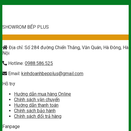
SHOWROM BẾP PLUS
Địa chỉ: Số 284 đường Chiến Thắng, Văn Quán, Hà Đông, Hà
Nội
Hotline:
0988.586.525
Email:
kinhdoanhbepplus@gmail.com
Hỗ trợ
Hướng dẫn mua hàng Online
Chính sách vận chuyển
Hướng dẫn thanh toán
Chính sách bảo hành
Chính sách đổi trả hàng
Fanpage