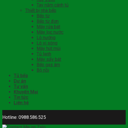
Tay nắm cánh tủ
Thiết bị nhà bếp
Bếp từ
Bếp từ đơn
Máy rửa bát
Máy lọc nước
Lò nướng
Lò vi sóng
Máy hút mùi
Tủ lạnh
Máy sấy bát
Bếp gas âm
Bộ nồi
Tủ bếp
Dự án
Tư vấn
Khuyến Mại
Tin tức
Liên hệ
Hotline: 0988.586.525