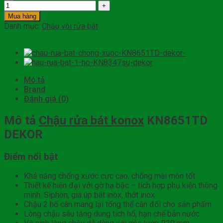
Mua hàng
Danh mục:
Chậu vòi rửa bát
Mô tả
Brand
Đánh giá (0)
Mô tả
Chậu rửa bát konox
KN8651TD
DEKOR
Điểm nổi bật
Khả năng chống xước cực cao, chống mài mòn tốt
Thiết kế hiện đại với gờ hạ bậc – tích hợp phụ kiện thông
minh: Siphon, giá úp bát inox, thớt inox.
Chậu 2 hố cân mang lại tổng thể cân đối cho sản phẩm
Lòng chậu sâu tăng dung tích hố, hạn chế bắn nước