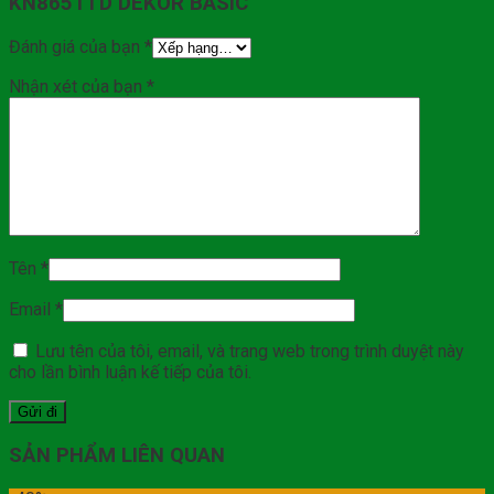
KN8651TD DEKOR BASIC”
Đánh giá của bạn
*
Nhận xét của bạn
*
Tên
*
Email
*
Lưu tên của tôi, email, và trang web trong trình duyệt này
cho lần bình luận kế tiếp của tôi.
SẢN PHẨM LIÊN QUAN