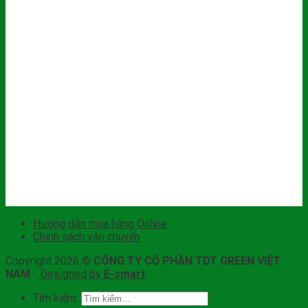
Hướng dẫn mua hàng Online
Chính sách vận chuyển
Copyright 2026 ©
CÔNG TY CỔ PHẦN TDT GREEN VIỆT
NAM
-
Designed by
E-smart
Tìm kiếm: