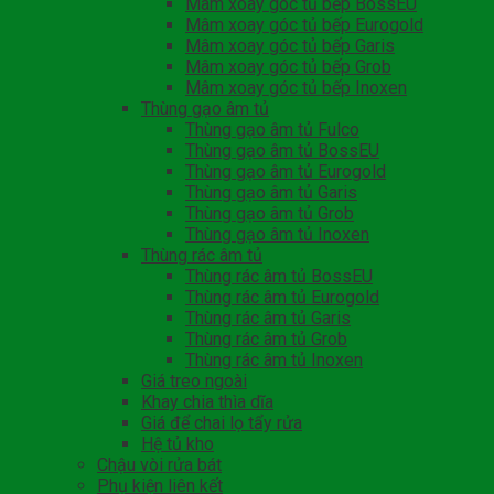
Mâm xoay góc tủ bếp BossEU
Mâm xoay góc tủ bếp Eurogold
Mâm xoay góc tủ bếp Garis
Mâm xoay góc tủ bếp Grob
Mâm xoay góc tủ bếp Inoxen
Thùng gạo âm tủ
Thùng gạo âm tủ Fulco
Thùng gạo âm tủ BossEU
Thùng gạo âm tủ Eurogold
Thùng gạo âm tủ Garis
Thùng gạo âm tủ Grob
Thùng gạo âm tủ Inoxen
Thùng rác âm tủ
Thùng rác âm tủ BossEU
Thùng rác âm tủ Eurogold
Thùng rác âm tủ Garis
Thùng rác âm tủ Grob
Thùng rác âm tủ Inoxen
Giá treo ngoài
Khay chia thìa dĩa
Giá để chai lọ tẩy rửa
Hệ tủ kho
Chậu vòi rửa bát
Phụ kiện liên kết