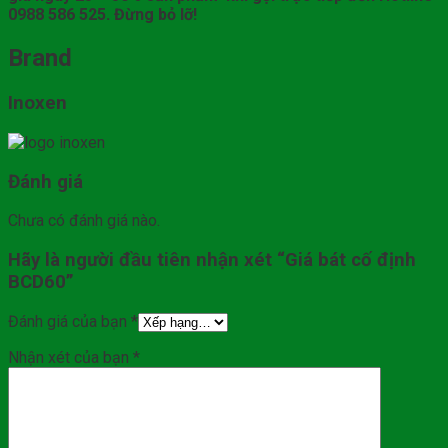
0988 586 525. Đừng bỏ lỡ!
Brand
Inoxen
Đánh giá
Chưa có đánh giá nào.
Hãy là người đầu tiên nhận xét “Giá bát cố định
BCD60”
Đánh giá của bạn
*
Nhận xét của bạn
*