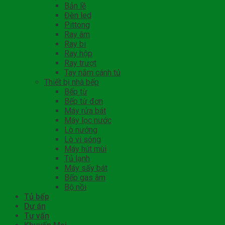
Bản lề
Đèn led
Pittong
Ray âm
Ray bi
Ray hộp
Ray trượt
Tay nắm cánh tủ
Thiết bị nhà bếp
Bếp từ
Bếp từ đơn
Máy rửa bát
Máy lọc nước
Lò nướng
Lò vi sóng
Máy hút mùi
Tủ lạnh
Máy sấy bát
Bếp gas âm
Bộ nồi
Tủ bếp
Dự án
Tư vấn