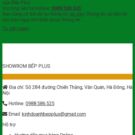
của Bếp Plus
Vui lòng liên hệ hotline:
0988.586.525
Bạn cũng có thể để lại thông tin
tại đây
. Chúng tôi sẽ liên hệ
cho bạn ngay khi nhận được thông tin
Tư vấn ngay!
SHOWROM BẾP PLUS
Địa chỉ: Số 284 đường Chiến Thắng, Văn Quán, Hà Đông, Hà
Nội
Hotline:
0988.586.525
Email:
kinhdoanhbepplus@gmail.com
Hỗ trợ