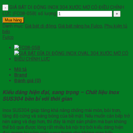
GIÁ BÁT DI ĐỘNG INOX 304 XƯỚC MỜ CÓ ĐIỀU CHỈNH
LỰC |FC08-05B| số lượng
Mua hàng
Danh mục:
Giá bát di động
,
Giá bát nâng hạ Fulco
,
Phụ kiện tủ
bếp
Fulco
Mô tả
Brand
Đánh giá (0)
Kiểu dáng hiện đại, sang trọng – Chất liệu Inox
SUS304 bền bỉ với thời gian
Inox SUS304 giúp tăng khả năng chống mài mòn, bôi trơn,
tăng độ cứng và sáng bóng của bề mặt. Nếu muốn căn bếp trở
nên sáng và đẹp hơn, thì đây là một sản phẩm mà bạn không
thể bỏ qua được lòng rất nhiều bà nội trợ bởi kiểu dáng hiện
đại, mang lại cảm giác sang trọng cho không gian bếp.