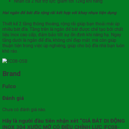
Nhấn cả 2 nút trợ lực: giảm tới 12kg khi nâng
Hai ngăn để bát đĩa rộng rãi kết hợp với khay nhựa tiện dụng
Thiết kế 2 tầng thông thoáng, rộng rãi giúp bạn thoải mái úp
nhiều bát đĩa. Tầng trên là ngăn để bát được chế tạo bởi chất
liệu Inox cao cấp, đảm bảo tốt sự ổn định khi nâng hạ. Ngay
tầng dưới là ngăn để đĩa, không chỉ đẹp mắt mà còn giúp
thuận tiện trong việc úp nghiêng, giúp cho bộ đĩa nhà bạn luôn
khô ráo.
Brand
Fulco
Đánh giá
Chưa có đánh giá nào.
Hãy là người đầu tiên nhận xét “GIÁ BÁT DI ĐỘNG
INOX 304 XƯỚC MỜ CÓ ĐIỀU CHỈNH LỰC |FC08-