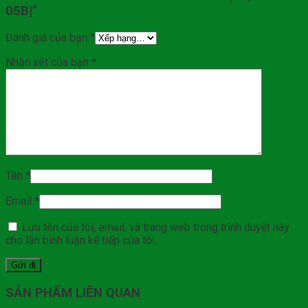
05B|”
Đánh giá của bạn
*
Nhận xét của bạn
*
Tên
*
Email
*
Lưu tên của tôi, email, và trang web trong trình duyệt này
cho lần bình luận kế tiếp của tôi.
SẢN PHẨM LIÊN QUAN