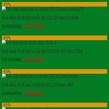
-35%
Giá dao thớt gia vị Grob CS-31 nan vuông
2,356,000
₫
1,531,000
₫
Mua hàng
-35%
Giá dao thớt gia vị Grob GC304-35 inox 304
3,018,000
₫
1,961,000
₫
Mua hàng
-35%
Giá dao thớt gia vị Grob GC-25 nan dẹt
2,600,000
₫
1,690,000
₫
Mua hàng
-35%