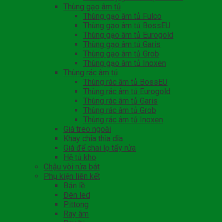
Thùng gạo âm tủ
Thùng gạo âm tủ Fulco
Thùng gạo âm tủ BossEU
Thùng gạo âm tủ Eurogold
Thùng gạo âm tủ Garis
Thùng gạo âm tủ Grob
Thùng gạo âm tủ Inoxen
Thùng rác âm tủ
Thùng rác âm tủ BossEU
Thùng rác âm tủ Eurogold
Thùng rác âm tủ Garis
Thùng rác âm tủ Grob
Thùng rác âm tủ Inoxen
Giá treo ngoài
Khay chia thìa dĩa
Giá để chai lọ tẩy rửa
Hệ tủ kho
Chậu vòi rửa bát
Phụ kiện liên kết
Bản lề
Đèn led
Pittong
Ray âm