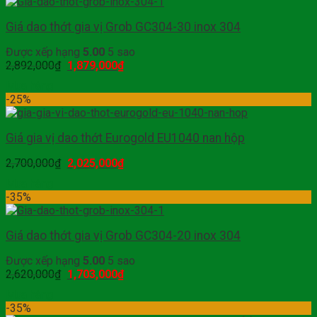
Giá dao thớt gia vị Grob GC304-30 inox 304
Được xếp hạng
5.00
5 sao
2,892,000
₫
1,879,000
₫
Mua hàng
-25%
Giá gia vị dao thớt Eurogold EU1040 nan hộp
2,700,000
₫
2,025,000
₫
Mua hàng
-35%
Giá dao thớt gia vị Grob GC304-20 inox 304
Được xếp hạng
5.00
5 sao
2,620,000
₫
1,703,000
₫
Mua hàng
-35%