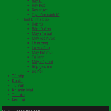
Ray bi
Ray hộp
Ray trượt
Tay nắm cánh tủ
Thiết bị nhà bếp
Bếp từ
Bếp từ đơn
Máy rửa bát
Máy lọc nước
Lò nướng
Lò vi sóng
Máy hút mùi
Tủ lạnh
Máy sấy bát
Bếp gas âm
Bộ nồi
Tủ bếp
Dự án
Tư vấn
Khuyến Mại
Tin tức
Liên hệ