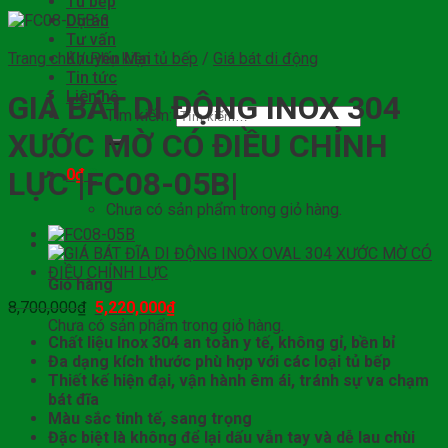
Tủ bếp
Dự án
Tư vấn
Trang chủ
Khuyến Mại
/
Phụ kiện tủ bếp
/
Giá bát di động
Tin tức
Liên hệ
GIÁ BÁT DI ĐỘNG INOX 304
Tìm kiếm:
XƯỚC MỜ CÓ ĐIỀU CHỈNH
0
₫
0
LỰC |FC08-05B|
Chưa có sản phẩm trong giỏ hàng.
0
Giỏ hàng
8,700,000
₫
5,220,000
₫
Chưa có sản phẩm trong giỏ hàng.
Chất liệu Inox 304 an toàn y tế, không gỉ, bền bỉ
Đa dạng kích thước phù hợp với các loại tủ bếp
Thiết kế hiện đại, vận hành êm ái, tránh sự va chạm
bát đĩa
Màu sắc tinh tế, sang trọng
Đặc biệt là không để lại dấu vẫn tay và dễ lau chùi