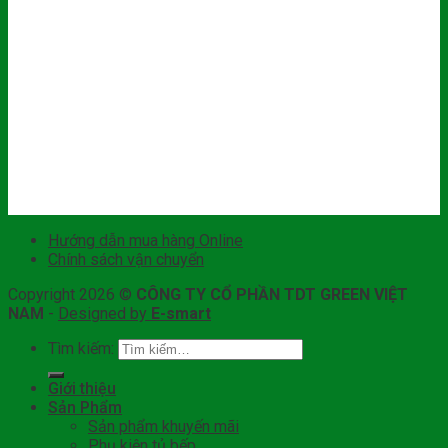
Hướng dẫn mua hàng Online
Chính sách vận chuyển
Copyright 2026 ©
CÔNG TY CỔ PHẦN TDT GREEN VIỆT
NAM
-
Designed by
E-smart
Tìm kiếm:
Giới thiệu
Sản Phẩm
Sản phẩm khuyến mãi
Phụ kiện tủ bếp