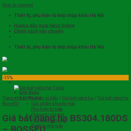
Skip to content
Thiết bị, phụ kiện tủ bếp nhập khẩu Hà Nội
Hướng dẫn mua hàng Online
Chính sách vận chuyển
Thiết bị, phụ kiện tủ bếp nhập khẩu Hà Nội
-35%
Giới thiệu
Trang chủ
Sản Phẩm
/
Phụ kiện tủ bếp
/
Giá bát nâng hạ
/
Giá bát nâng hạ
BossEU
Sản phẩm khuyến mãi
Phụ kiện tủ bếp
Chậu vòi rửa bát
Giá bát nâng hạ BS304.180DS
Phụ kiện liên kết
Thiết bị nhà bếp
– BOSSEU