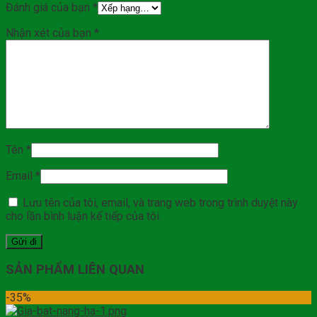
Đánh giá của bạn
*
Nhận xét của bạn
*
Tên
*
Email
*
Lưu tên của tôi, email, và trang web trong trình duyệt này
cho lần bình luận kế tiếp của tôi.
SẢN PHẨM LIÊN QUAN
-35%