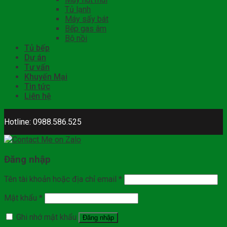
Tủ lạnh
Máy sấy bát
Bếp gas âm
Bộ nồi
Tủ bếp
Dự án
Tư vấn
Khuyến Mại
Tin tức
Liên hệ
Hotline: 0988.586.525
Đăng nhập
Tên tài khoản hoặc địa chỉ email
*
Mật khẩu
*
Ghi nhớ mật khẩu
Đăng nhập