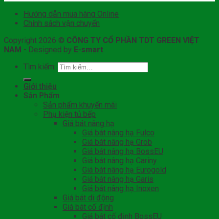
Hướng dẫn mua hàng Online
Chính sách vận chuyển
Copyright 2026 ©
CÔNG TY CỔ PHẦN TDT GREEN VIỆT
NAM
-
Designed by
E-smart
Tìm kiếm:
Giới thiệu
Sản Phẩm
Sản phẩm khuyến mãi
Phụ kiện tủ bếp
Giá bát nâng hạ
Giá bát nâng hạ Fulco
Giá bát nâng hạ Grob
Giá bát nâng hạ BossEU
Giá bát nâng hạ Cariny
Giá bát nâng hạ Eurogold
Giá bát nâng hạ Garis
Giá bát nâng hạ Inoxen
Giá bát di động
Giá bát cố định
Giá bát cố định BossEU