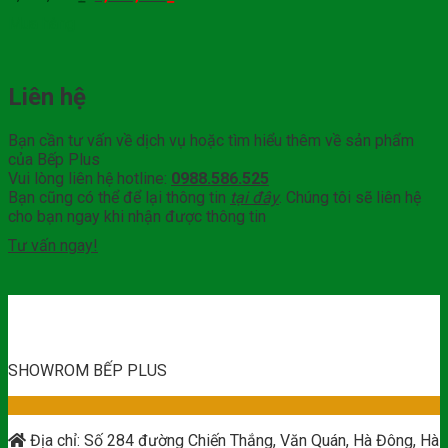
Mua hàng
Liên hệ
Bạn cần tư vấn về dịch vụ hoặc tìm hiểu thêm về sản phẩm
của Bếp Plus
Vui lòng liên hệ hotline:
0988.586.525
Bạn cũng có thể để lại thông tin
tại đây
. Chúng tôi sẽ liên hệ
cho bạn ngay khi nhận được thông tin
Tư vấn ngay!
SHOWROM BẾP PLUS
Địa chỉ: Số 284 đường Chiến Thắng, Văn Quán, Hà Đông, Hà