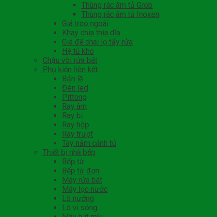
Thùng rác âm tủ Grob
Thùng rác âm tủ Inoxen
Giá treo ngoài
Khay chia thìa dĩa
Giá để chai lọ tẩy rửa
Hệ tủ kho
Chậu vòi rửa bát
Phụ kiện liên kết
Bản lề
Đèn led
Pittong
Ray âm
Ray bi
Ray hộp
Ray trượt
Tay nắm cánh tủ
Thiết bị nhà bếp
Bếp từ
Bếp từ đơn
Máy rửa bát
Máy lọc nước
Lò nướng
Lò vi sóng
Máy hút mùi