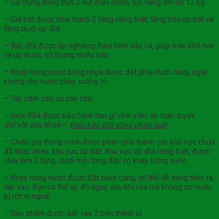
– Sử dụng đồng thời 2 nút điều chỉnh, lực nâng lên tới 12 kg.
– Giá bát được chia thành 2 tầng riêng biệt, tầng trên úp bát và
tầng dưới úp đĩa.
– Bát, đĩa được úp nghiêng theo hình vảy cá, giúp mau khô hơn
và úp được số lượng nhiều hơn.
– Khay hứng nước bằng nhựa được đặt phía dưới cùng, ngăn
không cho nước chảy xuống tủ.
– Tay cầm cao su cao cấp.
– Inox 304 được bảo hành han gỉ vĩnh viễn, an toàn
tuyệt
đối
với sức khoẻ –
theo báo đời sống
pháp
luật
– Chiếc giá thông minh được phân chia thành các khu vực chứa
đồ khác nhau: khu vực úp bát, Khu vực úp đĩa riêng biệt, được
chia làm 2 tầng, dưới mỗi tầng đều có khay hứng nước.
– Khay hứng nước được đặt dưới cùng, có thể dễ dàng tháo ra,
lắp vào. Bạn có thể úp đồ ngay
sau
khi rửa mà không sợ nước
bị rớt ra ngoài.
– Sản phẩm được bắt vào 2 bên thành tủ