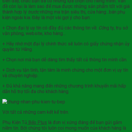
Đến đây, chắc bạn đã có những lựa chọn cho riêng mình. Vấn
đề còn lại là làm sao để mua được những sản phẩm tốt với giá
thành hợp lý
trước
những ma trận siêu thị, cửa hàng…bán phụ
kiện ngoài kia. Đây là một vài gợi ý cho bạn:
+ Chọn đại lý uy tín có đầy đủ các thông tin về:
Cô
ng ty, trụ sở
văn phòng, website, kho hàng…
+ Hãy nhớ một đại lý chính thức sẽ luôn có giấy chứng nhận ủy
quyền từ Hãng.
+ Chọn nơi mà bạn dễ dàng tìm thấy tất cả thông tin mình cần.
+ Dịch vụ tận tình, tận tâm là minh chứng cho một đơn vị uy tín
và chuyên nghiệp.
+ Đủ khả năng mang đến những chương trình khuyến mãi hấp
dẫn hỗ trợ tối đa cho khách hàng.
Với tất cả những cam kết kể trên.
Phụ Kiện Tủ
Bếp Plus
là đơn vị xứng đáng để bạn gửi gắm
niềm tin. Bởi chúng tôi luôn coi mong muốn của khách hàng là