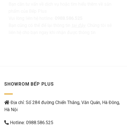
Bạn cần tư vấn về dịch vụ hoặc tìm hiểu thêm về sản
phẩm của Bếp Plus
Vui lòng liên hệ hotline:
0988.586.525
Bạn cũng có thể để lại thông tin
tại đây
. Chúng tôi sẽ
liên hệ cho bạn ngay khi nhận được thông tin
SHOWROM BẾP PLUS
Địa chỉ: Số 284 đường Chiến Thắng, Văn Quán, Hà Đông,
Hà Nội
Hotline:
0988.586.525