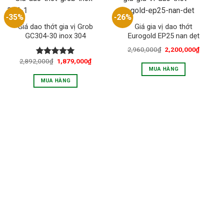
-35%
-26%
Giá dao thớt gia vị Grob
Giá gia vị dao thớt
GC304-30 inox 304
Eurogold EP25 nan dẹt
2,960,000
₫
2,200,000
₫
2,892,000
₫
1,879,000
₫
Được xếp
hạng
5.00
MUA HÀNG
5 sao
MUA HÀNG
LIÊN HỆ