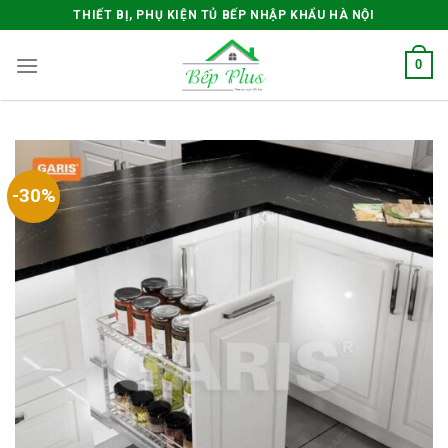
Skip
THIẾT BỊ, PHỤ KIỆN TỦ BẾP NHẬP KHẨU HÀ NỘI
to
content
0
-30%