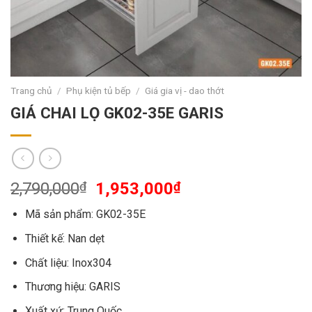
Trang chủ
/
Phụ kiện tủ bếp
/
Giá gia vị - dao thớt
GIÁ CHAI LỌ GK02-35E GARIS
2,790,000
₫
1,953,000
₫
Mã sản phẩm: GK02-35E
Thiết kế: Nan dẹt
Chất liệu: Inox304
Thương hiệu: GARIS
Xuất xứ: Trung Quốc