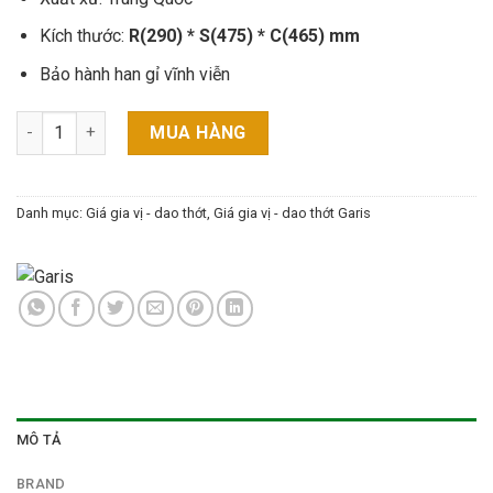
Kích thước:
R(290) * S(475) * C(465) mm
Bảo hành han gỉ vĩnh viễn
GIÁ CHAI LỌ GK02-35E GARIS số lượng
MUA HÀNG
Danh mục:
Giá gia vị - dao thớt
,
Giá gia vị - dao thớt Garis
MÔ TẢ
BRAND