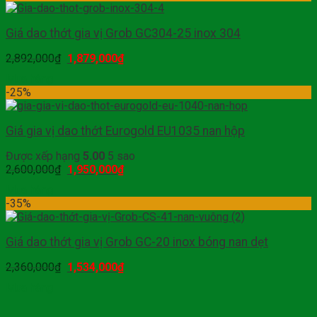
Giá dao thớt gia vị Grob GC304-25 inox 304
2,892,000
₫
1,879,000
₫
Mua hàng
-25%
Giá gia vị dao thớt Eurogold EU1035 nan hộp
Được xếp hạng
5.00
5 sao
2,600,000
₫
1,950,000
₫
Mua hàng
-35%
Giá dao thớt gia vị Grob GC-20 inox bóng nan dẹt
2,360,000
₫
1,534,000
₫
Mua hàng