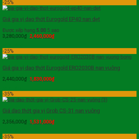
-25%
Giá gia vị dao thớt Eurogold EP40 nan dẹt
Được xếp hạng
5.00
5 sao
3,280,000
₫
2,460,000
₫
Mua hàng
-25%
Giá gia vị dao thớt Eurogold ERO2030B nan vuông
2,440,000
₫
1,830,000
₫
Mua hàng
-35%
Giá dao thớt gia vị Grob CS-31 nan vuông
2,356,000
₫
1,531,000
₫
Mua hàng
-35%