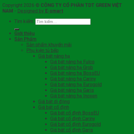
Copyright 2026 ©
CÔNG TY CỔ PHẦN TDT GREEN VIỆT
NAM
-
Designed by
E-smart
Tìm kiếm:
Giới thiệu
Sản Phẩm
Sản phẩm khuyến mãi
Phụ kiện tủ bếp
Giá bát nâng hạ
Giá bát nâng hạ Fulco
Giá bát nâng hạ Grob
Giá bát nâng hạ BossEU
Giá bát nâng hạ Cariny
Giá bát nâng hạ Eurogold
Giá bát nâng hạ Garis
Giá bát nâng hạ Inoxen
Giá bát di động
Giá bát cố định
Giá bát cố định BossEU
Giá bát cố định Cariny
Giá bát cố định Eurogold
Giá bát cố định Garis