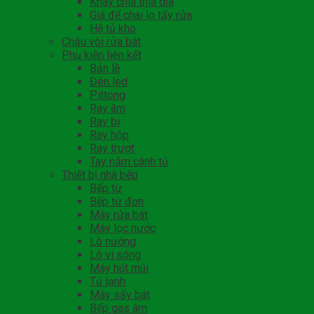
Khay chia thìa dĩa
Giá để chai lọ tẩy rửa
Hệ tủ kho
Chậu vòi rửa bát
Phụ kiện liên kết
Bản lề
Đèn led
Pittong
Ray âm
Ray bi
Ray hộp
Ray trượt
Tay nắm cánh tủ
Thiết bị nhà bếp
Bếp từ
Bếp từ đơn
Máy rửa bát
Máy lọc nước
Lò nướng
Lò vi sóng
Máy hút mùi
Tủ lạnh
Máy sấy bát
Bếp gas âm