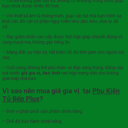
– Tối đa không gian lưu trữ, không có khoảng trống thừa, giúp
bạn chứa được nhiều đồ hơn.
– Với thiết kế âm tủ thông minh, giúp các bé nhà bạn tránh xa
khỏi các đồ vật có phần nguy hiểm như dao, kéo, chai lọ dễ
vỡ…
– Ray giảm chấn cao cấp được tích hợp giúp chuyển động vô
cùng mượt mà, không gây tiếng ồn.
– Mang đến sự tiện lợi, tiết kiệm tối đa thời gian cho người nội
chợ.
– Cuối cùng, không thể phủ nhận vẻ đẹp sang trọng, đẳng cấp
mà chiếc
giá gia vị, dao thớt
nan hộp mang đến cho không
gian bếp nhà bạn.
Vì sao nên mua giá gia vị tại
Phụ Kiện
Tủ Bếp Plus
?
– Đơn vị phân phối sản phẩm chính hãng.
– Chế độ bảo hành chính hãng.