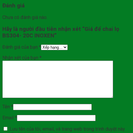
Đánh giá
Chưa có đánh giá nào.
Hãy là người đầu tiên nhận xét “Giá để chai lọ
BS304- 20C INOXEN”
Đánh giá của bạn
*
Nhận xét của bạn
*
Tên
*
Email
*
Lưu tên của tôi, email, và trang web trong trình duyệt này