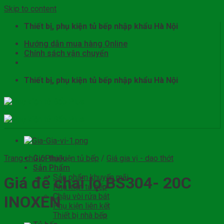
Skip to content
Thiết bị, phụ kiện tủ bếp nhập khẩu Hà Nội
Hướng dẫn mua hàng Online
Chính sách vận chuyển
Thiết bị, phụ kiện tủ bếp nhập khẩu Hà Nội
Trang chủ
Giới thiệu
/
Phụ kiện tủ bếp
/
Giá gia vị - dao thớt
Sản Phẩm
Sản phẩm khuyến mãi
Giá để chai lọ BS304- 20C
Phụ kiện tủ bếp
Chậu vòi rửa bát
INOXEN
Phụ kiện liên kết
Thiết bị nhà bếp