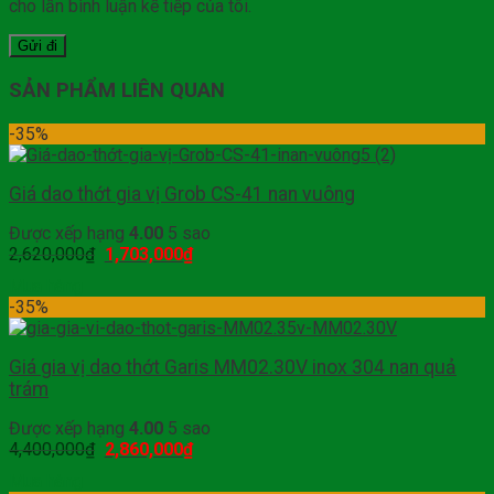
cho lần bình luận kế tiếp của tôi.
SẢN PHẨM LIÊN QUAN
-35%
Giá dao thớt gia vị Grob CS-41 nan vuông
Được xếp hạng
4.00
5 sao
2,620,000
₫
1,703,000
₫
Mua hàng
-35%
Giá gia vị dao thớt Garis MM02.30V inox 304 nan quả
trám
Được xếp hạng
4.00
5 sao
4,400,000
₫
2,860,000
₫
Mua hàng