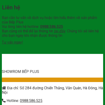
Liên hệ
Bạn cần tư vấn về dịch vụ hoặc tìm hiểu thêm về sản phẩm
của Bếp Plus
Vui lòng liên hệ hotline:
0988.586.525
Bạn cũng có thể để lại thông tin
tại đây
. Chúng tôi sẽ liên hệ
cho bạn ngay khi nhận được thông tin
Tư vấn ngay!
SHOWROM BẾP PLUS
Địa chỉ: Số 284 đường Chiến Thắng, Văn Quán, Hà Đông, Hà
Nội
Hotline:
0988.586.525