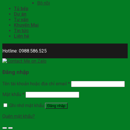
Bộ nồi
Tủ bếp
Dự án
Tư vấn
Khuyến Mại
Tin tức
Liên hệ
Hotline: 0988.586.525
Đăng nhập
Tên tài khoản hoặc địa chỉ email
*
Mật khẩu
*
Ghi nhớ mật khẩu
Đăng nhập
Quên mật khẩu?