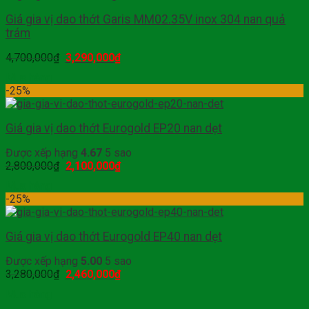
Giá gia vị dao thớt Garis MM02.35V inox 304 nan quả
trám
4,700,000
₫
3,290,000
₫
Mua hàng
-25%
Giá gia vị dao thớt Eurogold EP20 nan dẹt
Được xếp hạng
4.67
5 sao
2,800,000
₫
2,100,000
₫
Mua hàng
-25%
Giá gia vị dao thớt Eurogold EP40 nan dẹt
Được xếp hạng
5.00
5 sao
3,280,000
₫
2,460,000
₫
Mua hàng