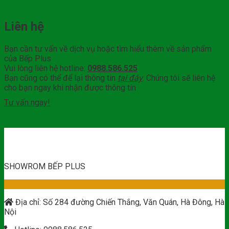
Liên hệ
Bạn cần tư vấn về dịch vụ hoặc tìm hiểu thêm về sản phẩm
của Bếp Plus
Vui lòng liên hệ hotline:
0988.586.525
Bạn cũng có thể để lại thông tin
tại đây
. Chúng tôi sẽ liên hệ
cho bạn ngay khi nhận được thông tin
Tư vấn ngay!
SHOWROM BẾP PLUS
Địa chỉ: Số 284 đường Chiến Thắng, Văn Quán, Hà Đông, Hà
Nội