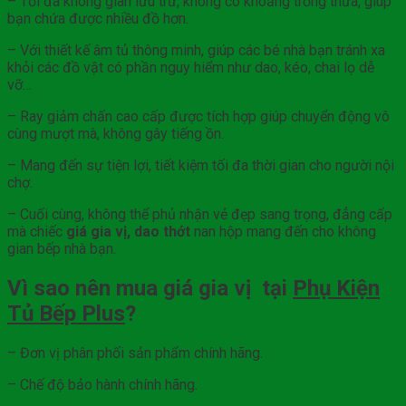
– Tối đa không gian lưu trữ, không có khoảng trống thừa, giúp
bạn chứa được nhiều đồ hơn.
– Với thiết kế âm tủ thông minh, giúp các bé nhà bạn tránh xa
khỏi các đồ vật có phần nguy hiểm như dao, kéo, chai lọ dễ
vỡ…
– Ray giảm chấn cao cấp được tích hợp giúp chuyển động vô
cùng mượt mà, không gây tiếng ồn.
– Mang đến sự tiện lợi, tiết kiệm tối đa thời gian cho người nội
chợ.
– Cuối cùng, không thể phủ nhận vẻ đẹp sang trọng, đẳng cấp
mà chiếc
giá gia vị, dao thớt
nan hộp mang đến cho không
gian bếp nhà bạn.
Vì sao nên mua giá gia vị tại
Phụ Kiện
Tủ Bếp Plus
?
– Đơn vị phân phối sản phẩm chính hãng.
– Chế độ bảo hành chính hãng.