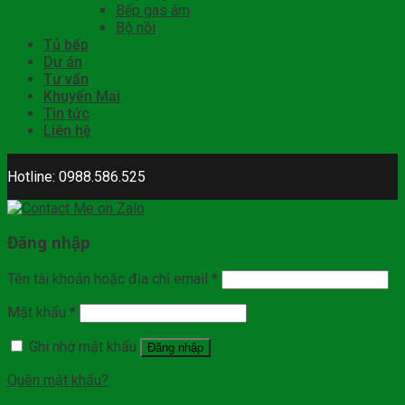
Bếp gas âm
Bộ nồi
Tủ bếp
Dự án
Tư vấn
Khuyến Mại
Tin tức
Liên hệ
Hotline: 0988.586.525
Đăng nhập
Tên tài khoản hoặc địa chỉ email
*
Mật khẩu
*
Ghi nhớ mật khẩu
Đăng nhập
Quên mật khẩu?