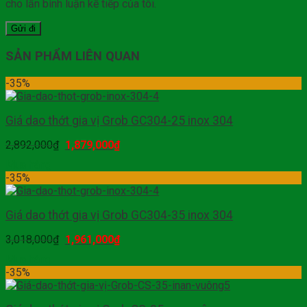
cho lần bình luận kế tiếp của tôi.
SẢN PHẨM LIÊN QUAN
-35%
Giá dao thớt gia vị Grob GC304-25 inox 304
2,892,000
₫
1,879,000
₫
Mua hàng
-35%
Giá dao thớt gia vị Grob GC304-35 inox 304
3,018,000
₫
1,961,000
₫
Mua hàng
-35%