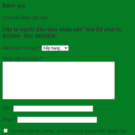
Đánh giá
Chưa có đánh giá nào.
Hãy là người đầu tiên nhận xét “Giá để chai lọ
BS304- 35C INOXEN”
Đánh giá của bạn
*
Nhận xét của bạn
*
Tên
*
Email
*
Lưu tên của tôi, email, và trang web trong trình duyệt này