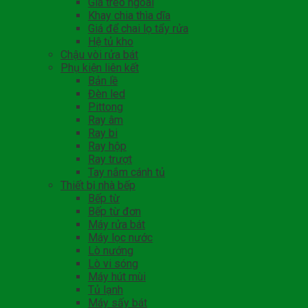
Giá treo ngoài
Khay chia thìa dĩa
Giá để chai lọ tẩy rửa
Hệ tủ kho
Chậu vòi rửa bát
Phụ kiện liên kết
Bản lề
Đèn led
Pittong
Ray âm
Ray bi
Ray hộp
Ray trượt
Tay nắm cánh tủ
Thiết bị nhà bếp
Bếp từ
Bếp từ đơn
Máy rửa bát
Máy lọc nước
Lò nướng
Lò vi sóng
Máy hút mùi
Tủ lạnh
Máy sấy bát