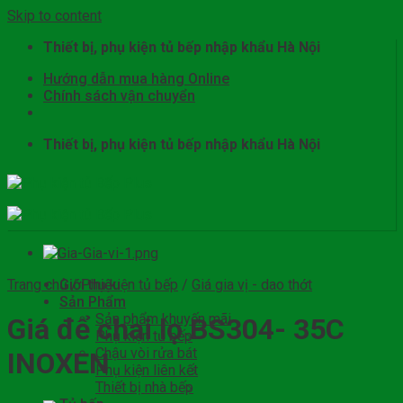
Skip to content
Thiết bị, phụ kiện tủ bếp nhập khẩu Hà Nội
Hướng dẫn mua hàng Online
Chính sách vận chuyển
Thiết bị, phụ kiện tủ bếp nhập khẩu Hà Nội
Trang chủ
Giới thiệu
/
Phụ kiện tủ bếp
/
Giá gia vị - dao thớt
Sản Phẩm
Sản phẩm khuyến mãi
Giá để chai lọ BS304- 35C
Phụ kiện tủ bếp
Chậu vòi rửa bát
INOXEN
Phụ kiện liên kết
Thiết bị nhà bếp