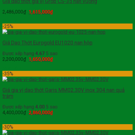
Giá dao thớt gia vị Grob CS-35 nan vuông
2,486,000
₫
1,615,000
₫
Mua hàng
-25%
Giá Dao Thớt Eurogold EU1020 nan hộp
Được xếp hạng
4.67
5 sao
2,200,000
₫
1,650,000
₫
Mua hàng
-35%
Giá gia vị dao thớt Garis MM02.30V inox 304 nan quả
trám
Được xếp hạng
4.00
5 sao
4,400,000
₫
2,860,000
₫
Mua hàng
-30%