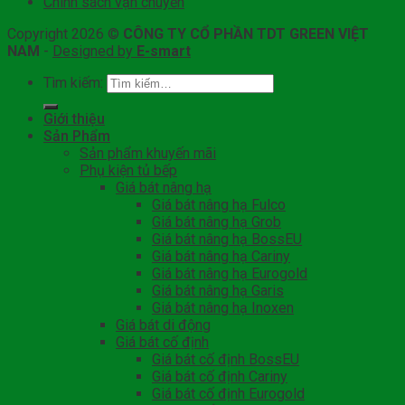
Chính sách vận chuyển
Copyright 2026 ©
CÔNG TY CỔ PHẦN TDT GREEN VIỆT
NAM
-
Designed by
E-smart
Tìm kiếm:
Giới thiệu
Sản Phẩm
Sản phẩm khuyến mãi
Phụ kiện tủ bếp
Giá bát nâng hạ
Giá bát nâng hạ Fulco
Giá bát nâng hạ Grob
Giá bát nâng hạ BossEU
Giá bát nâng hạ Cariny
Giá bát nâng hạ Eurogold
Giá bát nâng hạ Garis
Giá bát nâng hạ Inoxen
Giá bát di động
Giá bát cố định
Giá bát cố định BossEU
Giá bát cố định Cariny
Giá bát cố định Eurogold