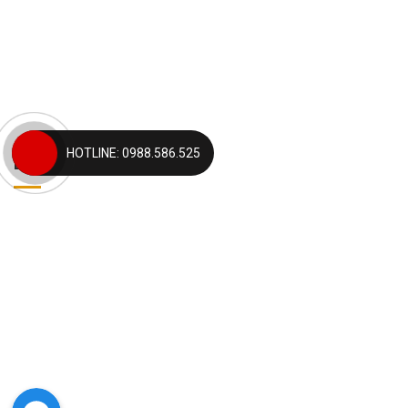
HOTLINE: 0988.586.525
BẢN ĐỒ
Facebook Messenger
Facebook Messenger