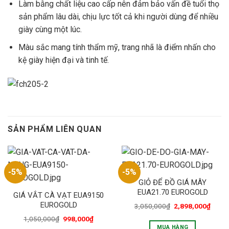
Làm bằng chất liệu cao cấp nên đảm bảo vấn đề tuổi thọ
sản phẩm lâu dài, chịu lực tốt cả khi người dùng để nhiều
giày cùng một lúc.
Màu sắc mang tính thẩm mỹ, trang nhã là điểm nhấn cho
kệ giày hiện đại và tinh tế.
SẢN PHẨM LIÊN QUAN
-5%
-5%
GIỎ ĐỂ ĐỒ GIÁ MÂY
EUA21.70 EUROGOLD
GIÁ VẮT CÀ VẠT EUA9150
EUROGOLD
3,050,000
₫
2,898,000
₫
1,050,000
₫
998,000
₫
MUA HÀNG