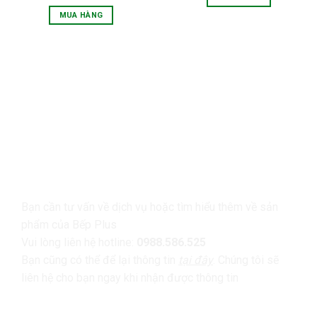
MUA HÀNG
LIÊN HỆ
Bạn cần tư vấn về dịch vụ hoặc tìm hiểu thêm về sản
phẩm của Bếp Plus
Vui lòng liên hệ hotline:
0988.586.525
Bạn cũng có thể để lại thông tin
tại đây
. Chúng tôi sẽ
liên hệ cho bạn ngay khi nhận được thông tin