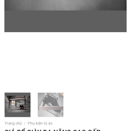
Trang chủ
/
Phụ kiện tủ áo