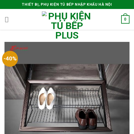
Skip
THIẾT BỊ, PHỤ KIỆN TỦ BẾP NHẬP KHẨU HÀ NỘI
to
content
0
-40%