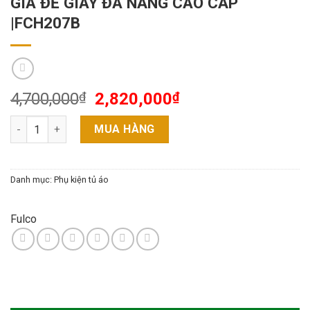
GIÁ ĐỂ GIÀY ĐA NĂNG CAO CẤP
|FCH207B
4,700,000
₫
2,820,000
₫
GIÁ ĐỂ GIÀY ĐA NĂNG CAO CẤP |FCH207B số lượng
MUA HÀNG
Danh mục:
Phụ kiện tủ áo
Fulco