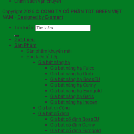
Chính sách vận chuyển
Copyright 2026 ©
CÔNG TY CỔ PHẦN TDT GREEN VIỆT
NAM
-
Designed by
E-smart
Tìm kiếm:
Giới thiệu
Sản Phẩm
Sản phẩm khuyến mãi
Phụ kiện tủ bếp
Giá bát nâng hạ
Giá bát nâng hạ Fulco
Giá bát nâng hạ Grob
Giá bát nâng hạ BossEU
Giá bát nâng hạ Cariny
Giá bát nâng hạ Eurogold
Giá bát nâng hạ Garis
Giá bát nâng hạ Inoxen
Giá bát di động
Giá bát cố định
Giá bát cố định BossEU
Giá bát cố định Cariny
Giá bát cố định Eurogold