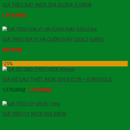
GIÁ TREO BÁT INOX 304 GU304-5 GROB
1,616,000
₫
Mua hàng
GIÁ TREO GIA VỊ VÀ CUỘN GIẤY GI04.2 GARIS
800,000
₫
Mua hàng
-25%
GIÁ ĐỂ DAO THỚT INOX 304 EV228 – EUROGOLD
1,570,000
₫
1,178,000
₫
Mua hàng
GIÁ TREO LY INOX 304 GROB
Đọc tiếp