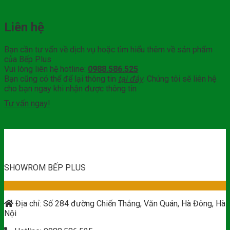
Liên hệ
Bạn cần tư vấn về dịch vụ hoặc tìm hiểu thêm về sản phẩm
của Bếp Plus
Vui lòng liên hệ hotline:
0988.586.525
Bạn cũng có thể để lại thông tin
tại đây
. Chúng tôi sẽ liên hệ
cho bạn ngay khi nhận được thông tin
Tư vấn ngay!
SHOWROM BẾP PLUS
Địa chỉ: Số 284 đường Chiến Thắng, Văn Quán, Hà Đông, Hà
Nội