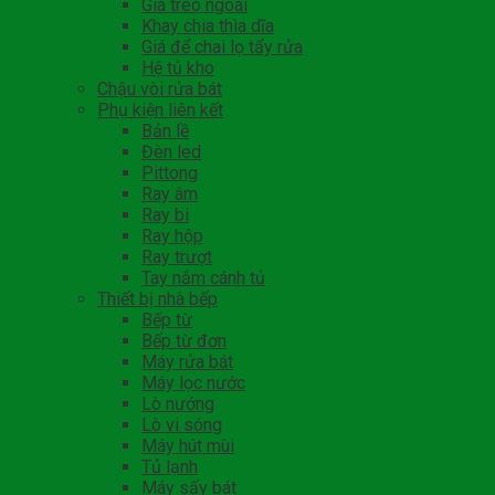
Giá treo ngoài
Khay chia thìa dĩa
Giá để chai lọ tẩy rửa
Hệ tủ kho
Chậu vòi rửa bát
Phụ kiện liên kết
Bản lề
Đèn led
Pittong
Ray âm
Ray bi
Ray hộp
Ray trượt
Tay nắm cánh tủ
Thiết bị nhà bếp
Bếp từ
Bếp từ đơn
Máy rửa bát
Máy lọc nước
Lò nướng
Lò vi sóng
Máy hút mùi
Tủ lạnh
Máy sấy bát