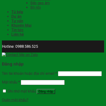
Bếp gas âm
Bộ nồi
Tủ bếp
Dự án
Tư vấn
Khuyến Mại
Tin tức
Liên hệ
Hotline: 0988.586.525
Đăng nhập
Tên tài khoản hoặc địa chỉ email
*
Mật khẩu
*
Ghi nhớ mật khẩu
Đăng nhập
Quên mật khẩu?