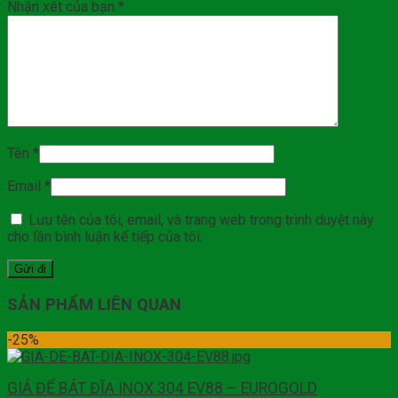
Nhận xét của bạn
*
Tên
*
Email
*
Lưu tên của tôi, email, và trang web trong trình duyệt này
cho lần bình luận kế tiếp của tôi.
SẢN PHẨM LIÊN QUAN
-25%
GIÁ ĐỂ BÁT ĐĨA INOX 304 EV88 – EUROGOLD