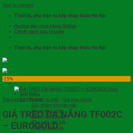
Skip to content
Thiết bị, phụ kiện tủ bếp nhập khẩu Hà Nội
Hướng dẫn mua hàng Online
Chính sách vận chuyển
Thiết bị, phụ kiện tủ bếp nhập khẩu Hà Nội
-25%
Giới thiệu
Trang chủ
Sản Phẩm
/
Phụ kiện tủ bếp
/
Giá treo ngoài
Sản phẩm khuyến mãi
Phụ kiện tủ bếp
GIÁ TREO ĐA NĂNG TF002C
Chậu vòi rửa bát
Phụ kiện liên kết
– EUROGOLD
Thiết bị nhà bếp