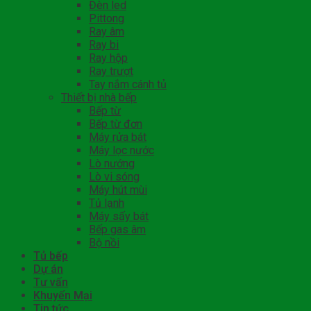
Đèn led
Pittong
Ray âm
Ray bi
Ray hộp
Ray trượt
Tay nắm cánh tủ
Thiết bị nhà bếp
Bếp từ
Bếp từ đơn
Máy rửa bát
Máy lọc nước
Lò nướng
Lò vi sóng
Máy hút mùi
Tủ lạnh
Máy sấy bát
Bếp gas âm
Bộ nồi
Tủ bếp
Dự án
Tư vấn
Khuyến Mại
Tin tức