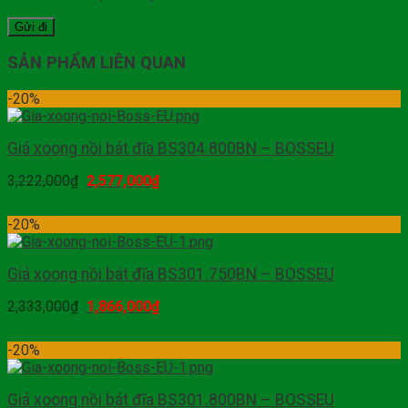
SẢN PHẨM LIÊN QUAN
-20%
Giá xoong nồi bát đĩa BS304.800BN – BOSSEU
3,222,000
₫
2,577,000
₫
Mua hàng
-20%
Giá xoong nồi bát đĩa BS301.750BN – BOSSEU
2,333,000
₫
1,866,000
₫
Mua hàng
-20%
Giá xoong nồi bát đĩa BS301.800BN – BOSSEU