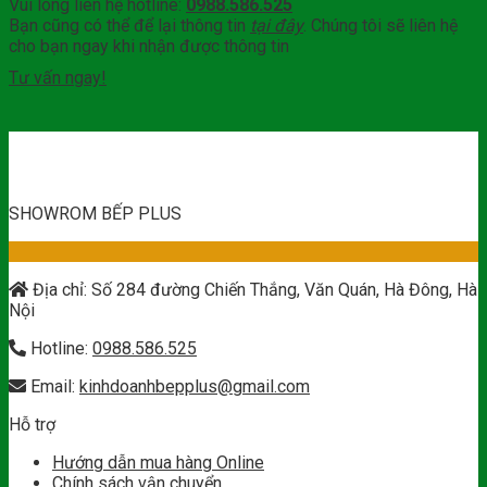
Vui lòng liên hệ hotline:
0988.586.525
Bạn cũng có thể để lại thông tin
tại đây
. Chúng tôi sẽ liên hệ
cho bạn ngay khi nhận được thông tin
Tư vấn ngay!
SHOWROM BẾP PLUS
Địa chỉ: Số 284 đường Chiến Thắng, Văn Quán, Hà Đông, Hà
Nội
Hotline:
0988.586.525
Email:
kinhdoanhbepplus@gmail.com
Hỗ trợ
Hướng dẫn mua hàng Online
Chính sách vận chuyển