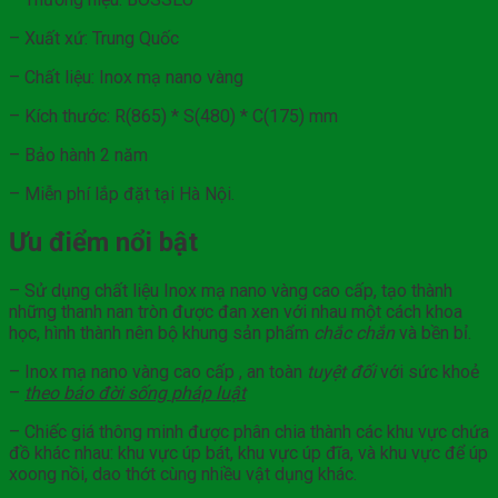
– Xuất xứ: Trung Quốc
– Chất liệu: Inox mạ nano vàng
– Kích thước: R(865) * S(480) * C(175) mm
– Bảo hành 2 năm
– Miễn phí lắp đặt tại Hà Nội.
Ưu điểm nổi bật
– Sử dụng chất liệu Inox mạ nano vàng cao cấp, tạo thành
những thanh nan tròn được đan xen với nhau một cách khoa
học, hình thành nên bộ khung sản phẩm
chắc chắn
và bền bỉ.
– Inox mạ nano vàng cao cấp , an toàn
tuyệt đối
với sức khoẻ
–
theo báo đời sống
pháp
luật
– Chiếc giá thông minh được phân chia thành các khu vực chứa
đồ khác nhau: khu vực úp bát, khu vực úp đĩa, và khu vực để úp
xoong nồi, dao thớt cùng nhiều vật dụng khác.