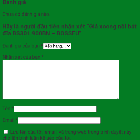
Đánh giá
Chưa có đánh giá nào.
Hãy là người đầu tiên nhận xét “Giá xoong nồi bát
đĩa BS301.900BN – BOSSEU”
Đánh giá của bạn
*
Nhận xét của bạn
*
Tên
*
Email
*
Lưu tên của tôi, email, và trang web trong trình duyệt này
cho lần bình luận kế tiếp của tôi.