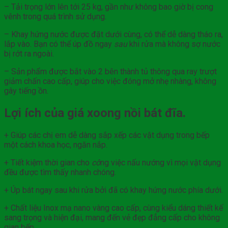
– Tải trọng lớn lên tới 25 kg, gần như không bao giờ bị cong
vênh trong quá trình sử dụng.
– Khay hứng nước được đặt dưới cùng, có thể dễ dàng tháo ra,
lắp vào. Bạn có thể úp đồ ngay
sau
khi rửa mà không sợ nước
bị rớt ra ngoài.
– Sản phẩm được bắt vào 2 bên thành tủ thông qua ray trượt
giảm chấn cao cấp, giúp cho việc đóng mở nhẹ nhàng, không
gây tiếng ồn.
Lợi ích của giá xoong nồi bát đĩa.
+ Giúp các chị em dễ dàng sắp xếp các vật dụng trong bếp
một cách khoa học, ngăn nắp.
+ Tiết kiệm thời gian cho
cô
ng việc nấu nướng vì mọi vật dụng
đều được tìm thấy nhanh chóng.
+ Úp bát ngay sau khi rửa bởi đã có khay hứng nước phía dưới.
+ Chất liệu Inox mạ nano vàng cao cấp, cùng kiểu dáng thiết kế
sang trọng và hiện đại, mang đến vẻ đẹp đẳng cấp cho không
gian bếp.