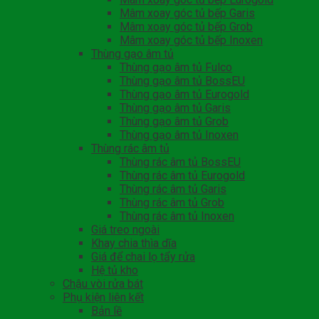
Mâm xoay góc tủ bếp Garis
Mâm xoay góc tủ bếp Grob
Mâm xoay góc tủ bếp Inoxen
Thùng gạo âm tủ
Thùng gạo âm tủ Fulco
Thùng gạo âm tủ BossEU
Thùng gạo âm tủ Eurogold
Thùng gạo âm tủ Garis
Thùng gạo âm tủ Grob
Thùng gạo âm tủ Inoxen
Thùng rác âm tủ
Thùng rác âm tủ BossEU
Thùng rác âm tủ Eurogold
Thùng rác âm tủ Garis
Thùng rác âm tủ Grob
Thùng rác âm tủ Inoxen
Giá treo ngoài
Khay chia thìa dĩa
Giá để chai lọ tẩy rửa
Hệ tủ kho
Chậu vòi rửa bát
Phụ kiện liên kết
Bản lề