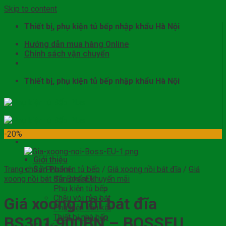
Skip to content
Thiết bị, phụ kiện tủ bếp nhập khẩu Hà Nội
Hướng dẫn mua hàng Online
Chính sách vận chuyển
Thiết bị, phụ kiện tủ bếp nhập khẩu Hà Nội
-20%
Giới thiệu
Trang chủ
Sản Phẩm
/
Phụ kiện tủ bếp
/
Giá xoong nồi bát đĩa
/
Giá
xoong nồi bát đĩa BossEU
Sản phẩm khuyến mãi
Phụ kiện tủ bếp
Chậu vòi rửa bát
Giá xoong nồi bát đĩa
Phụ kiện liên kết
Thiết bị nhà bếp
BS301.900BN – BOSSEU