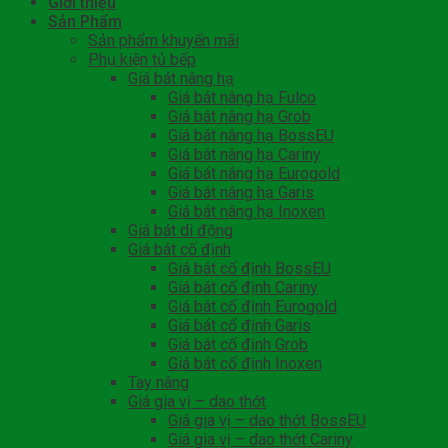
Giới thiệu
Sản Phẩm
Sản phẩm khuyến mãi
Phụ kiện tủ bếp
Giá bát nâng hạ
Giá bát nâng hạ Fulco
Giá bát nâng hạ Grob
Giá bát nâng hạ BossEU
Giá bát nâng hạ Cariny
Giá bát nâng hạ Eurogold
Giá bát nâng hạ Garis
Giá bát nâng hạ Inoxen
Giá bát di động
Giá bát cố định
Giá bát cố định BossEU
Giá bát cố định Cariny
Giá bát cố định Eurogold
Giá bát cố định Garis
Giá bát cố định Grob
Giá bát cố định Inoxen
Tay nâng
Giá gia vị – dao thớt
Giá gia vị – dao thớt BossEU
Giá gia vị – dao thớt Cariny