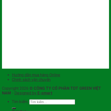
Hướng dẫn mua hàng Online
Chính sách vận chuyển
Copyright 2026 ©
CÔNG TY CỔ PHẦN TDT GREEN VIỆT
NAM
-
Designed by
E-smart
Tìm kiếm: