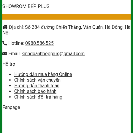
SHOWROM BẾP PLUS
Địa chỉ: Số 284 đường Chiến Thắng, Văn Quán, Hà Đông, Hà
Nội
Hotline:
0988.586.525
Email:
kinhdoanhbepplus@gmail.com
Hỗ trợ
Hướng dẫn mua hàng Online
Chính sách vận chuyển
Hướng dẫn thanh toán
Chính sách bảo hành
Chính sách đổi trả hàng
Fanpage