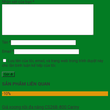
Nhận xét của bạn
*
Tên
*
Email
*
Lưu tên của tôi, email, và trang web trong trình duyệt này
cho lần bình luận kế tiếp của tôi.
SẢN PHẨM LIÊN QUAN
-10%
Giá xoong nồi đa năng CS26B-800 Cariny