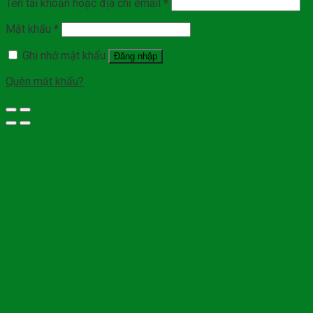
Tên tài khoản hoặc địa chỉ email
*
Mật khẩu
*
Ghi nhớ mật khẩu
Đăng nhập
Quên mật khẩu?