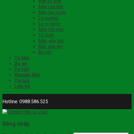
Bếp từ đơn
Máy rửa bát
Máy lọc nước
Lò nướng
Lò vi sóng
Máy hút mùi
Tủ lạnh
Máy sấy bát
Bếp gas âm
Bộ nồi
Tủ bếp
Dự án
Tư vấn
Khuyến Mại
Tin tức
Liên hệ
Hotline: 0988.586.525
Đăng nhập