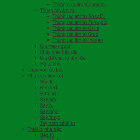
Thùng gạo âm tủ Inoxen
Thùng rác âm tủ
Thùng rác âm tủ BossEU
Thùng rác âm tủ Eurogold
Thùng rác âm tủ Garis
Thùng rác âm tủ Grob
Thùng rác âm tủ Inoxen
Giá treo ngoài
Khay chia thìa dĩa
Giá để chai lọ tẩy rửa
Hệ tủ kho
Chậu vòi rửa bát
Phụ kiện liên kết
Bản lề
Đèn led
Pittong
Ray âm
Ray bi
Ray hộp
Ray trượt
Tay nắm cánh tủ
Thiết bị nhà bếp
Bếp từ