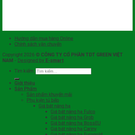
Hướng dẫn mua hàng Online
Chính sách vận chuyển
Copyright 2026 ©
CÔNG TY CỔ PHẦN TDT GREEN VIỆT
NAM
-
Designed by
E-smart
Tìm kiếm:
Giới thiệu
Sản Phẩm
Sản phẩm khuyến mãi
Phụ kiện tủ bếp
Giá bát nâng hạ
Giá bát nâng hạ Fulco
Giá bát nâng hạ Grob
Giá bát nâng hạ BossEU
Giá bát nâng hạ Cariny
Giá bát nâng hạ Eurogold