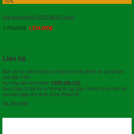
-10%
Giá xoong nồi CW25-800 Cariny
1,705,000
₫
1,534,000
₫
Mua hàng
Liên hệ
Bạn cần tư vấn về dịch vụ hoặc tìm hiểu thêm về sản phẩm
của Bếp Plus
Vui lòng liên hệ hotline:
0988.586.525
Bạn cũng có thể để lại thông tin
tại đây
. Chúng tôi sẽ liên hệ
cho bạn ngay khi nhận được thông tin
Tư vấn ngay!