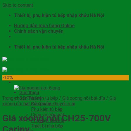
Skip to content
Thiết bị, phụ kiện tủ bếp nhập khẩu Hà Nội
Hướng dẫn mua hàng Online
Chính sách vận chuyển
Thiết bị, phụ kiện tủ bếp nhập khẩu Hà Nội
-10%
Giới thiệu
Trang chủ
Sản Phẩm
/
Phụ kiện tủ bếp
/
Giá xoong nồi bát đĩa
/
Giá
xoong nồi bát đĩa Cariny
Sản phẩm khuyến mãi
Phụ kiện tủ bếp
Chậu vòi rửa bát
Giá xoong nồi CH25-700V
Phụ kiện liên kết
Thiết bị nhà bếp
Cariny