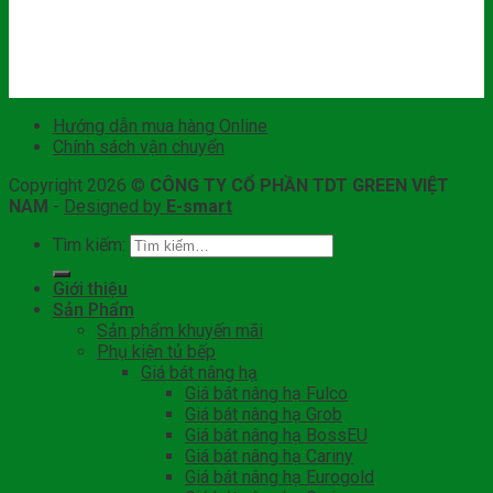
Hướng dẫn mua hàng Online
Chính sách vận chuyển
Copyright 2026 ©
CÔNG TY CỔ PHẦN TDT GREEN VIỆT
NAM
-
Designed by
E-smart
Tìm kiếm:
Giới thiệu
Sản Phẩm
Sản phẩm khuyến mãi
Phụ kiện tủ bếp
Giá bát nâng hạ
Giá bát nâng hạ Fulco
Giá bát nâng hạ Grob
Giá bát nâng hạ BossEU
Giá bát nâng hạ Cariny
Giá bát nâng hạ Eurogold