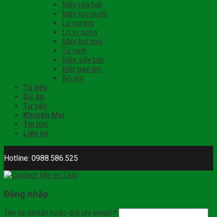
Máy rửa bát
Máy lọc nước
Lò nướng
Lò vi sóng
Máy hút mùi
Tủ lạnh
Máy sấy bát
Bếp gas âm
Bộ nồi
Tủ bếp
Dự án
Tư vấn
Khuyến Mại
Tin tức
Liên hệ
Hotline: 0988.586.525
Đăng nhập
Tên tài khoản hoặc địa chỉ email
*