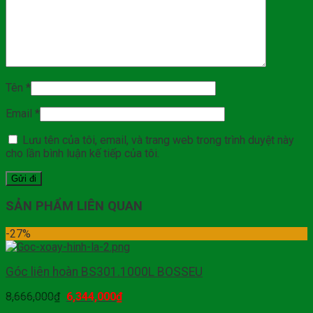
Tên
*
Email
*
Lưu tên của tôi, email, và trang web trong trình duyệt này
cho lần bình luận kế tiếp của tôi.
SẢN PHẨM LIÊN QUAN
-27%
Góc liên hoàn BS301.1000L BOSSEU
8,666,000
₫
6,344,000
₫