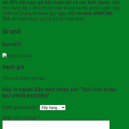
tới 25% khi mua giá liên hoàn tất cả các kích thước
. Nếu
bạn đang ấp ủ về một căn bếp trong mơ thì đừng ngần ngại
chat với
chú
ng tôi hoặc gọi ngay đến
Hotline 0988 586
525
để nhận được sự hỗ trợ tận tình nhất.
Brand
BossEU
Đánh giá
Chưa có đánh giá nào.
Hãy là người đầu tiên nhận xét “Góc liên hoàn
BS1290R BOSSEU”
Đánh giá của bạn
*
Nhận xét của bạn
*