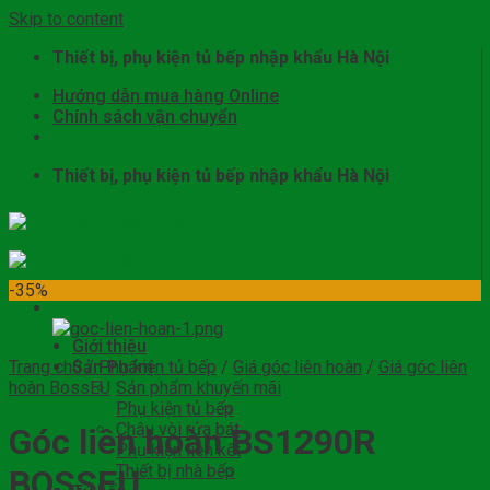
Skip to content
Thiết bị, phụ kiện tủ bếp nhập khẩu Hà Nội
Hướng dẫn mua hàng Online
Chính sách vận chuyển
Thiết bị, phụ kiện tủ bếp nhập khẩu Hà Nội
-35%
Giới thiệu
Trang chủ
Sản Phẩm
/
Phụ kiện tủ bếp
/
Giá góc liên hoàn
/
Giá góc liên
hoàn BossEU
Sản phẩm khuyến mãi
Phụ kiện tủ bếp
Chậu vòi rửa bát
Góc liên hoàn BS1290R
Phụ kiện liên kết
Thiết bị nhà bếp
BOSSEU