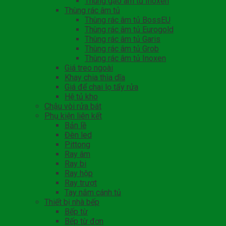
Thùng gạo âm tủ Inoxen
Thùng rác âm tủ
Thùng rác âm tủ BossEU
Thùng rác âm tủ Eurogold
Thùng rác âm tủ Garis
Thùng rác âm tủ Grob
Thùng rác âm tủ Inoxen
Giá treo ngoài
Khay chia thìa dĩa
Giá để chai lọ tẩy rửa
Hệ tủ kho
Chậu vòi rửa bát
Phụ kiện liên kết
Bản lề
Đèn led
Pittong
Ray âm
Ray bi
Ray hộp
Ray trượt
Tay nắm cánh tủ
Thiết bị nhà bếp
Bếp từ
Bếp từ đơn