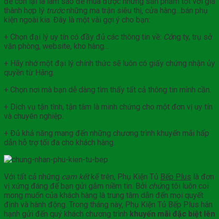
đề còn lại là làm sao để mua được những sản phẩm tốt với giá
thành hợp lý
trước
những ma trận siêu thị, cửa hàng…bán phụ
kiện ngoài kia. Đây là một vài gợi ý cho bạn:
+ Chọn đại lý uy tín có đầy đủ các thông tin về:
Cô
ng ty, trụ sở
văn phòng, website, kho hàng…
+ Hãy nhớ một đại lý chính thức sẽ luôn có giấy chứng nhận ủy
quyền từ Hãng.
+ Chọn nơi mà bạn dễ dàng tìm thấy tất cả thông tin mình cần.
+ Dịch vụ tận tình, tận tâm là minh chứng cho một đơn vị uy tín
và chuyên nghiệp.
+ Đủ khả năng mang đến những chương trình khuyến mãi hấp
dẫn hỗ trợ tối đa cho khách hàng.
Với tất cả những
cam kết
kể trên, Phụ Kiện Tủ
Bếp Plus
là đơn
vị xứng đáng để bạn gửi gắm niềm tin. Bởi
chú
ng tôi luôn coi
mong muốn của khách hàng là trung tâm dẫn đến mọi quyết
định và hành động. Trong tháng này, Phụ Kiện Tủ Bếp Plus hân
hạnh gửi đến quý khách chương trình
khuyến mãi đặc biệt lên