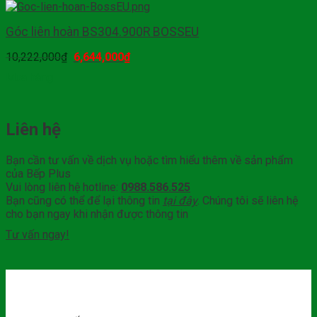
Góc liên hoàn BS304.900R BOSSEU
10,222,000
₫
6,644,000
₫
Mua hàng
Liên hệ
Bạn cần tư vấn về dịch vụ hoặc tìm hiểu thêm về sản phẩm
của Bếp Plus
Vui lòng liên hệ hotline:
0988.586.525
Bạn cũng có thể để lại thông tin
tại đây
. Chúng tôi sẽ liên hệ
cho bạn ngay khi nhận được thông tin
Tư vấn ngay!