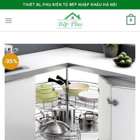
Skip
THIẾT BỊ, PHỤ KIỆN TỦ BẾP NHẬP KHẨU HÀ NỘI
to
content
0
-35%