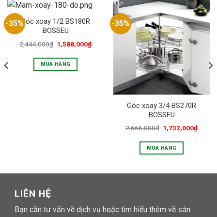
Góc xoay 1/2 BS180R
-35%
-35%
BOSSEU
2,444,000
₫
1,588,000
₫
MUA HÀNG
Góc xoay 3/4 BS270R
BOSSEU
2,666,000
₫
1,732,000
₫
MUA HÀNG
LIÊN HỆ
Bạn cần tư vấn về dịch vụ hoặc tìm hiểu thêm về sản