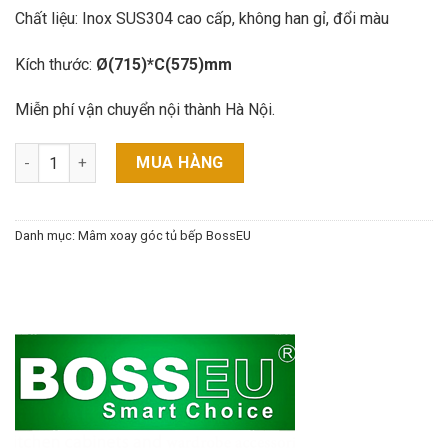
Chất liệu: Inox SUS304 cao cấp, không han gỉ, đổi màu
Kích thước:
Ø(715)*C(575)mm
Miễn phí vận chuyển nội thành Hà Nội.
Góc xoay 3/4 BS304-270RS BOSSEU số lượng
MUA HÀNG
Danh mục:
Mâm xoay góc tủ bếp BossEU